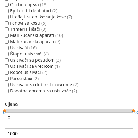
Osobna njega
18
Epilatori i depilatori
2
Uređaji za oblikovanje kose
7
Fenovi za kosu
6
Trimeri i šišači
3
Mali kućanski aparati
16
Mali kućanski aparati
7
Usisivači
16
Štapni usisivači
4
Usisivači sa posudom
3
Usisivači sa vrećicom
1
Robot usisivači
2
Paročistači
2
Usisivači za dubinsko čišćenje
2
Dodatna oprema za usisivače
2
Cijena
0
10
–