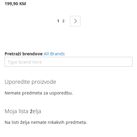
199,90 KM
Stranica
Trenutno čitate stranicu
Stranica
Stranica
Dalje
1
2
Pretraži brendove
All Brands
Uporedite proizvode
Nemate predmeta za usporedbu.
Moja lista želja
Na listi želja nemate nikakvih predmeta.