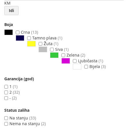
KM
Idi
Boja
Crna
13
Tamno plava
1
Žuta
1
Siva
1
Zelena
2
Ljubičasta
1
Bijela
3
Garancija (god)
1
1
2
32
-
2
Status zaliha
Na stanju
33
Nema na stanju
2