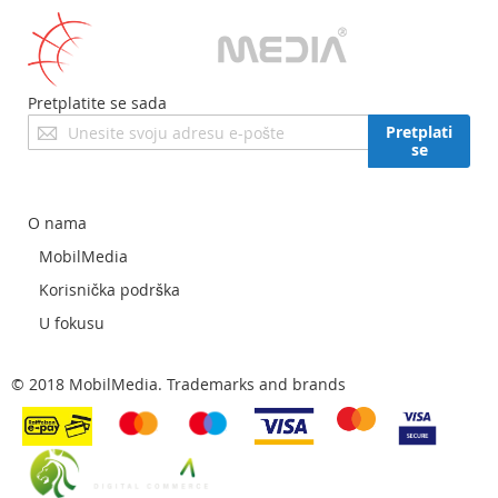
Pretplatite se sada
Prijavite
Pretplati
se
se
za
naš
newsletter:
O nama
MobilMedia
Korisnička podrška
U fokusu
© 2018 MobilMedia. Trademarks and brands