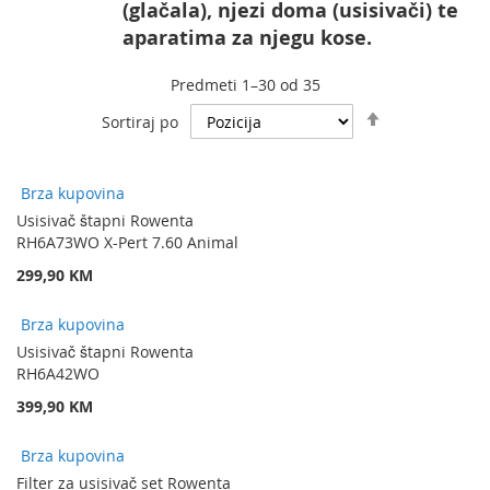
(glačala), njezi doma (usisivači) te
aparatima za njegu kose.
Predmeti
1
–
30
od
35
Podesite
Sortiraj po
spuštanje
smjera
Brza kupovina
Usisivač štapni Rowenta
RH6A73WO X-Pert 7.60 Animal
299,90 KM
Brza kupovina
Usisivač štapni Rowenta
RH6A42WO
399,90 KM
Brza kupovina
Filter za usisivač set Rowenta