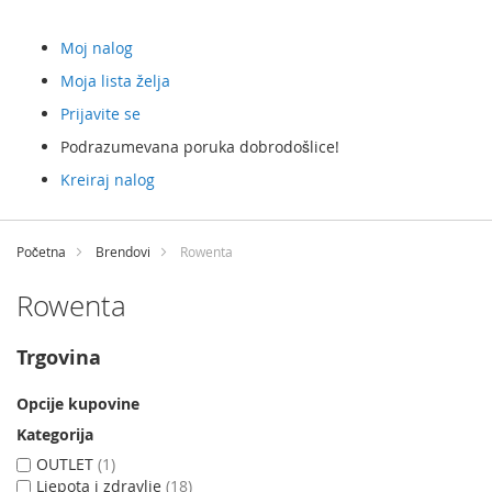
Moj nalog
Moja lista želja
Prijavite se
Podrazumevana poruka dobrodošlice!
Kreiraj nalog
Preskočite
na
Početna
Brendovi
Rowenta
sadržaj
Rowenta
Trgovina
Opcije kupovine
Kategorija
OUTLET
1
Ljepota i zdravlje
18