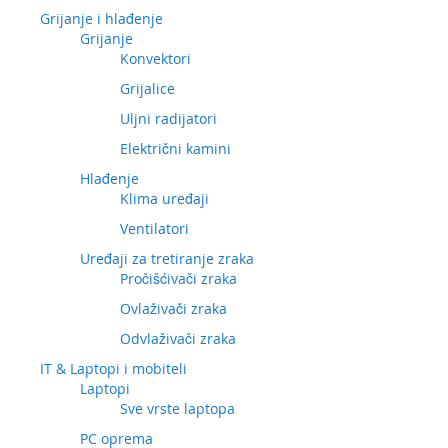
Grijanje i hlađenje
Grijanje
Konvektori
Grijalice
Uljni radijatori
Električni kamini
Hlađenje
Klima uređaji
Ventilatori
Uređaji za tretiranje zraka
Pročišćivači zraka
Ovlaživači zraka
Odvlaživači zraka
IT & Laptopi i mobiteli
Laptopi
Sve vrste laptopa
PC oprema