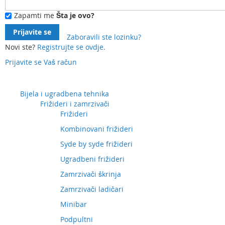
Zapamti me
Šta je ovo?
Prijavite se
Zaboravili ste lozinku?
Novi ste?
Registrujte se ovdje.
Prijavite se
Vaš račun
Preskočite
na
sadržaj
Bijela i ugradbena tehnika
Frižideri i zamrzivači
Frižideri
Kombinovani frižideri
Syde by syde frižideri
Ugradbeni frižideri
Zamrzivači škrinja
Zamrzivači ladičari
Minibar
Podpultni