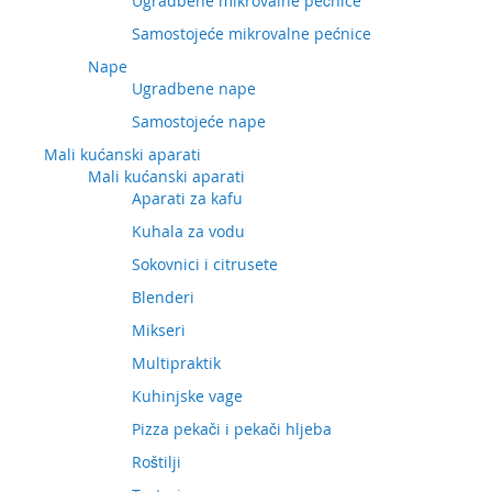
Ugradbene mikrovalne pećnice
Samostojeće mikrovalne pećnice
Nape
Ugradbene nape
Samostojeće nape
Mali kućanski aparati
Mali kućanski aparati
Aparati za kafu
Kuhala za vodu
Sokovnici i citrusete
Blenderi
Mikseri
Multipraktik
Kuhinjske vage
Pizza pekači i pekači hljeba
Roštilji