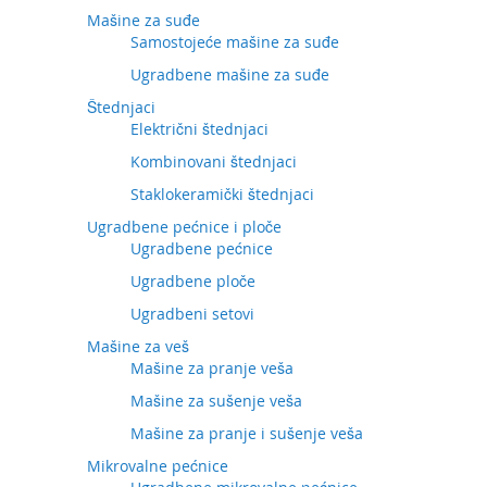
Mašine za suđe
Samostojeće mašine za suđe
Ugradbene mašine za suđe
Štednjaci
Električni štednjaci
Kombinovani štednjaci
Staklokeramički štednjaci
Ugradbene pećnice i ploče
Ugradbene pećnice
Ugradbene ploče
Ugradbeni setovi
Mašine za veš
Mašine za pranje veša
Mašine za sušenje veša
Mašine za pranje i sušenje veša
Mikrovalne pećnice