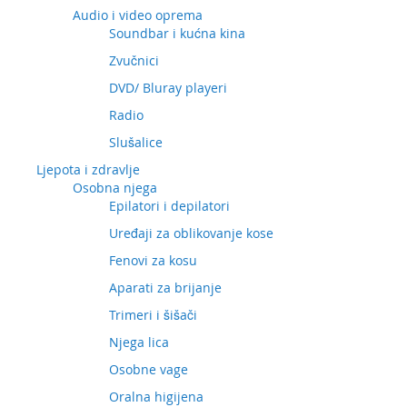
Audio i video oprema
Soundbar i kućna kina
Zvučnici
DVD/ Bluray playeri
Radio
Slušalice
Ljepota i zdravlje
Osobna njega
Epilatori i depilatori
Uređaji za oblikovanje kose
Fenovi za kosu
Aparati za brijanje
Trimeri i šišači
Njega lica
Osobne vage
Oralna higijena