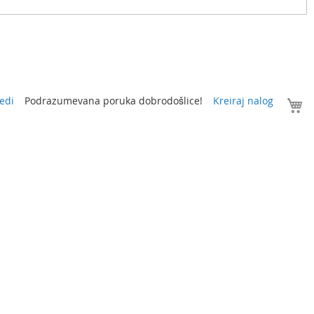
V
edi
Podrazumevana poruka dobrodošlice!
Kreiraj nalog