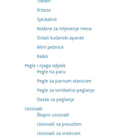
Tosteri
Friteze
Sjeckalice
Mašine za mljevenje mesa
Ostali kućanski aparati
Mini pećnica
Rešoi
Pegle i njega odjeće
Pegle na paru
Pegle sa parnom stanicom
Pegle za vertikalno peglanje
Daske za peglanje
Usisivači
Štapni usisivači
Usisivači sa posudom
Usisivači sa vrećicom