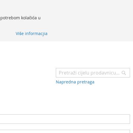
 upotrebom kolačića u
Više informacjia
Pr
Napredna pretraga