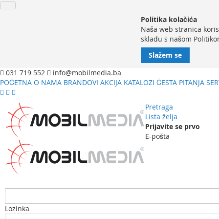
Politika kolačića
Naša web stranica koris
skladu s našom Politiko
Slažem se
031 719 552
info@mobilmedia.ba
POČETNA
O NAMA
BRANDOVI
AKCIJA
KATALOZI
ČESTA PITANJA
SER
Pretraga
Lista želja
Prijavite se prvo
E-pošta
Lozinka