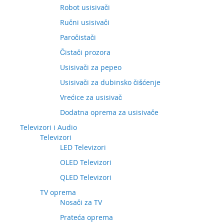
Robot usisivači
Ručni usisivači
Paročistači
Čistači prozora
Usisivači za pepeo
Usisivači za dubinsko čišćenje
Vrećice za usisivač
Dodatna oprema za usisivače
Televizori i Audio
Televizori
LED Televizori
OLED Televizori
QLED Televizori
TV oprema
Nosači za TV
Prateća oprema