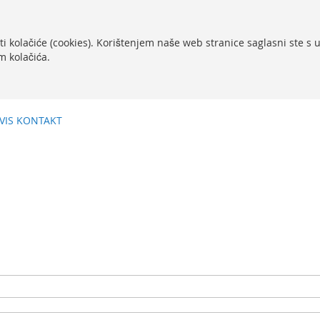
ti kolačiće (cookies). Korištenjem naše web stranice saglasni ste s
m kolačića.
VIS
KONTAKT