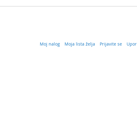
Moj nalog
Moja lista želja
Prijavite se
Upor