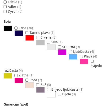
Edeka
1
Adler
1
Dyson
5
Boja
Crna
36
Tamno plava
1
Crvena
3
Siva
1
Srebrna
9
Ljubičasta
4
Plava
4
Svijetlo
ružičasta
4
Zlatna
1
Roza
7
Bež
3
Blijedo ljubičasta
1
Bijela
3
Garancija (god)