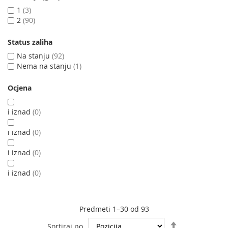
1
3
2
90
Status zaliha
Na stanju
92
Nema na stanju
1
Ocjena
i iznad
0
i iznad
0
i iznad
0
i iznad
0
Predmeti
1
–
30
od
93
Podesite
Sortiraj po