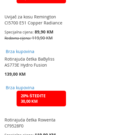
Uvijač za kosu Remington
CI5700 E51 Copper Radiance
89,90 KM
Specijalna cijena
119,90 KM
Redovna cijena
Brza kupovina
Rotirajuća četka BaByliss
AS773E Hydro Fusion
139,00 KM
Brza kupovina
20% ŠTEDITE
30,00 KM
Rotirajuća četka Rowenta
CF9528F0
119,90 KM