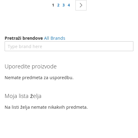
Stranica
Trenutno čitate stranicu
Stranica
Stranica
Stranica
Stranica
Dalje
1
2
3
4
Pretraži brendove
All Brands
Uporedite proizvode
Nemate predmeta za usporedbu.
Moja lista želja
Na listi želja nemate nikakvih predmeta.