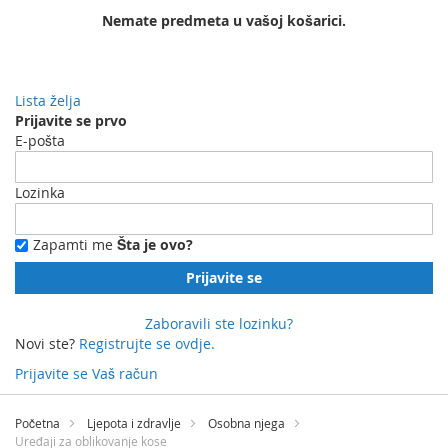
Nemate predmeta u vašoj košarici.
Lista želja
Prijavite se prvo
E-pošta
Lozinka
Zapamti me
Šta je ovo?
Prijavite se
Zaboravili ste lozinku?
Novi ste?
Registrujte se ovdje.
Prijavite se
Vaš račun
Preskočite
na
Početna
Ljepota i zdravlje
Osobna njega
sadržaj
Uređaji za oblikovanje kose