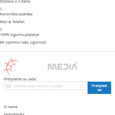
Dostava u 2 dana
Korisnička podrška
Mail & Telefon
100% Sigurno plaćanje
Mi cijenimo vašu sigurnost
Pretplatite se sada
Prijavite
Pretplati
se
se
za
naš
newsletter:
O nama
MobilMedia