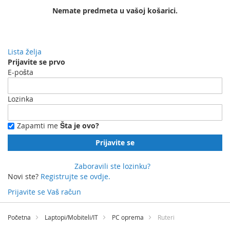
Nemate predmeta u vašoj košarici.
Lista želja
Prijavite se prvo
E-pošta
Lozinka
Zapamti me
Šta je ovo?
Prijavite se
Zaboravili ste lozinku?
Novi ste?
Registrujte se ovdje.
Prijavite se
Vaš račun
Preskočite
na
Početna
Laptopi/Mobiteli/IT
PC oprema
Ruteri
sadržaj