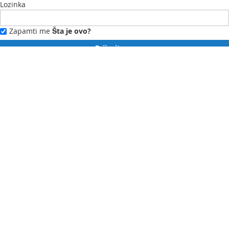
Lozinka
Zapamti me
Šta je ovo?
Prijavite se
Zaboravili ste lozinku?
Novi ste?
Registrujte se ovdje.
Moj profil
Moja lista želja
Moje narudžbe
Kontaktirajte nas
English