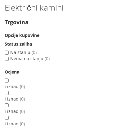
Električni kamini
Trgovina
Opcije kupovine
Status zaliha
Na stanju
0
Nema na stanju
0
Ocjena
i iznad
0
i iznad
0
i iznad
0
i iznad
0