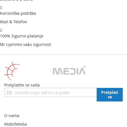
Korisnička podrška
Mail & Telefon
100% Sigurno plaćanje
Mi cijenimo vašu sigurnost
Pretplatite se sada
Prijavite
Pretplati
se
se
za
naš
newsletter:
O nama
MobilMedia