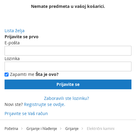
Nemate predmeta u vašoj košarici.
Lista želja
Prijavite se prvo
E-pošta
Lozinka
Zapamti me
Šta je ovo?
Prijavite se
Zaboravili ste lozinku?
Novi ste?
Registrujte se ovdje.
Prijavite se
Vaš račun
Preskočite
na
Početna
Grijanje i hlađenje
Grijanje
Električni kamini
sadržaj