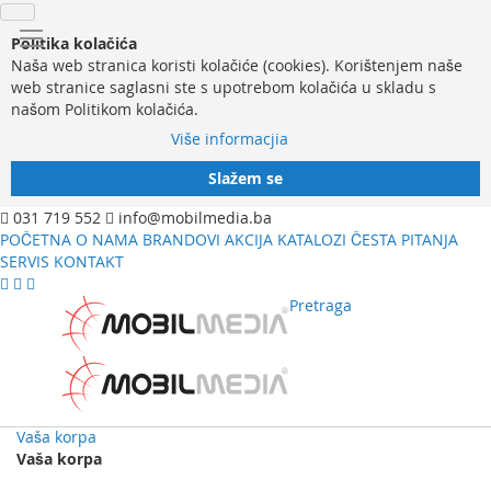
Politika kolačića
Naša web stranica koristi kolačiće (cookies). Korištenjem naše
web stranice saglasni ste s upotrebom kolačića u skladu s
našom Politikom kolačića.
Više informacjia
Slažem se
031 719 552
info@mobilmedia.ba
POČETNA
O NAMA
BRANDOVI
AKCIJA
KATALOZI
ČESTA PITANJA
SERVIS
KONTAKT
Pretraga
Vaša korpa
Vaša korpa