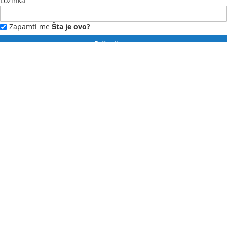
Lozinka
Zapamti me
Šta je ovo?
Prijavite se
Zaboravili ste lozinku?
Novi ste?
Registrujte se ovdje.
Moj profil
Moja lista želja
Moje narudžbe
Kontaktirajte nas
English