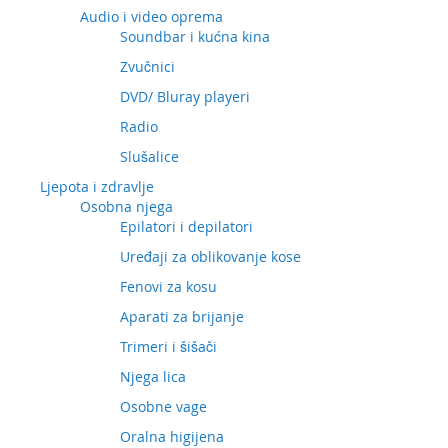
Audio i video oprema
Soundbar i kućna kina
Zvučnici
DVD/ Bluray playeri
Radio
Slušalice
Ljepota i zdravlje
Osobna njega
Epilatori i depilatori
Uređaji za oblikovanje kose
Fenovi za kosu
Aparati za brijanje
Trimeri i šišači
Njega lica
Osobne vage
Oralna higijena