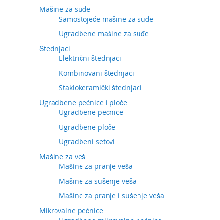
Mašine za suđe
Samostojeće mašine za suđe
Ugradbene mašine za suđe
Štednjaci
Električni štednjaci
Kombinovani štednjaci
Staklokeramički štednjaci
Ugradbene pećnice i ploče
Ugradbene pećnice
Ugradbene ploče
Ugradbeni setovi
Mašine za veš
Mašine za pranje veša
Mašine za sušenje veša
Mašine za pranje i sušenje veša
Mikrovalne pećnice