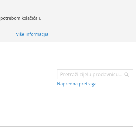
 upotrebom kolačića u
Više informacjia
Pr
Napredna pretraga