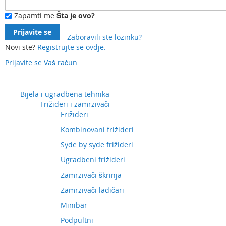
Zapamti me
Šta je ovo?
Prijavite se
Zaboravili ste lozinku?
Novi ste?
Registrujte se ovdje.
Prijavite se
Vaš račun
Preskočite
na
sadržaj
Bijela i ugradbena tehnika
Frižideri i zamrzivači
Frižideri
Kombinovani frižideri
Syde by syde frižideri
Ugradbeni frižideri
Zamrzivači škrinja
Zamrzivači ladičari
Minibar
Podpultni