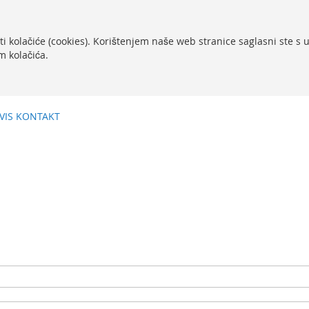
ti kolačiće (cookies). Korištenjem naše web stranice saglasni ste s
m kolačića.
VIS
KONTAKT