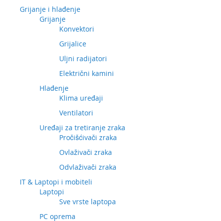
Grijanje i hlađenje
Grijanje
Konvektori
Grijalice
Uljni radijatori
Električni kamini
Hlađenje
Klima uređaji
Ventilatori
Uređaji za tretiranje zraka
Pročišćivači zraka
Ovlaživači zraka
Odvlaživači zraka
IT & Laptopi i mobiteli
Laptopi
Sve vrste laptopa
PC oprema