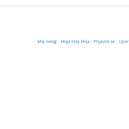
Moj nalog
Moja lista želja
Prijavite se
Upor