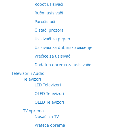
Robot usisivači
Ručni usisivači
Paročistači
Čistači prozora
Usisivači za pepeo
Usisivači za dubinsko čišćenje
Vrećice za usisivač
Dodatna oprema za usisivače
Televizori i Audio
Televizori
LED Televizori
OLED Televizori
QLED Televizori
TV oprema
Nosači za TV
Prateća oprema