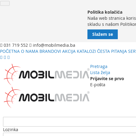
Politika kolačića
Naša web stranica koris
skladu s našom Politiko
Slažem se
031 719 552
info@mobilmedia.ba
POČETNA
O NAMA
BRANDOVI
AKCIJA
KATALOZI
ČESTA PITANJA
SER
Pretraga
Lista želja
Prijavite se prvo
E-pošta
Lozinka