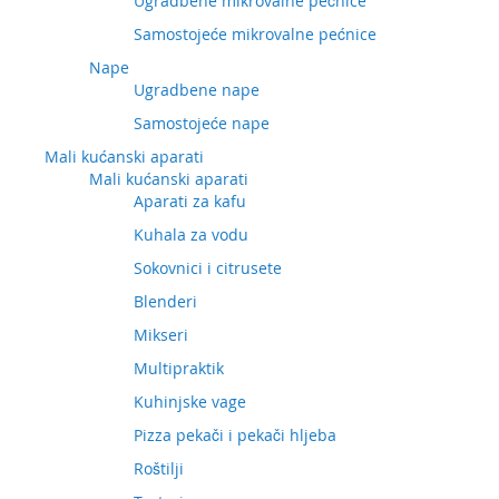
Ugradbene mikrovalne pećnice
Samostojeće mikrovalne pećnice
Nape
Ugradbene nape
Samostojeće nape
Mali kućanski aparati
Mali kućanski aparati
Aparati za kafu
Kuhala za vodu
Sokovnici i citrusete
Blenderi
Mikseri
Multipraktik
Kuhinjske vage
Pizza pekači i pekači hljeba
Roštilji