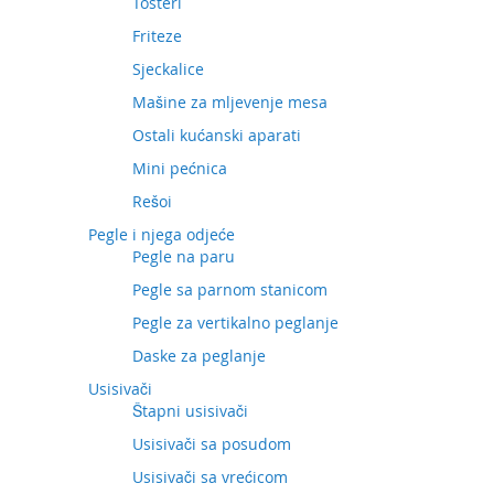
Tosteri
Friteze
Sjeckalice
Mašine za mljevenje mesa
Ostali kućanski aparati
Mini pećnica
Rešoi
Pegle i njega odjeće
Pegle na paru
Pegle sa parnom stanicom
Pegle za vertikalno peglanje
Daske za peglanje
Usisivači
Štapni usisivači
Usisivači sa posudom
Usisivači sa vrećicom