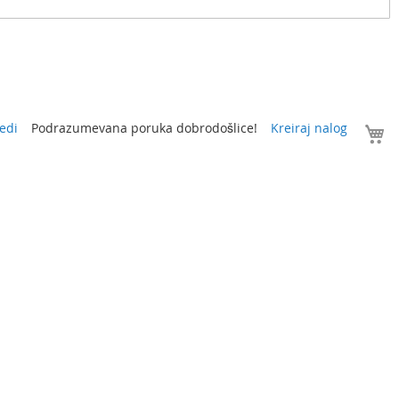
V
edi
Podrazumevana poruka dobrodošlice!
Kreiraj nalog