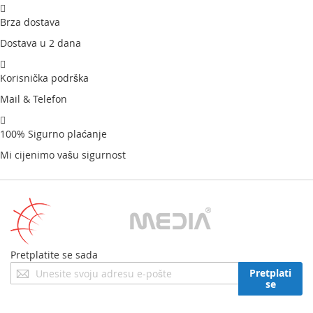
Brza dostava
Dostava u 2 dana
Korisnička podrška
Mail & Telefon
100% Sigurno plaćanje
Mi cijenimo vašu sigurnost
Pretplatite se sada
Prijavite
Pretplati
se
se
za
naš