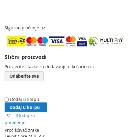
Sigurno plaćanje uz
Slični proizvodi
Provjerite stavke za dodavanje u košaricu ili
Odaberite sve
Dodaj u korpu
Dodaj u korpu
Dodaj
Dodaj za
na
poređenje
listu
Pročišćivač zraka
želja
Levoit Core Mini Air