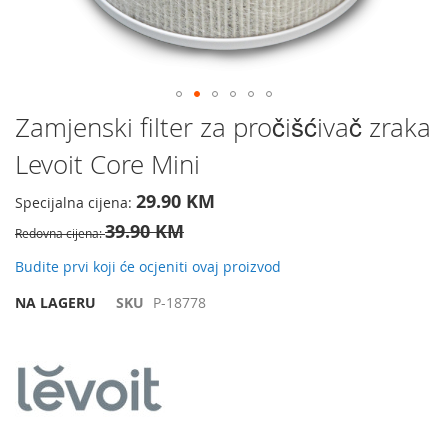
Preskočite
Zamjenski filter za pročišćivač zraka
na
Levoit Core Mini
početak
galerije
slika
29.90 KM
Specijalna cijena
39.90 KM
Redovna cijena
Budite prvi koji će ocjeniti ovaj proizvod
NA LAGERU
SKU
P-18778