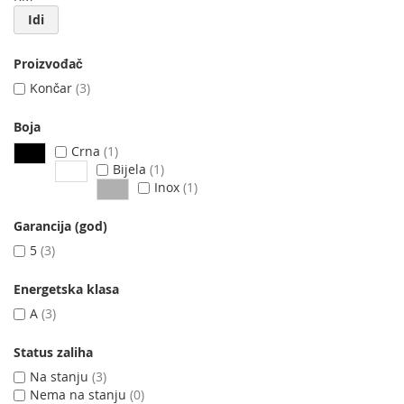
Idi
Proizvođač
Končar
3
Boja
Crna
1
Bijela
1
Inox
1
Garancija (god)
5
3
Energetska klasa
A
3
Status zaliha
Na stanju
3
Nema na stanju
0