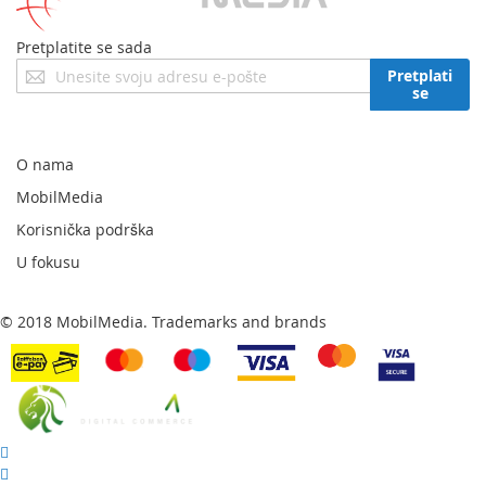
Pretplatite se sada
Prijavite
Pretplati
se
se
za
naš
newsletter:
O nama
MobilMedia
Korisnička podrška
U fokusu
© 2018 MobilMedia. Trademarks and brands