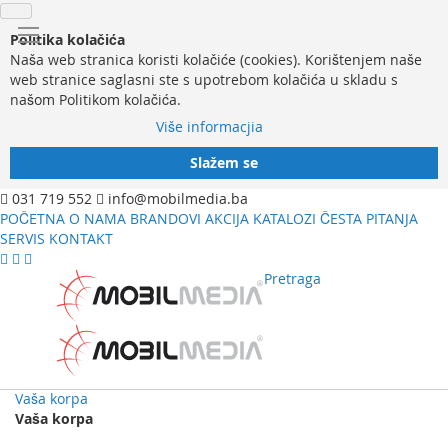
Politika kolačića
Naša web stranica koristi kolačiće (cookies). Korištenjem naše
web stranice saglasni ste s upotrebom kolačića u skladu s
našom Politikom kolačića.
Više informacjia
Slažem se
031 719 552
info@mobilmedia.ba
POČETNA
O NAMA
BRANDOVI
AKCIJA
KATALOZI
ČESTA PITANJA
SERVIS
KONTAKT
Pretraga
Vaša korpa
Vaša korpa