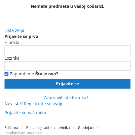
Nemate predmeta u vašoj košarici.
Lista želja
Prijavite se prvo
E-pošta
Lozinka
Zapamti me
Šta je ovo?
Prijavite se
Zaboravili ste lozinku?
Novi ste?
Registrujte se ovdje.
Prijavite se
Vaš račun
Preskočite
na
Početna
Bijela i ugradbena tehnika
Štednjaci
sadržaj
Kombinovani štednjaci