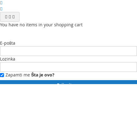
You have no items in your shopping cart
E-pošta
Lozinka
Zapamti me
Šta je ovo?
Prijavite se
Zaboravili ste lozinku?
Novi ste?
Registrujte se ovdje.
Moj profil
Moja lista želja
Moje narudžbe
Kontaktirajte nas