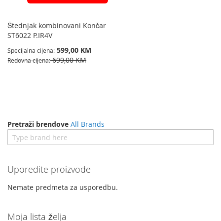
Štednjak kombinovani Končar
ST6022 P.IR4V
599,00 KM
Specijalna cijena
699,00 KM
Redovna cijena
Pretraži brendove
All Brands
Uporedite proizvode
Nemate predmeta za usporedbu.
Moja lista želja