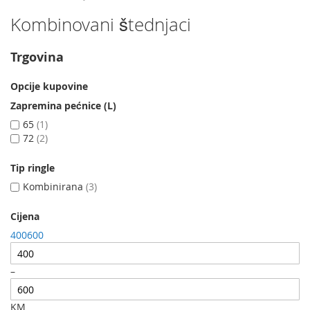
Kombinovani štednjaci
Trgovina
Opcije kupovine
Zapremina pećnice (L)
65
1
72
2
Tip ringle
Kombinirana
3
Cijena
400
600
–
KM