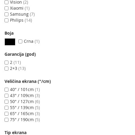
Vision
2
Xiaomi
1
Samsung
7
Philips
14
Boja
Crna
1
Garancija (god)
2
11
2+3
13
Veličina ekrana ("/cm)
40" / 101cm
1
43" / 109cm
3
50" / 127cm
6
55" / 139cm
5
65" / 165cm
3
75" / 190cm
5
Tip ekrana