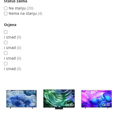
Status zaliha
Na stanju
20
Nema na stanju
4
Ocjena
i iznad
0
i iznad
0
i iznad
0
i iznad
0