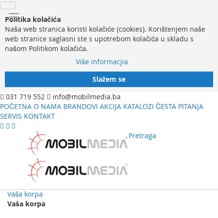
Politika kolačića
Naša web stranica koristi kolačiće (cookies). Korištenjem naše
web stranice saglasni ste s upotrebom kolačića u skladu s
našom Politikom kolačića.
Više informacjia
Slažem se
031 719 552
info@mobilmedia.ba
POČETNA
O NAMA
BRANDOVI
AKCIJA
KATALOZI
ČESTA PITANJA
SERVIS
KONTAKT
Pretraga
Vaša korpa
Vaša korpa