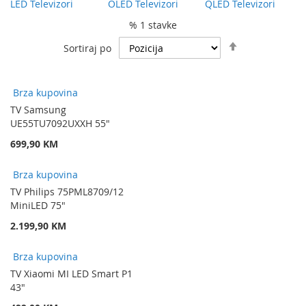
LED Televizori
OLED Televizori
QLED Televizori
% 1 stavke
Podesite
Sortiraj po
spuštanje
smjera
Brza kupovina
TV Samsung
UE55TU7092UXXH 55"
699,90 KM
Brza kupovina
TV Philips 75PML8709/12
MiniLED 75"
2.199,90 KM
Brza kupovina
TV Xiaomi MI LED Smart P1
43"