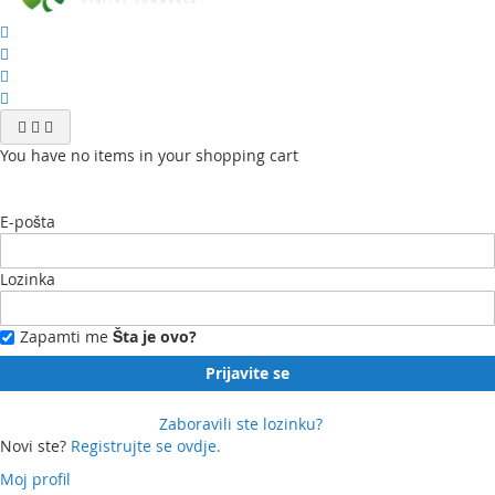
You have no items in your shopping cart
E-pošta
Lozinka
Zapamti me
Šta je ovo?
Prijavite se
Zaboravili ste lozinku?
Novi ste?
Registrujte se ovdje.
Moj profil