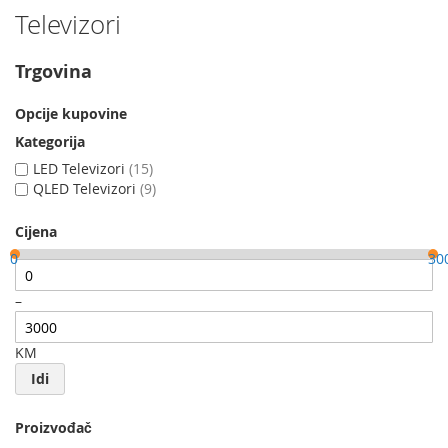
Televizori
Trgovina
Opcije kupovine
Kategorija
LED Televizori
15
QLED Televizori
9
Cijena
0
30
–
KM
Idi
Proizvođač