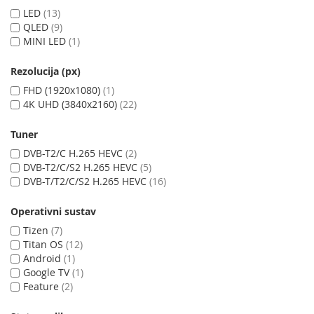
LED
13
QLED
9
MINI LED
1
Rezolucija (px)
FHD (1920x1080)
1
4K UHD (3840x2160)
22
Tuner
DVB-T2/C H.265 HEVC
2
DVB-T2/C/S2 H.265 HEVC
5
DVB-T/T2/C/S2 H.265 HEVC
16
Operativni sustav
Tizen
7
Titan OS
12
Android
1
Google TV
1
Feature
2