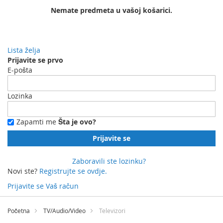
Nemate predmeta u vašoj košarici.
Lista želja
Prijavite se prvo
E-pošta
Lozinka
Zapamti me
Šta je ovo?
Prijavite se
Zaboravili ste lozinku?
Novi ste?
Registrujte se ovdje.
Prijavite se
Vaš račun
Preskočite
na
Početna
TV/Audio/Video
Televizori
sadržaj