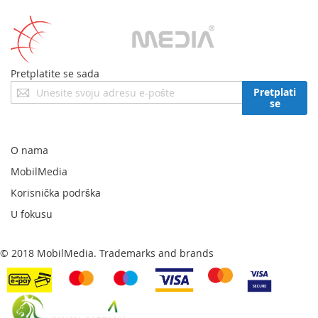
Pretplatite se sada
Prijavite
Pretplati
se
se
za
naš
newsletter:
O nama
MobilMedia
Korisnička podrška
U fokusu
© 2018 MobilMedia. Trademarks and brands