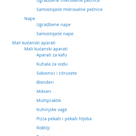
Ugradbene mikrovalne pećnice
Samostojeće mikrovalne pećnice
Nape
Ugradbene nape
Samostojeće nape
Mali kućanski aparati
Mali kućanski aparati
Aparati za kafu
Kuhala za vodu
Sokovnici i citrusete
Blenderi
Mikseri
Multipraktik
Kuhinjske vage
Pizza pekači i pekači hljeba
Roštilji