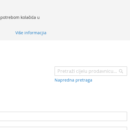
 upotrebom kolačića u
Više informacjia
Pr
Napredna pretraga