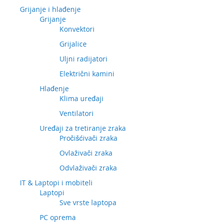
Grijanje i hlađenje
Grijanje
Konvektori
Grijalice
Uljni radijatori
Električni kamini
Hlađenje
Klima uređaji
Ventilatori
Uređaji za tretiranje zraka
Pročišćivači zraka
Ovlaživači zraka
Odvlaživači zraka
IT & Laptopi i mobiteli
Laptopi
Sve vrste laptopa
PC oprema