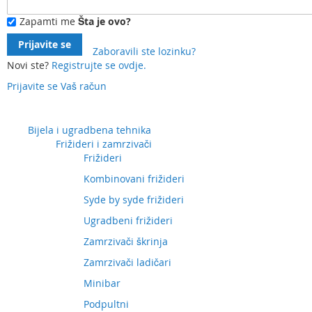
Zapamti me
Šta je ovo?
Prijavite se
Zaboravili ste lozinku?
Novi ste?
Registrujte se ovdje.
Prijavite se
Vaš račun
Preskočite
na
sadržaj
Bijela i ugradbena tehnika
Frižideri i zamrzivači
Frižideri
Kombinovani frižideri
Syde by syde frižideri
Ugradbeni frižideri
Zamrzivači škrinja
Zamrzivači ladičari
Minibar
Podpultni