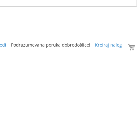
V
edi
Podrazumevana poruka dobrodošlice!
Kreiraj nalog