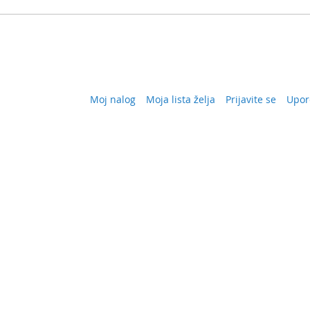
Moj nalog
Moja lista želja
Prijavite se
Upor