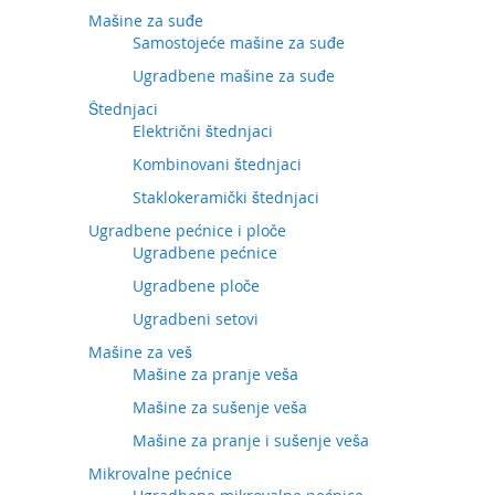
Mašine za suđe
Samostojeće mašine za suđe
Ugradbene mašine za suđe
Štednjaci
Električni štednjaci
Kombinovani štednjaci
Staklokeramički štednjaci
Ugradbene pećnice i ploče
Ugradbene pećnice
Ugradbene ploče
Ugradbeni setovi
Mašine za veš
Mašine za pranje veša
Mašine za sušenje veša
Mašine za pranje i sušenje veša
Mikrovalne pećnice