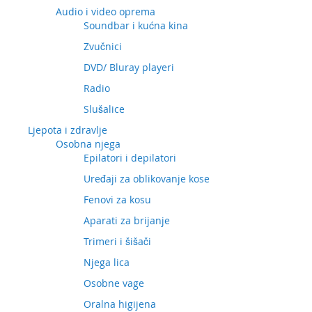
Audio i video oprema
Soundbar i kućna kina
Zvučnici
DVD/ Bluray playeri
Radio
Slušalice
Ljepota i zdravlje
Osobna njega
Epilatori i depilatori
Uređaji za oblikovanje kose
Fenovi za kosu
Aparati za brijanje
Trimeri i šišači
Njega lica
Osobne vage
Oralna higijena