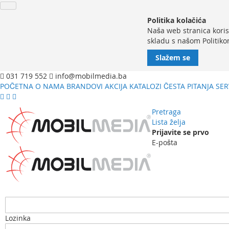
Politika kolačića
Naša web stranica koris
skladu s našom Politiko
Slažem se
031 719 552
info@mobilmedia.ba
POČETNA
O NAMA
BRANDOVI
AKCIJA
KATALOZI
ČESTA PITANJA
SER
Pretraga
Lista želja
Prijavite se prvo
E-pošta
Lozinka