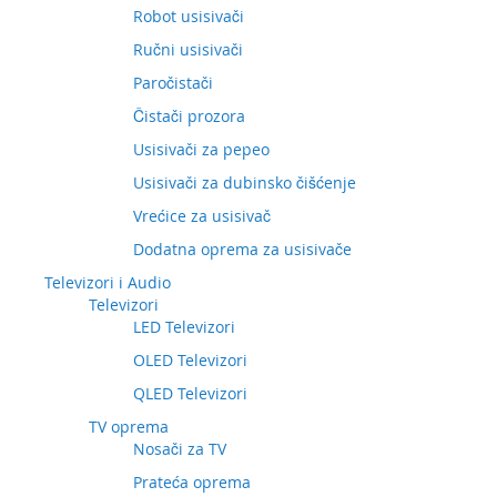
Robot usisivači
Ručni usisivači
Paročistači
Čistači prozora
Usisivači za pepeo
Usisivači za dubinsko čišćenje
Vrećice za usisivač
Dodatna oprema za usisivače
Televizori i Audio
Televizori
LED Televizori
OLED Televizori
QLED Televizori
TV oprema
Nosači za TV
Prateća oprema