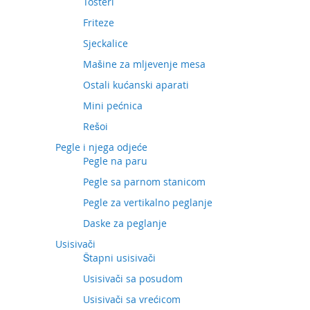
Tosteri
Friteze
Sjeckalice
Mašine za mljevenje mesa
Ostali kućanski aparati
Mini pećnica
Rešoi
Pegle i njega odjeće
Pegle na paru
Pegle sa parnom stanicom
Pegle za vertikalno peglanje
Daske za peglanje
Usisivači
Štapni usisivači
Usisivači sa posudom
Usisivači sa vrećicom