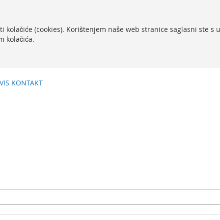
ti kolačiće (cookies). Korištenjem naše web stranice saglasni ste s
m kolačića.
VIS
KONTAKT