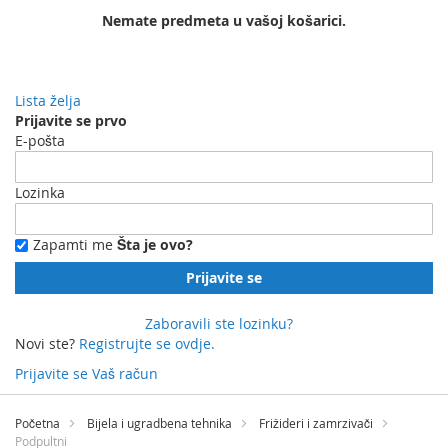
Nemate predmeta u vašoj košarici.
Lista želja
Prijavite se prvo
E-pošta
Lozinka
Zapamti me
Šta je ovo?
Prijavite se
Zaboravili ste lozinku?
Novi ste?
Registrujte se ovdje.
Prijavite se
Vaš račun
Preskočite
na
Početna
Bijela i ugradbena tehnika
Frižideri i zamrzivači
sadržaj
Podpultni