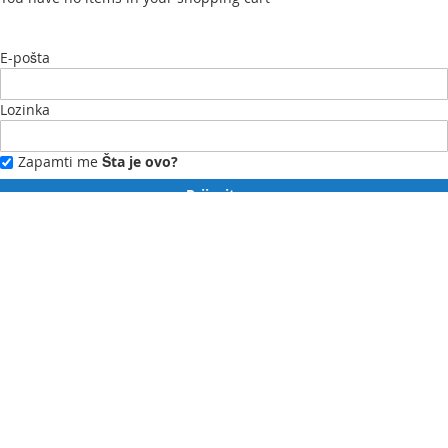
E-pošta
Lozinka
Zapamti me
Šta je ovo?
Prijavite se
Zaboravili ste lozinku?
Novi ste?
Registrujte se ovdje.
Moj profil
Moja lista želja
Moje narudžbe
Kontaktirajte nas
English