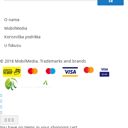
se
za
naš
newsletter:
O nama
MobilMedia
Korisnička podrška
U fokusu
© 2018 MobilMedia. Trademarks and brands
You have no items in your shopping cart