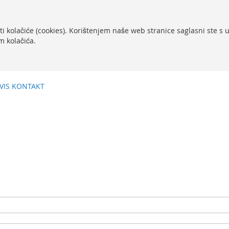
ti kolačiće (cookies). Korištenjem naše web stranice saglasni ste s
m kolačića.
VIS
KONTAKT