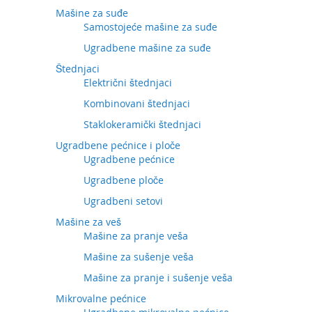
Mašine za suđe
Samostojeće mašine za suđe
Ugradbene mašine za suđe
Štednjaci
Električni štednjaci
Kombinovani štednjaci
Staklokeramički štednjaci
Ugradbene pećnice i ploče
Ugradbene pećnice
Ugradbene ploče
Ugradbeni setovi
Mašine za veš
Mašine za pranje veša
Mašine za sušenje veša
Mašine za pranje i sušenje veša
Mikrovalne pećnice