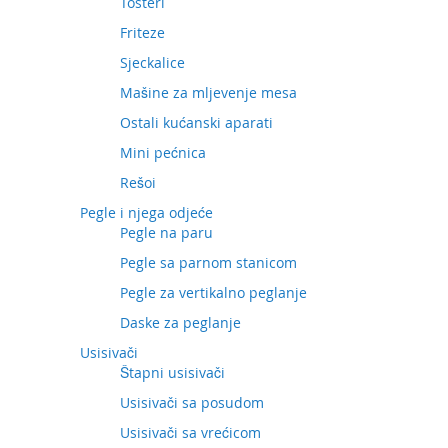
Tosteri
Friteze
Sjeckalice
Mašine za mljevenje mesa
Ostali kućanski aparati
Mini pećnica
Rešoi
Pegle i njega odjeće
Pegle na paru
Pegle sa parnom stanicom
Pegle za vertikalno peglanje
Daske za peglanje
Usisivači
Štapni usisivači
Usisivači sa posudom
Usisivači sa vrećicom