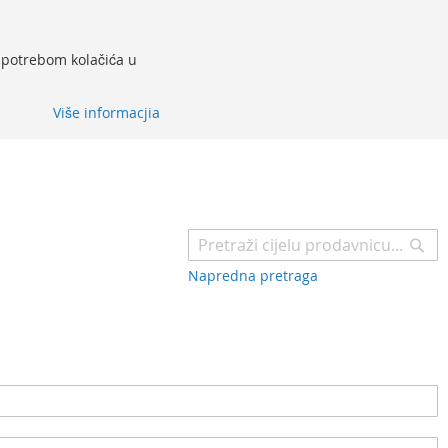
 upotrebom kolačića u
Više informacjia
Pr
Napredna pretraga