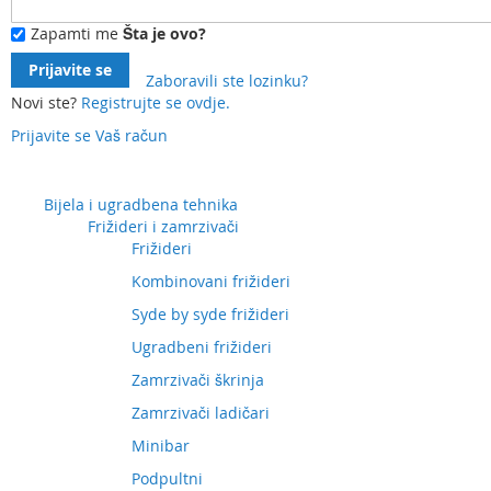
Zapamti me
Šta je ovo?
Prijavite se
Zaboravili ste lozinku?
Novi ste?
Registrujte se ovdje.
Prijavite se
Vaš račun
Preskočite
na
sadržaj
Bijela i ugradbena tehnika
Frižideri i zamrzivači
Frižideri
Kombinovani frižideri
Syde by syde frižideri
Ugradbeni frižideri
Zamrzivači škrinja
Zamrzivači ladičari
Minibar
Podpultni