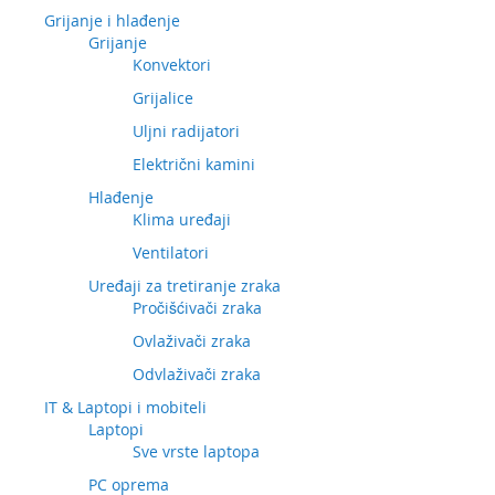
Grijanje i hlađenje
Grijanje
Konvektori
Grijalice
Uljni radijatori
Električni kamini
Hlađenje
Klima uređaji
Ventilatori
Uređaji za tretiranje zraka
Pročišćivači zraka
Ovlaživači zraka
Odvlaživači zraka
IT & Laptopi i mobiteli
Laptopi
Sve vrste laptopa
PC oprema