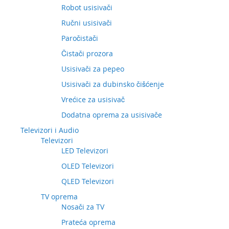
Robot usisivači
Ručni usisivači
Paročistači
Čistači prozora
Usisivači za pepeo
Usisivači za dubinsko čišćenje
Vrećice za usisivač
Dodatna oprema za usisivače
Televizori i Audio
Televizori
LED Televizori
OLED Televizori
QLED Televizori
TV oprema
Nosači za TV
Prateća oprema