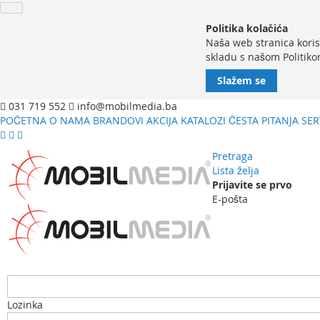
Politika kolačića
Naša web stranica koris
skladu s našom Politiko
Slažem se
031 719 552
info@mobilmedia.ba
POČETNA
O NAMA
BRANDOVI
AKCIJA
KATALOZI
ČESTA PITANJA
SER
Pretraga
Lista želja
Prijavite se prvo
E-pošta
Lozinka