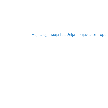
Moj nalog
Moja lista želja
Prijavite se
Upor