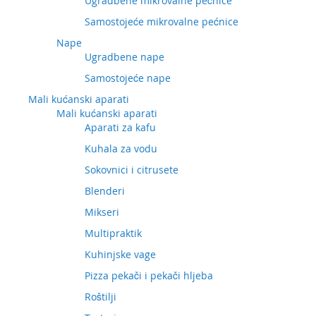
Ugradbene mikrovalne pećnice
Samostojeće mikrovalne pećnice
Nape
Ugradbene nape
Samostojeće nape
Mali kućanski aparati
Mali kućanski aparati
Aparati za kafu
Kuhala za vodu
Sokovnici i citrusete
Blenderi
Mikseri
Multipraktik
Kuhinjske vage
Pizza pekači i pekači hljeba
Roštilji