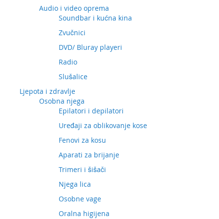
Audio i video oprema
Soundbar i kućna kina
Zvučnici
DVD/ Bluray playeri
Radio
Slušalice
Ljepota i zdravlje
Osobna njega
Epilatori i depilatori
Uređaji za oblikovanje kose
Fenovi za kosu
Aparati za brijanje
Trimeri i šišači
Njega lica
Osobne vage
Oralna higijena