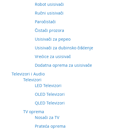
Robot usisivači
Ručni usisivači
Paročistači
Čistači prozora
Usisivači za pepeo
Usisivači za dubinsko čišćenje
Vrećice za usisivač
Dodatna oprema za usisivače
Televizori i Audio
Televizori
LED Televizori
OLED Televizori
QLED Televizori
TV oprema
Nosači za TV
Prateća oprema