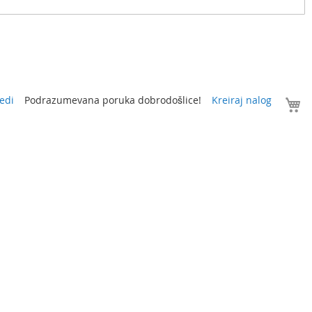
V
edi
Podrazumevana poruka dobrodošlice!
Kreiraj nalog