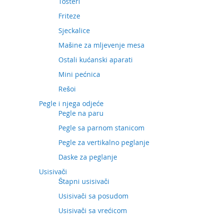
Tosteri
Friteze
Sjeckalice
Mašine za mljevenje mesa
Ostali kućanski aparati
Mini pećnica
Rešoi
Pegle i njega odjeće
Pegle na paru
Pegle sa parnom stanicom
Pegle za vertikalno peglanje
Daske za peglanje
Usisivači
Štapni usisivači
Usisivači sa posudom
Usisivači sa vrećicom