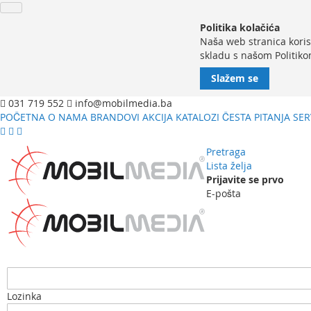
Politika kolačića
Naša web stranica koris
skladu s našom Politiko
Slažem se
031 719 552
info@mobilmedia.ba
POČETNA
O NAMA
BRANDOVI
AKCIJA
KATALOZI
ČESTA PITANJA
SER
Pretraga
Lista želja
Prijavite se prvo
E-pošta
Lozinka