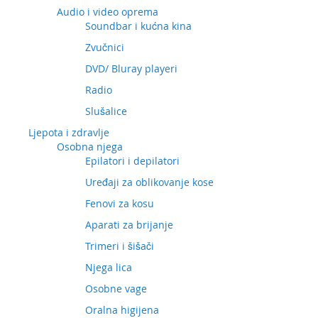
Audio i video oprema
Soundbar i kućna kina
Zvučnici
DVD/ Bluray playeri
Radio
Slušalice
Ljepota i zdravlje
Osobna njega
Epilatori i depilatori
Uređaji za oblikovanje kose
Fenovi za kosu
Aparati za brijanje
Trimeri i šišači
Njega lica
Osobne vage
Oralna higijena