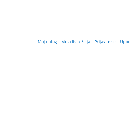
Moj nalog
Moja lista želja
Prijavite se
Upor