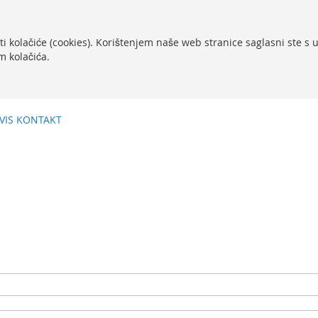
ti kolačiće (cookies). Korištenjem naše web stranice saglasni ste s
m kolačića.
VIS
KONTAKT