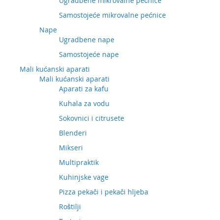
Ugradbene mikrovalne pećnice
Samostojeće mikrovalne pećnice
Nape
Ugradbene nape
Samostojeće nape
Mali kućanski aparati
Mali kućanski aparati
Aparati za kafu
Kuhala za vodu
Sokovnici i citrusete
Blenderi
Mikseri
Multipraktik
Kuhinjske vage
Pizza pekači i pekači hljeba
Roštilji