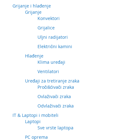
Grijanje i hlađenje
Grijanje
Konvektori
Grijalice
Uljni radijatori
Električni kamini
Hlađenje
Klima uređaji
Ventilatori
Uređaji za tretiranje zraka
Pročišćivači zraka
Ovlaživači zraka
Odvlaživači zraka
IT & Laptopi i mobiteli
Laptopi
Sve vrste laptopa
PC oprema