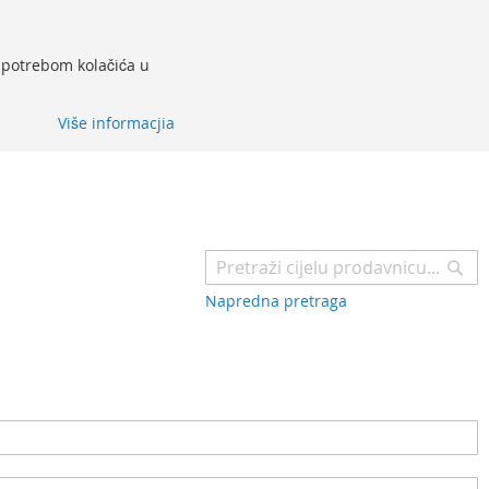
 upotrebom kolačića u
Više informacjia
Pr
Napredna pretraga