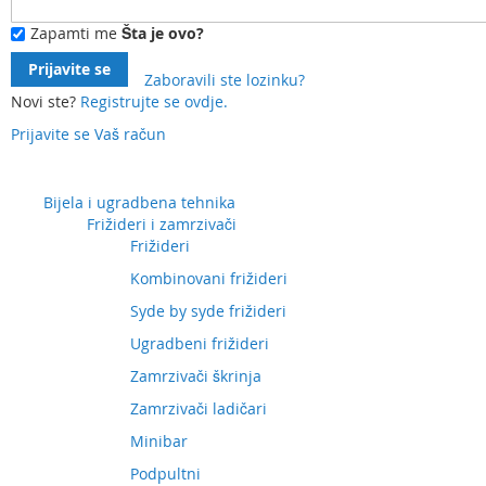
Zapamti me
Šta je ovo?
Prijavite se
Zaboravili ste lozinku?
Novi ste?
Registrujte se ovdje.
Prijavite se
Vaš račun
Preskočite
na
sadržaj
Bijela i ugradbena tehnika
Frižideri i zamrzivači
Frižideri
Kombinovani frižideri
Syde by syde frižideri
Ugradbeni frižideri
Zamrzivači škrinja
Zamrzivači ladičari
Minibar
Podpultni