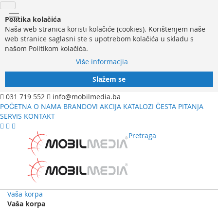
Politika kolačića
Naša web stranica koristi kolačiće (cookies). Korištenjem naše
web stranice saglasni ste s upotrebom kolačića u skladu s
našom Politikom kolačića.
Više informacjia
Slažem se
031 719 552
info@mobilmedia.ba
POČETNA
O NAMA
BRANDOVI
AKCIJA
KATALOZI
ČESTA PITANJA
SERVIS
KONTAKT
Pretraga
Vaša korpa
Vaša korpa