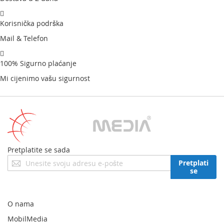
Korisnička podrška
Mail & Telefon
100% Sigurno plaćanje
Mi cijenimo vašu sigurnost
Pretplatite se sada
Prijavite
Pretplati
se
se
za
naš
newsletter:
O nama
MobilMedia