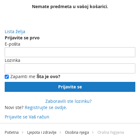
Nemate predmeta u vašoj košarici.
Lista želja
Prijavite se prvo
E-pošta
Lozinka
Zapamti me
Šta je ovo?
Prijavite se
Zaboravili ste lozinku?
Novi ste?
Registrujte se ovdje.
Prijavite se
Vaš račun
Preskočite
na
Početna
Ljepota i zdravlje
Osobna njega
Oralna higijena
sadržaj