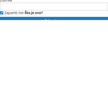
Lozinka
Zapamti me
Šta je ovo?
Prijavite se
Zaboravili ste lozinku?
Novi ste?
Registrujte se ovdje.
Moj profil
Moja lista želja
Moje narudžbe
Kontaktirajte nas
English