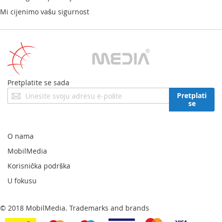
Mi cijenimo vašu sigurnost
Pretplatite se sada
Prijavite
Pretplati
se
se
za
naš
newsletter:
O nama
MobilMedia
Korisnička podrška
U fokusu
© 2018 MobilMedia. Trademarks and brands