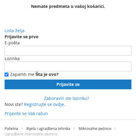
Nemate predmeta u vašoj košarici.
Lista želja
Prijavite se prvo
E-pošta
Lozinka
Zapamti me
Šta je ovo?
Prijavite se
Zaboravili ste lozinku?
Novi ste?
Registrujte se ovdje.
Prijavite se
Vaš račun
Preskočite
na
Početna
Bijela i ugradbena tehnika
Mikrovalne pećnice
sadržaj
Ugradbene mikrovalne pećnice