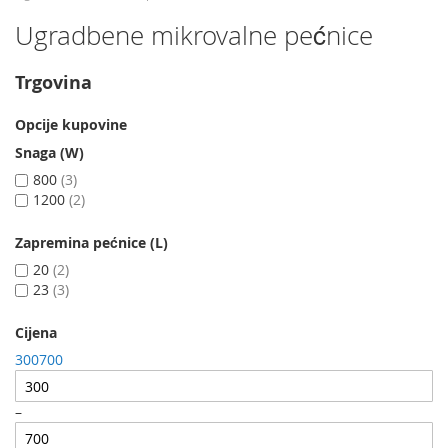
Ugradbene mikrovalne pećnice
Trgovina
Opcije kupovine
Snaga (W)
800
3
1200
2
Zapremina pećnice (L)
20
2
23
3
Cijena
300
700
–