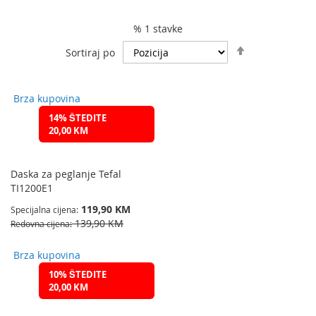
% 1 stavke
Podesite
Sortiraj po
spuštanje
smjera
Brza kupovina
14% ŠTEDITE
20,00 KM
Daska za peglanje Tefal
TI1200E1
119,90 KM
Specijalna cijena
139,90 KM
Redovna cijena
Brza kupovina
10% ŠTEDITE
20,00 KM