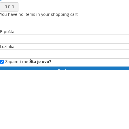
You have no items in your shopping cart
E-pošta
Lozinka
Zapamti me
Šta je ovo?
Prijavite se
Zaboravili ste lozinku?
Novi ste?
Registrujte se ovdje.
Moj profil
Moja lista želja
Moje narudžbe
Kontaktirajte nas
English