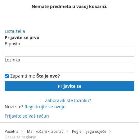
Nemate predmeta u vašoj košarici.
Lista želja
Prijavite se prvo
E-pošta
Lozinka
Zapamti me
Šta je ovo?
Prijavite se
Zaboravili ste lozinku?
Novi ste?
Registrujte se ovdje.
Prijavite se
Vaš račun
Preskočite
na
Početna
Mali kućanski aparati
Pegle i njega odjeće
sadržaj
Daske za peglanje