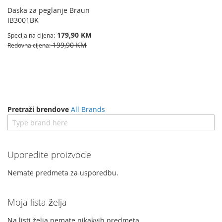
Daska za peglanje Braun
IB3001BK
179,90 KM
Specijalna cijena
199,90 KM
Redovna cijena
Pretraži brendove
All Brands
Uporedite proizvode
Nemate predmeta za usporedbu.
Moja lista želja
Na listi želja nemate nikakvih predmeta.