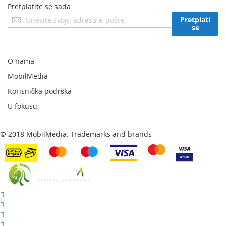
Pretplatite se sada
Prijavite
Pretplati
se
se
za
naš
newsletter:
O nama
MobilMedia
Korisnička podrška
U fokusu
© 2018 MobilMedia. Trademarks and brands