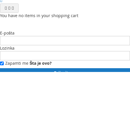
You have no items in your shopping cart
E-pošta
Lozinka
Zapamti me
Šta je ovo?
Prijavite se
Zaboravili ste lozinku?
Novi ste?
Registrujte se ovdje.
Moj profil
Moja lista želja
Moje narudžbe
Kontaktirajte nas
English