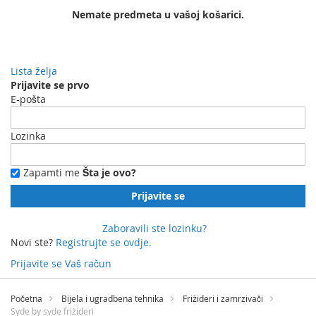
Nemate predmeta u vašoj košarici.
Lista želja
Prijavite se prvo
E-pošta
Lozinka
Zapamti me
Šta je ovo?
Prijavite se
Zaboravili ste lozinku?
Novi ste?
Registrujte se ovdje.
Prijavite se
Vaš račun
Preskočite
na
Početna
Bijela i ugradbena tehnika
Frižideri i zamrzivači
sadržaj
Syde by syde frižideri