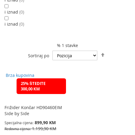
i iznad
0
i iznad
0
% 1 stavke
Podesite
Sortiraj po
spuštanje
smjera
Brza kupovina
25% ŠTEDITE
300,00 KM
Frižider Končar HD90460EIM
Side by Side
899,90 KM
Specijalna cijena
1.199,90 KM
Redovna cijena