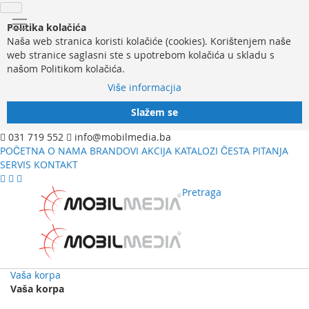
Politika kolačića
Naša web stranica koristi kolačiće (cookies). Korištenjem naše
web stranice saglasni ste s upotrebom kolačića u skladu s
našom Politikom kolačića.
Više informacjia
Slažem se
031 719 552
info@mobilmedia.ba
POČETNA
O NAMA
BRANDOVI
AKCIJA
KATALOZI
ČESTA PITANJA
SERVIS
KONTAKT
Pretraga
Vaša korpa
Vaša korpa