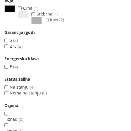
Boja
Crna
1
Srebrna
1
Inox
2
Garancija (god)
5
2
2+3
2
Energetska klasa
E
4
Status zaliha
Na stanju
4
Nema na stanju
0
Ocjena
i iznad
0
i iznad
0