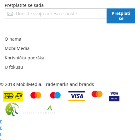
Pretplatite se sada
Prijavite
Pretplati
se
se
za
naš
newsletter:
O nama
MobilMedia
Korisnička podrška
U fokusu
© 2018 MobilMedia. Trademarks and brands