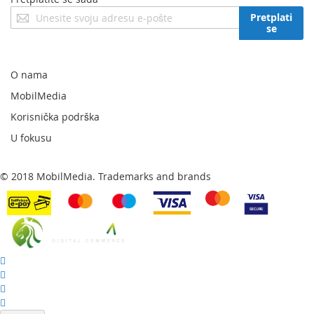
Prijavite
Pretplati
se
se
za
naš
newsletter:
O nama
MobilMedia
Korisnička podrška
U fokusu
© 2018 MobilMedia. Trademarks and brands