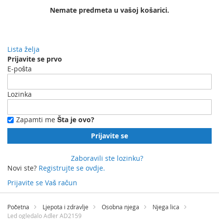
Nemate predmeta u vašoj košarici.
Lista želja
Prijavite se prvo
E-pošta
Lozinka
Zapamti me
Šta je ovo?
Prijavite se
Zaboravili ste lozinku?
Novi ste?
Registrujte se ovdje.
Prijavite se
Vaš račun
Preskočite
na
Početna
Ljepota i zdravlje
Osobna njega
Njega lica
sadržaj
Led ogledalo Adler AD2159