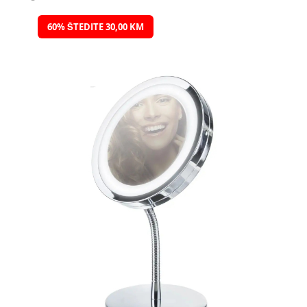
Preskočite
60% ŠTEDITE 30,00 KM
na
kraj
galerije
slika