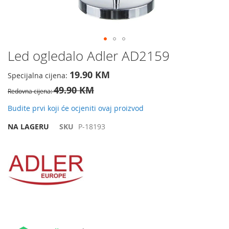
Preskočite
Led ogledalo Adler AD2159
na
početak
19.90 KM
Specijalna cijena
galerije
49.90 KM
slika
Redovna cijena
Budite prvi koji će ocjeniti ovaj proizvod
NA LAGERU
SKU
P-18193