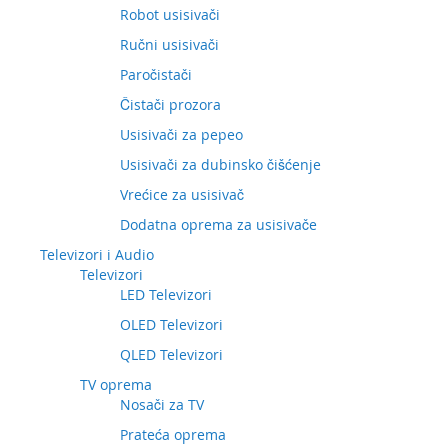
Robot usisivači
Ručni usisivači
Paročistači
Čistači prozora
Usisivači za pepeo
Usisivači za dubinsko čišćenje
Vrećice za usisivač
Dodatna oprema za usisivače
Televizori i Audio
Televizori
LED Televizori
OLED Televizori
QLED Televizori
TV oprema
Nosači za TV
Prateća oprema