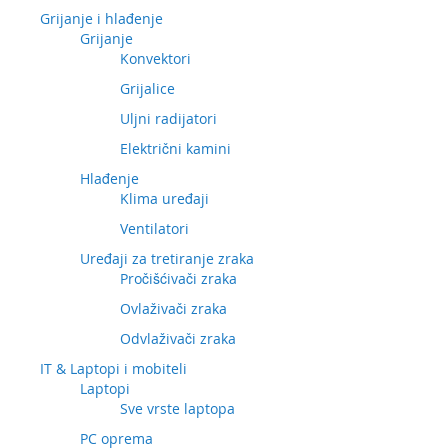
Grijanje i hlađenje
Grijanje
Konvektori
Grijalice
Uljni radijatori
Električni kamini
Hlađenje
Klima uređaji
Ventilatori
Uređaji za tretiranje zraka
Pročišćivači zraka
Ovlaživači zraka
Odvlaživači zraka
IT & Laptopi i mobiteli
Laptopi
Sve vrste laptopa
PC oprema