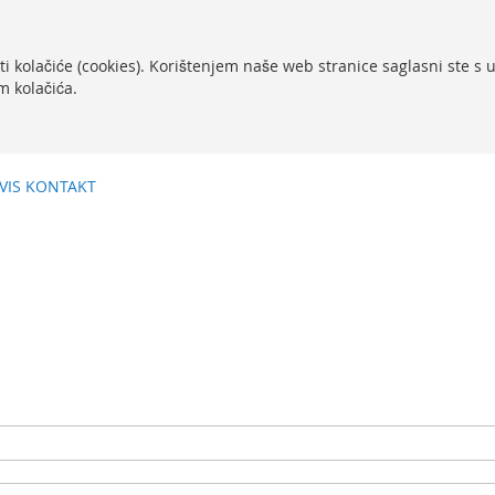
ti kolačiće (cookies). Korištenjem naše web stranice saglasni ste s
m kolačića.
VIS
KONTAKT