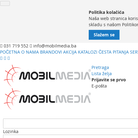
Politika kolačića
Naša web stranica koris
skladu s našom Politiko
Slažem se
031 719 552
info@mobilmedia.ba
POČETNA
O NAMA
BRANDOVI
AKCIJA
KATALOZI
ČESTA PITANJA
SER
Pretraga
Lista želja
Prijavite se prvo
E-pošta
Lozinka