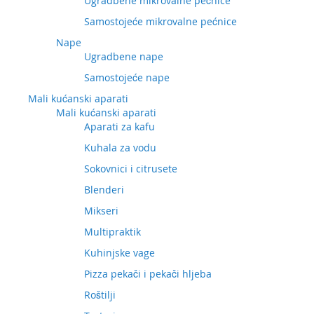
Ugradbene mikrovalne pećnice
Samostojeće mikrovalne pećnice
Nape
Ugradbene nape
Samostojeće nape
Mali kućanski aparati
Mali kućanski aparati
Aparati za kafu
Kuhala za vodu
Sokovnici i citrusete
Blenderi
Mikseri
Multipraktik
Kuhinjske vage
Pizza pekači i pekači hljeba
Roštilji