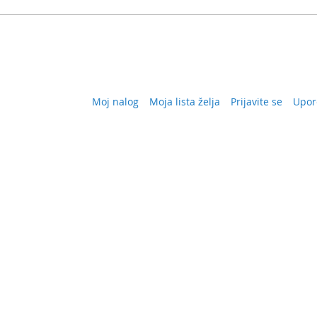
Moj nalog
Moja lista želja
Prijavite se
Upor