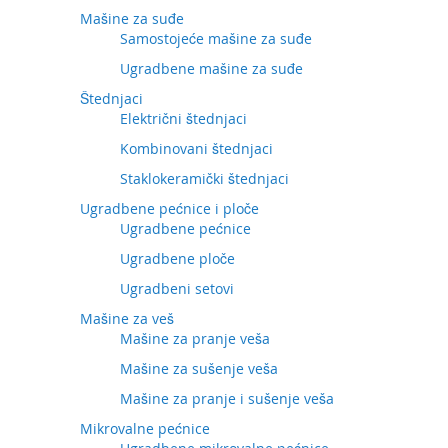
Mašine za suđe
Samostojeće mašine za suđe
Ugradbene mašine za suđe
Štednjaci
Električni štednjaci
Kombinovani štednjaci
Staklokeramički štednjaci
Ugradbene pećnice i ploče
Ugradbene pećnice
Ugradbene ploče
Ugradbeni setovi
Mašine za veš
Mašine za pranje veša
Mašine za sušenje veša
Mašine za pranje i sušenje veša
Mikrovalne pećnice