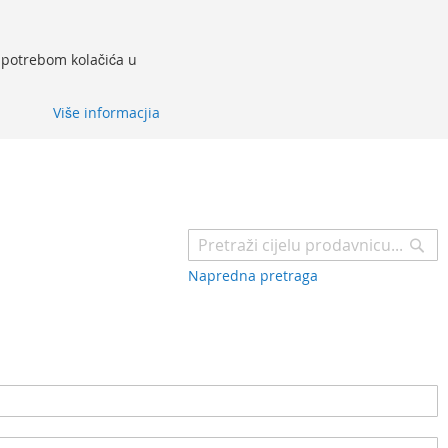
 upotrebom kolačića u
Više informacjia
Pr
Napredna pretraga