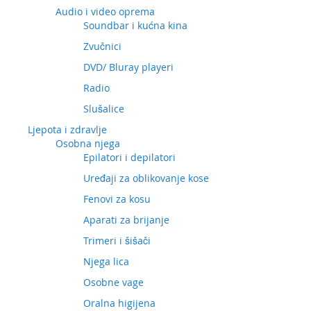
Audio i video oprema
Soundbar i kućna kina
Zvučnici
DVD/ Bluray playeri
Radio
Slušalice
Ljepota i zdravlje
Osobna njega
Epilatori i depilatori
Uređaji za oblikovanje kose
Fenovi za kosu
Aparati za brijanje
Trimeri i šišači
Njega lica
Osobne vage
Oralna higijena