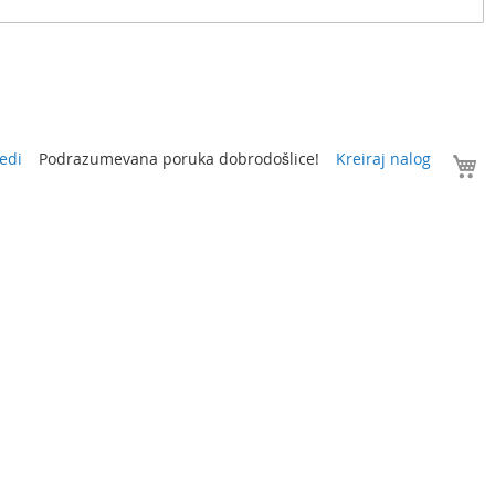
V
edi
Podrazumevana poruka dobrodošlice!
Kreiraj nalog