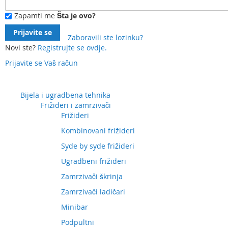
Zapamti me
Šta je ovo?
Prijavite se
Zaboravili ste lozinku?
Novi ste?
Registrujte se ovdje.
Prijavite se
Vaš račun
Preskočite
na
sadržaj
Bijela i ugradbena tehnika
Frižideri i zamrzivači
Frižideri
Kombinovani frižideri
Syde by syde frižideri
Ugradbeni frižideri
Zamrzivači škrinja
Zamrzivači ladičari
Minibar
Podpultni