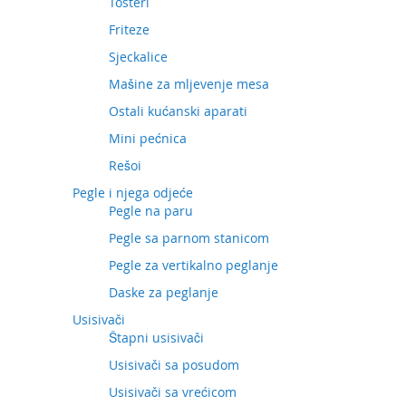
Tosteri
Friteze
Sjeckalice
Mašine za mljevenje mesa
Ostali kućanski aparati
Mini pećnica
Rešoi
Pegle i njega odjeće
Pegle na paru
Pegle sa parnom stanicom
Pegle za vertikalno peglanje
Daske za peglanje
Usisivači
Štapni usisivači
Usisivači sa posudom
Usisivači sa vrećicom