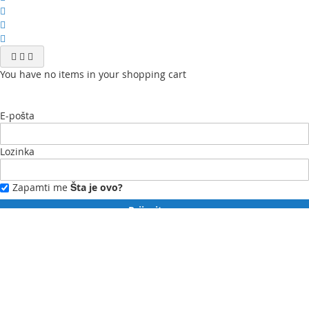
You have no items in your shopping cart
E-pošta
Lozinka
Zapamti me
Šta je ovo?
Prijavite se
Zaboravili ste lozinku?
Novi ste?
Registrujte se ovdje.
Moj profil
Moja lista želja
Moje narudžbe