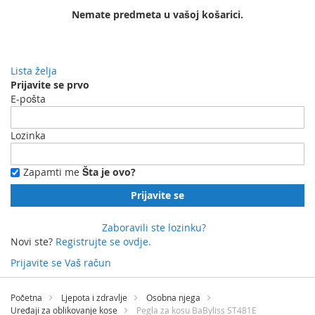
Nemate predmeta u vašoj košarici.
Lista želja
Prijavite se prvo
E-pošta
Lozinka
Zapamti me
Šta je ovo?
Prijavite se
Zaboravili ste lozinku?
Novi ste?
Registrujte se ovdje.
Prijavite se
Vaš račun
Preskočite
na
Početna
Ljepota i zdravlje
Osobna njega
sadržaj
Uređaji za oblikovanje kose
Pegla za kosu BaByliss ST481E