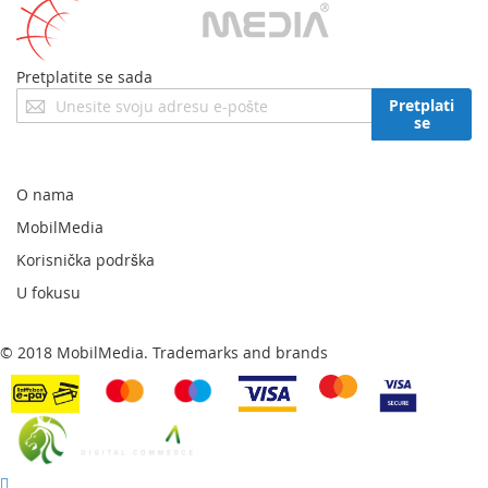
Pretplatite se sada
Prijavite
Pretplati
se
se
za
naš
newsletter:
O nama
MobilMedia
Korisnička podrška
U fokusu
© 2018 MobilMedia. Trademarks and brands