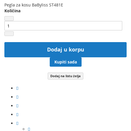
Pegla za kosu BaByliss ST481E
Količina
Dodaj u korpu
Kupiti sada
Dodaj na listu želja