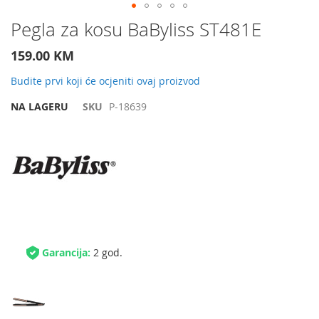
Preskočite
Pegla za kosu BaByliss ST481E
na
početak
159.00 KM
galerije
slika
Budite prvi koji će ocjeniti ovaj proizvod
NA LAGERU
SKU
P-18639
Garancija:
2 god.