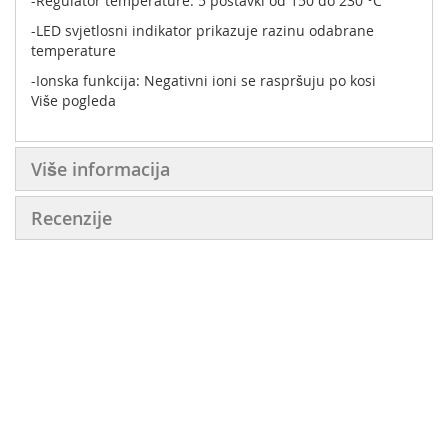
-Regulator temperature: 5 postavki od 150 do 230 °C
-LED svjetlosni indikator prikazuje razinu odabrane
temperature
-Ionska funkcija: Negativni ioni se raspršuju po kosi
tijekom ravnanja kako bi smanjili statički elektricitet i
Više pogleda
kovrčanje
-Sustav zaključavanja za zaštitu i spremanje
Više informacija
-Zamijenjivi vrhovi omogućavaju precizno ravnanje ili
kovrčanje
Recenzije