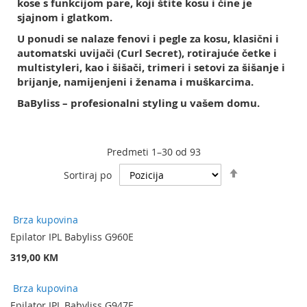
kose s funkcijom pare, koji štite kosu i čine je
sjajnom i glatkom.
U ponudi se nalaze fenovi i pegle za kosu, klasični i
automatski uvijači (Curl Secret), rotirajuće četke i
multistyleri, kao i šišači, trimeri i setovi za šišanje i
brijanje, namijenjeni i ženama i muškarcima.
BaByliss – profesionalni styling u vašem domu.
Predmeti
1
–
30
od
93
Podesite
Sortiraj po
spuštanje
smjera
Brza kupovina
Epilator IPL Babyliss G960E
319,00 KM
Brza kupovina
Epilator IPL Babyliss G947E