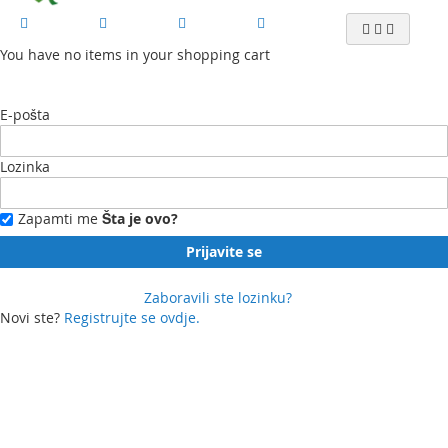
You have no items in your shopping cart
E-pošta
Lozinka
Zapamti me
Šta je ovo?
Prijavite se
Zaboravili ste lozinku?
Novi ste?
Registrujte se ovdje.
Moj profil
Moja lista želja
Moje narudžbe
Kontaktirajte nas
English