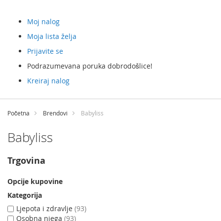
Moj nalog
Moja lista želja
Prijavite se
Podrazumevana poruka dobrodošlice!
Kreiraj nalog
Preskočite
na
Početna
Brendovi
Babyliss
sadržaj
Babyliss
Trgovina
Opcije kupovine
Kategorija
Ljepota i zdravlje
93
Osobna njega
93