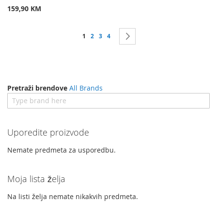
159,90 KM
Stranica
Trenutno čitate stranicu
Stranica
Stranica
Stranica
Stranica
Dalje
1
2
3
4
Pretraži brendove
All Brands
Uporedite proizvode
Nemate predmeta za usporedbu.
Moja lista želja
Na listi želja nemate nikakvih predmeta.