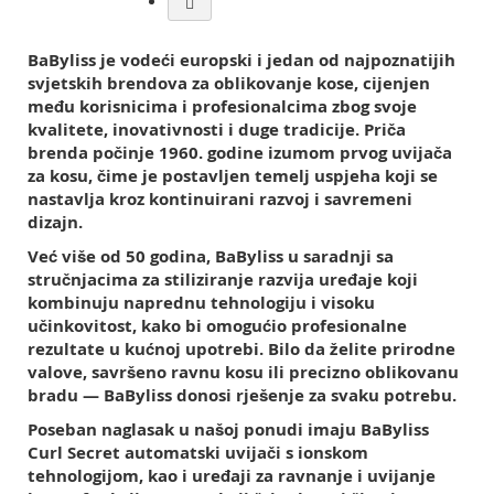
BaByliss je vodeći europski i jedan od najpoznatijih
svjetskih brendova za oblikovanje kose, cijenjen
među korisnicima i profesionalcima zbog svoje
kvalitete, inovativnosti i duge tradicije. Priča
brenda počinje 1960. godine izumom prvog uvijača
za kosu, čime je postavljen temelj uspjeha koji se
nastavlja kroz kontinuirani razvoj i savremeni
dizajn.
Već više od 50 godina, BaByliss u saradnji sa
stručnjacima za stiliziranje razvija uređaje koji
kombinuju naprednu tehnologiju i visoku
učinkovitost, kako bi omogućio profesionalne
rezultate u kućnoj upotrebi. Bilo da želite prirodne
valove, savršeno ravnu kosu ili precizno oblikovanu
bradu — BaByliss donosi rješenje za svaku potrebu.
Poseban naglasak u našoj ponudi imaju BaByliss
Curl Secret automatski uvijači s ionskom
tehnologijom, kao i uređaji za ravnanje i uvijanje