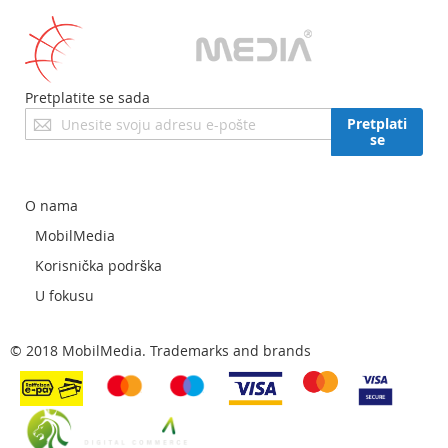
Pretplatite se sada
Prijavite
Pretplati
se
se
za
naš
newsletter:
O nama
MobilMedia
Korisnička podrška
U fokusu
© 2018 MobilMedia. Trademarks and brands