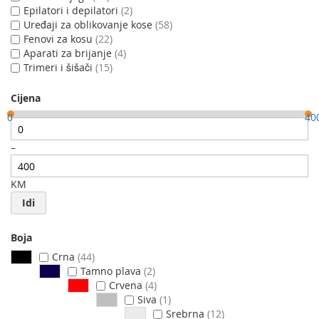
Epilatori i depilatori
2
Uređaji za oblikovanje kose
58
Fenovi za kosu
22
Aparati za brijanje
4
Trimeri i šišači
15
Cijena
0
40
–
KM
Idi
Boja
Crna
44
Tamno plava
2
Crvena
4
Siva
1
Srebrna
12