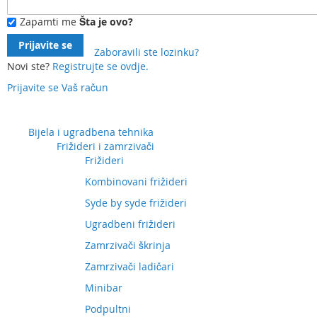
Zapamti me
Šta je ovo?
Prijavite se
Zaboravili ste lozinku?
Novi ste?
Registrujte se ovdje.
Prijavite se
Vaš račun
Preskočite
na
sadržaj
Bijela i ugradbena tehnika
Frižideri i zamrzivači
Frižideri
Kombinovani frižideri
Syde by syde frižideri
Ugradbeni frižideri
Zamrzivači škrinja
Zamrzivači ladičari
Minibar
Podpultni