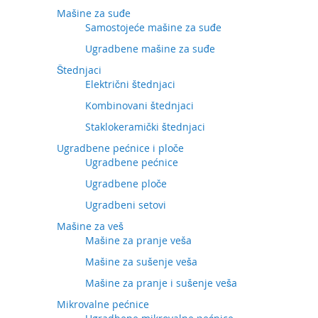
Mašine za suđe
Samostojeće mašine za suđe
Ugradbene mašine za suđe
Štednjaci
Električni štednjaci
Kombinovani štednjaci
Staklokeramički štednjaci
Ugradbene pećnice i ploče
Ugradbene pećnice
Ugradbene ploče
Ugradbeni setovi
Mašine za veš
Mašine za pranje veša
Mašine za sušenje veša
Mašine za pranje i sušenje veša
Mikrovalne pećnice