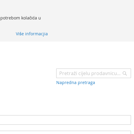
 upotrebom kolačića u
Više informacjia
Pr
Napredna pretraga