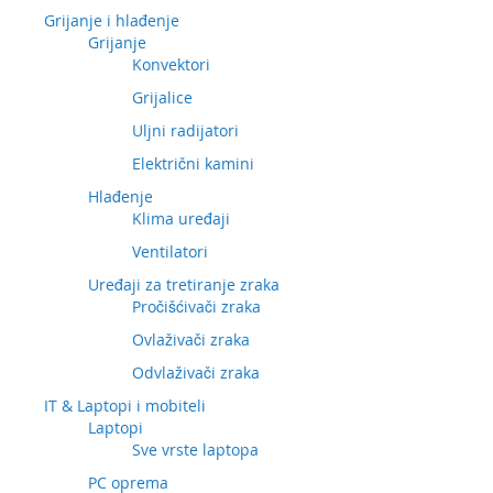
Grijanje i hlađenje
Grijanje
Konvektori
Grijalice
Uljni radijatori
Električni kamini
Hlađenje
Klima uređaji
Ventilatori
Uređaji za tretiranje zraka
Pročišćivači zraka
Ovlaživači zraka
Odvlaživači zraka
IT & Laptopi i mobiteli
Laptopi
Sve vrste laptopa
PC oprema