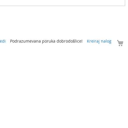
V
edi
Podrazumevana poruka dobrodošlice!
Kreiraj nalog