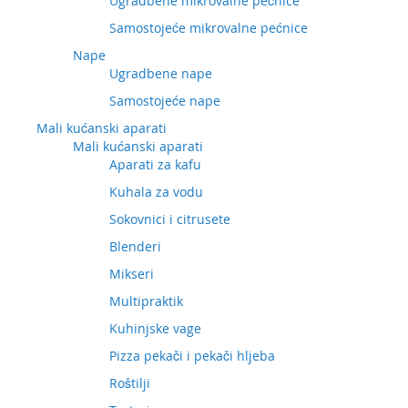
Ugradbene mikrovalne pećnice
Samostojeće mikrovalne pećnice
Nape
Ugradbene nape
Samostojeće nape
Mali kućanski aparati
Mali kućanski aparati
Aparati za kafu
Kuhala za vodu
Sokovnici i citrusete
Blenderi
Mikseri
Multipraktik
Kuhinjske vage
Pizza pekači i pekači hljeba
Roštilji