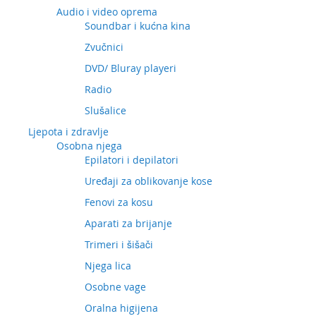
Audio i video oprema
Soundbar i kućna kina
Zvučnici
DVD/ Bluray playeri
Radio
Slušalice
Ljepota i zdravlje
Osobna njega
Epilatori i depilatori
Uređaji za oblikovanje kose
Fenovi za kosu
Aparati za brijanje
Trimeri i šišači
Njega lica
Osobne vage
Oralna higijena