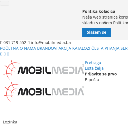
Politika kolačića
Naša web stranica koris
skladu s našom Politiko
Slažem se
031 719 552
info@mobilmedia.ba
POČETNA
O NAMA
BRANDOVI
AKCIJA
KATALOZI
ČESTA PITANJA
SER
Pretraga
Lista želja
Prijavite se prvo
E-pošta
Lozinka