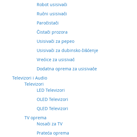
Robot usisivači
Ručni usisivači
Paročistači
Čistači prozora
Usisivači za pepeo
Usisivači za dubinsko čišćenje
Vrećice za usisivač
Dodatna oprema za usisivače
Televizori i Audio
Televizori
LED Televizori
OLED Televizori
QLED Televizori
TV oprema
Nosači za TV
Prateća oprema