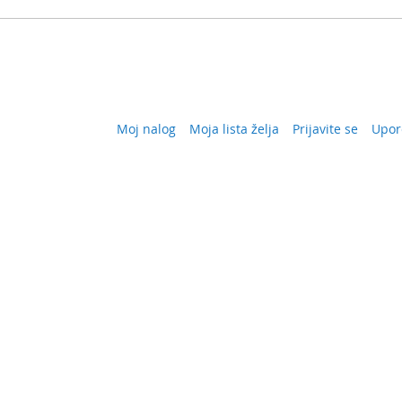
Moj nalog
Moja lista želja
Prijavite se
Upor