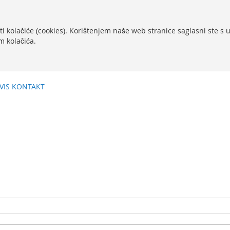
ti kolačiće (cookies). Korištenjem naše web stranice saglasni ste s
m kolačića.
VIS
KONTAKT