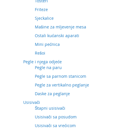
Tosteri
Friteze
Sjeckalice
Mašine za mljevenje mesa
Ostali kućanski aparati
Mini pećnica
Rešoi
Pegle i njega odjeće
Pegle na paru
Pegle sa parnom stanicom
Pegle za vertikalno peglanje
Daske za peglanje
Usisivači
Štapni usisivači
Usisivači sa posudom
Usisivači sa vrećicom