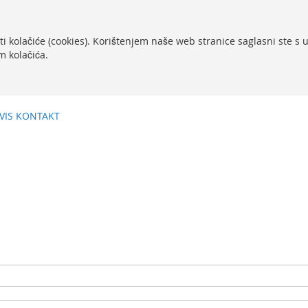
ti kolačiće (cookies). Korištenjem naše web stranice saglasni ste s
m kolačića.
VIS
KONTAKT