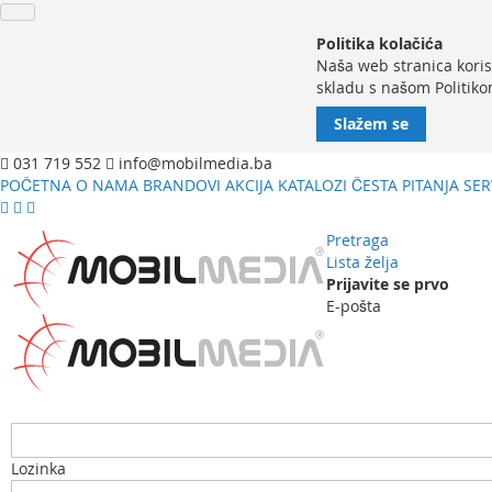
Politika kolačića
Naša web stranica koris
skladu s našom Politiko
Slažem se
031 719 552
info@mobilmedia.ba
POČETNA
O NAMA
BRANDOVI
AKCIJA
KATALOZI
ČESTA PITANJA
SER
Pretraga
Lista želja
Prijavite se prvo
E-pošta
Lozinka