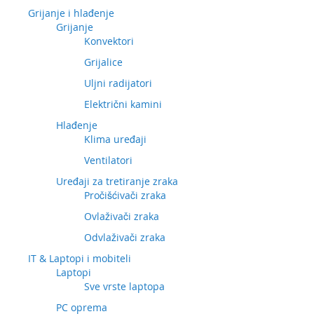
Grijanje i hlađenje
Grijanje
Konvektori
Grijalice
Uljni radijatori
Električni kamini
Hlađenje
Klima uređaji
Ventilatori
Uređaji za tretiranje zraka
Pročišćivači zraka
Ovlaživači zraka
Odvlaživači zraka
IT & Laptopi i mobiteli
Laptopi
Sve vrste laptopa
PC oprema