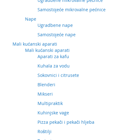
Ugradbene mikrovalne pećnice
Samostojeće mikrovalne pećnice
Nape
Ugradbene nape
Samostojeće nape
Mali kućanski aparati
Mali kućanski aparati
Aparati za kafu
Kuhala za vodu
Sokovnici i citrusete
Blenderi
Mikseri
Multipraktik
Kuhinjske vage
Pizza pekači i pekači hljeba
Roštilji