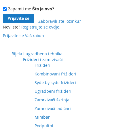
Zapamti me
Šta je ovo?
Prijavite se
Zaboravili ste lozinku?
Novi ste?
Registrujte se ovdje.
Prijavite se
Vaš račun
Preskočite
na
sadržaj
Bijela i ugradbena tehnika
Frižideri i zamrzivači
Frižideri
Kombinovani frižideri
Syde by syde frižideri
Ugradbeni frižideri
Zamrzivači škrinja
Zamrzivači ladičari
Minibar
Podpultni