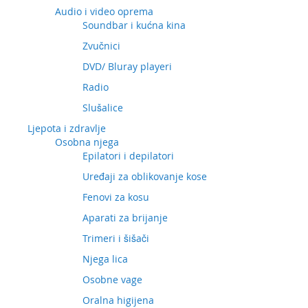
Audio i video oprema
Soundbar i kućna kina
Zvučnici
DVD/ Bluray playeri
Radio
Slušalice
Ljepota i zdravlje
Osobna njega
Epilatori i depilatori
Uređaji za oblikovanje kose
Fenovi za kosu
Aparati za brijanje
Trimeri i šišači
Njega lica
Osobne vage
Oralna higijena