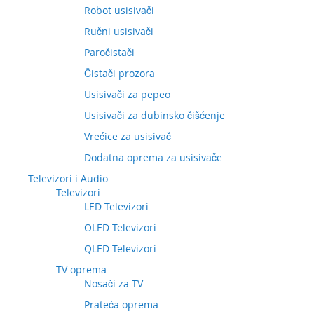
Robot usisivači
Ručni usisivači
Paročistači
Čistači prozora
Usisivači za pepeo
Usisivači za dubinsko čišćenje
Vrećice za usisivač
Dodatna oprema za usisivače
Televizori i Audio
Televizori
LED Televizori
OLED Televizori
QLED Televizori
TV oprema
Nosači za TV
Prateća oprema