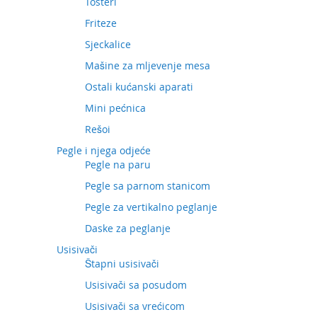
Tosteri
Friteze
Sjeckalice
Mašine za mljevenje mesa
Ostali kućanski aparati
Mini pećnica
Rešoi
Pegle i njega odjeće
Pegle na paru
Pegle sa parnom stanicom
Pegle za vertikalno peglanje
Daske za peglanje
Usisivači
Štapni usisivači
Usisivači sa posudom
Usisivači sa vrećicom