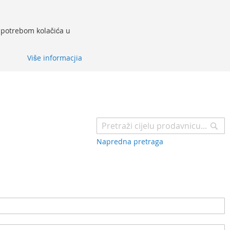
 upotrebom kolačića u
Više informacjia
Pr
Napredna pretraga