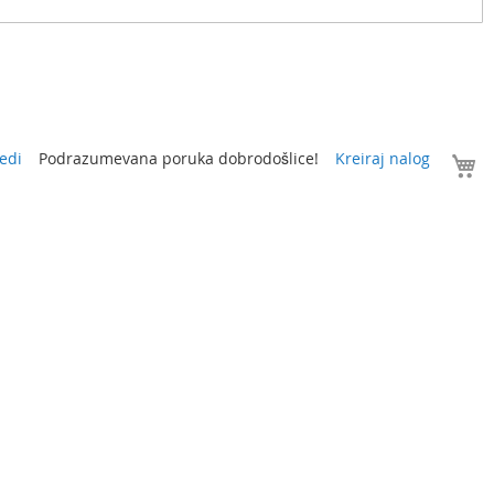
V
edi
Podrazumevana poruka dobrodošlice!
Kreiraj nalog