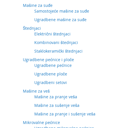
Mašine za suđe
Samostojeće mašine za suđe
Ugradbene mašine za suđe
Štednjaci
Električni štednjaci
Kombinovani štednjaci
Staklokeramički štednjaci
Ugradbene pećnice i ploče
Ugradbene pećnice
Ugradbene ploče
Ugradbeni setovi
Mašine za veš
Mašine za pranje veša
Mašine za sušenje veša
Mašine za pranje i sušenje veša
Mikrovalne pećnice