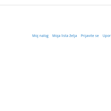
Moj nalog
Moja lista želja
Prijavite se
Upor