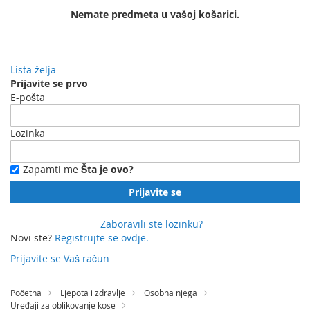
Nemate predmeta u vašoj košarici.
Lista želja
Prijavite se prvo
E-pošta
Lozinka
Zapamti me
Šta je ovo?
Prijavite se
Zaboravili ste lozinku?
Novi ste?
Registrujte se ovdje.
Prijavite se
Vaš račun
Preskočite
na
Početna
Ljepota i zdravlje
Osobna njega
sadržaj
Uređaji za oblikovanje kose