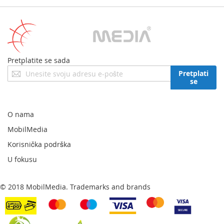
Pretplatite se sada
Prijavite
Pretplati
se
se
za
naš
newsletter:
O nama
MobilMedia
Korisnička podrška
U fokusu
© 2018 MobilMedia. Trademarks and brands