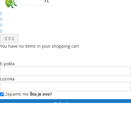
You have no items in your shopping cart
E-pošta
Lozinka
Zapamti me
Šta je ovo?
Prijavite se
Zaboravili ste lozinku?
Novi ste?
Registrujte se ovdje.