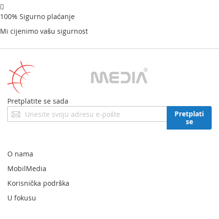
100% Sigurno plaćanje
Mi cijenimo vašu sigurnost
Pretplatite se sada
Prijavite
Pretplati
se
se
za
naš
newsletter:
O nama
MobilMedia
Korisnička podrška
U fokusu