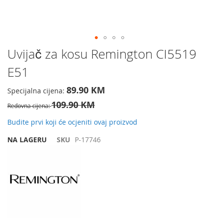
Preskočite
Uvijač za kosu Remington CI5519
na
E51
početak
galerije
slika
89.90 KM
Specijalna cijena
109.90 KM
Redovna cijena
Budite prvi koji će ocjeniti ovaj proizvod
NA LAGERU
SKU
P-17746