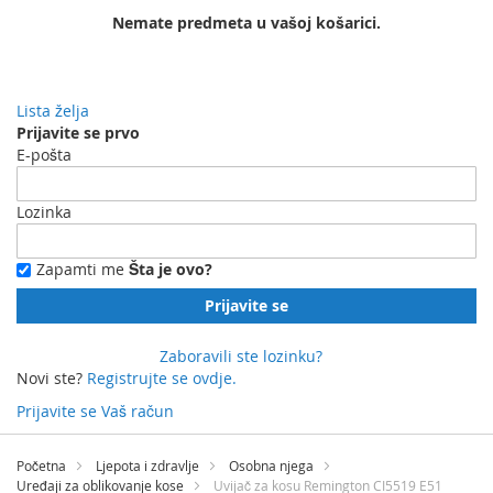
Nemate predmeta u vašoj košarici.
Lista želja
Prijavite se prvo
E-pošta
Lozinka
Zapamti me
Šta je ovo?
Prijavite se
Zaboravili ste lozinku?
Novi ste?
Registrujte se ovdje.
Prijavite se
Vaš račun
Preskočite
na
Početna
Ljepota i zdravlje
Osobna njega
sadržaj
Uređaji za oblikovanje kose
Uvijač za kosu Remington CI5519 E51