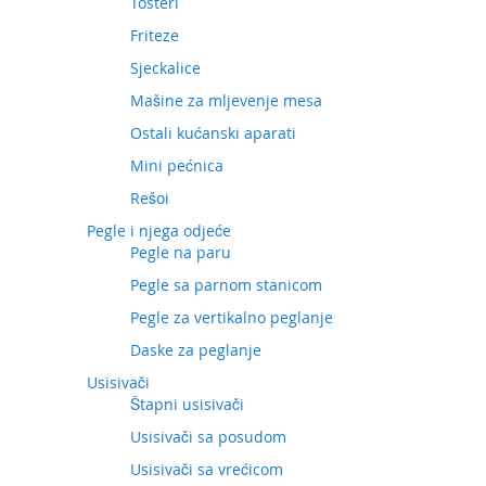
Tosteri
Friteze
Sjeckalice
Mašine za mljevenje mesa
Ostali kućanski aparati
Mini pećnica
Rešoi
Pegle i njega odjeće
Pegle na paru
Pegle sa parnom stanicom
Pegle za vertikalno peglanje
Daske za peglanje
Usisivači
Štapni usisivači
Usisivači sa posudom
Usisivači sa vrećicom