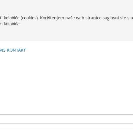
ti kolačiće (cookies). Korištenjem naše web stranice saglasni ste s
m kolačića.
VIS
KONTAKT