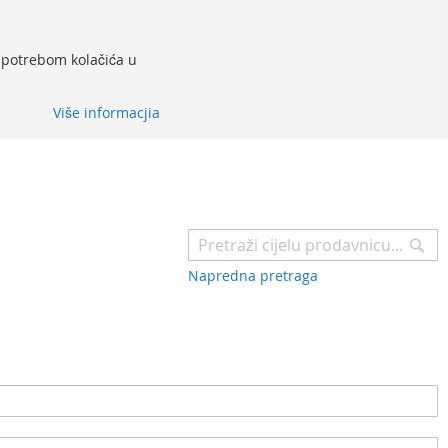
 upotrebom kolačića u
Više informacjia
Pr
Napredna pretraga