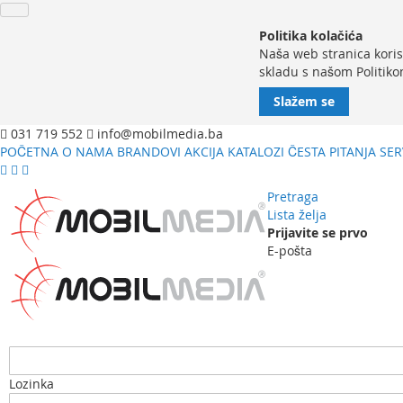
Politika kolačića
Naša web stranica koris
skladu s našom Politiko
Slažem se
031 719 552
info@mobilmedia.ba
POČETNA
O NAMA
BRANDOVI
AKCIJA
KATALOZI
ČESTA PITANJA
SER
Pretraga
Lista želja
Prijavite se prvo
E-pošta
Lozinka