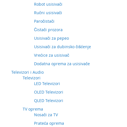
Robot usisivači
Ručni usisivači
Paročistači
Čistači prozora
Usisivači za pepeo
Usisivači za dubinsko čišćenje
Vrećice za usisivač
Dodatna oprema za usisivače
Televizori i Audio
Televizori
LED Televizori
OLED Televizori
QLED Televizori
TV oprema
Nosači za TV
Prateća oprema