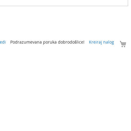
V
edi
Podrazumevana poruka dobrodošlice!
Kreiraj nalog