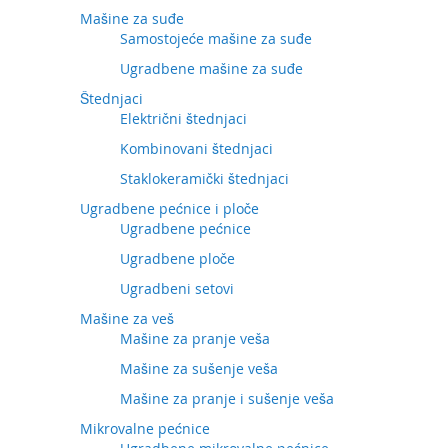
Mašine za suđe
Samostojeće mašine za suđe
Ugradbene mašine za suđe
Štednjaci
Električni štednjaci
Kombinovani štednjaci
Staklokeramički štednjaci
Ugradbene pećnice i ploče
Ugradbene pećnice
Ugradbene ploče
Ugradbeni setovi
Mašine za veš
Mašine za pranje veša
Mašine za sušenje veša
Mašine za pranje i sušenje veša
Mikrovalne pećnice