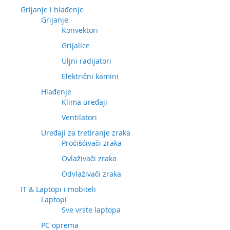
Grijanje i hlađenje
Grijanje
Konvektori
Grijalice
Uljni radijatori
Električni kamini
Hlađenje
Klima uređaji
Ventilatori
Uređaji za tretiranje zraka
Pročišćivači zraka
Ovlaživači zraka
Odvlaživači zraka
IT & Laptopi i mobiteli
Laptopi
Sve vrste laptopa
PC oprema