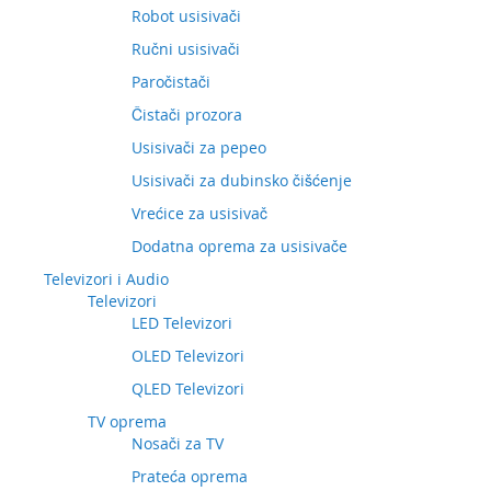
Robot usisivači
Ručni usisivači
Paročistači
Čistači prozora
Usisivači za pepeo
Usisivači za dubinsko čišćenje
Vrećice za usisivač
Dodatna oprema za usisivače
Televizori i Audio
Televizori
LED Televizori
OLED Televizori
QLED Televizori
TV oprema
Nosači za TV
Prateća oprema