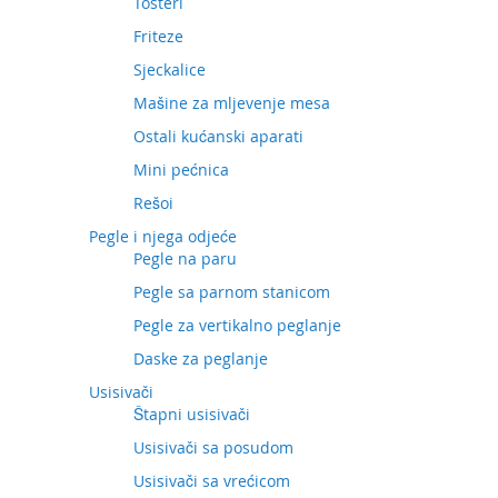
Tosteri
Friteze
Sjeckalice
Mašine za mljevenje mesa
Ostali kućanski aparati
Mini pećnica
Rešoi
Pegle i njega odjeće
Pegle na paru
Pegle sa parnom stanicom
Pegle za vertikalno peglanje
Daske za peglanje
Usisivači
Štapni usisivači
Usisivači sa posudom
Usisivači sa vrećicom