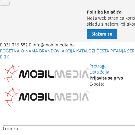
Politika kolačića
Naša web stranica koris
skladu s našom Politiko
Slažem se
031 719 552
info@mobilmedia.ba
POČETNA
O NAMA
BRANDOVI
AKCIJA
KATALOZI
ČESTA PITANJA
SER
Pretraga
Lista želja
Prijavite se prvo
E-pošta
Lozinka