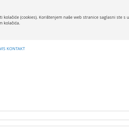
ti kolačiće (cookies). Korištenjem naše web stranice saglasni ste s
m kolačića.
VIS
KONTAKT