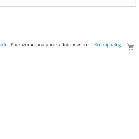
V
edi
Podrazumevana poruka dobrodošlice!
Kreiraj nalog