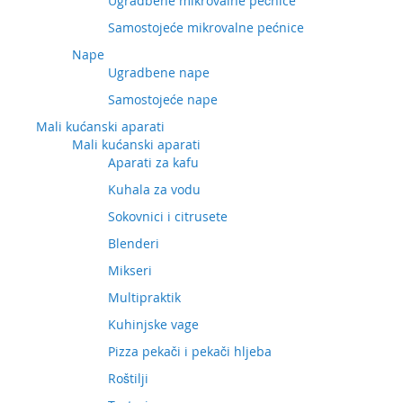
Ugradbene mikrovalne pećnice
Samostojeće mikrovalne pećnice
Nape
Ugradbene nape
Samostojeće nape
Mali kućanski aparati
Mali kućanski aparati
Aparati za kafu
Kuhala za vodu
Sokovnici i citrusete
Blenderi
Mikseri
Multipraktik
Kuhinjske vage
Pizza pekači i pekači hljeba
Roštilji