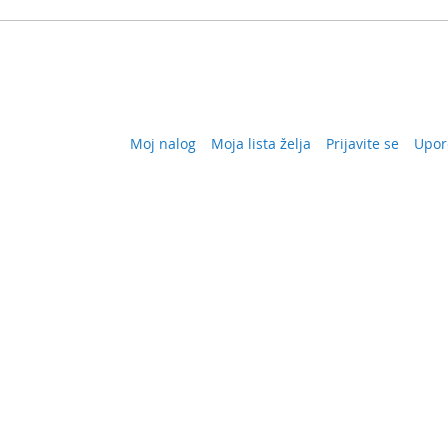
Moj nalog
Moja lista želja
Prijavite se
Upor