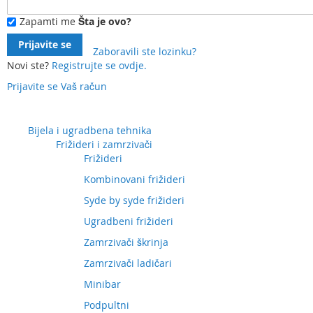
Zapamti me
Šta je ovo?
Prijavite se
Zaboravili ste lozinku?
Novi ste?
Registrujte se ovdje.
Prijavite se
Vaš račun
Preskočite
na
sadržaj
Bijela i ugradbena tehnika
Frižideri i zamrzivači
Frižideri
Kombinovani frižideri
Syde by syde frižideri
Ugradbeni frižideri
Zamrzivači škrinja
Zamrzivači ladičari
Minibar
Podpultni