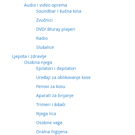
Audio i video oprema
Soundbar i kućna kina
Zvučnici
DVD/ Bluray playeri
Radio
Slušalice
Ljepota i zdravlje
Osobna njega
Epilatori i depilatori
Uređaji za oblikovanje kose
Fenovi za kosu
Aparati za brijanje
Trimeri i šišači
Njega lica
Osobne vage
Oralna higijena