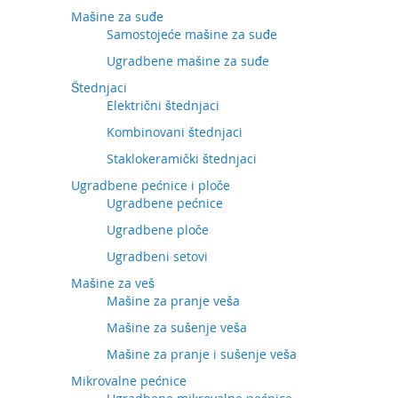
Mašine za suđe
Samostojeće mašine za suđe
Ugradbene mašine za suđe
Štednjaci
Električni štednjaci
Kombinovani štednjaci
Staklokeramički štednjaci
Ugradbene pećnice i ploče
Ugradbene pećnice
Ugradbene ploče
Ugradbeni setovi
Mašine za veš
Mašine za pranje veša
Mašine za sušenje veša
Mašine za pranje i sušenje veša
Mikrovalne pećnice