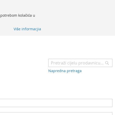
 upotrebom kolačića u
Više informacjia
Pr
Napredna pretraga