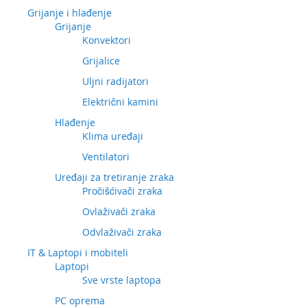
Grijanje i hlađenje
Grijanje
Konvektori
Grijalice
Uljni radijatori
Električni kamini
Hlađenje
Klima uređaji
Ventilatori
Uređaji za tretiranje zraka
Pročišćivači zraka
Ovlaživači zraka
Odvlaživači zraka
IT & Laptopi i mobiteli
Laptopi
Sve vrste laptopa
PC oprema