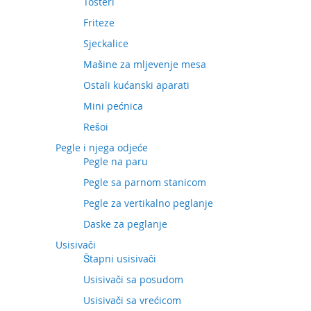
Tosteri
Friteze
Sjeckalice
Mašine za mljevenje mesa
Ostali kućanski aparati
Mini pećnica
Rešoi
Pegle i njega odjeće
Pegle na paru
Pegle sa parnom stanicom
Pegle za vertikalno peglanje
Daske za peglanje
Usisivači
Štapni usisivači
Usisivači sa posudom
Usisivači sa vrećicom