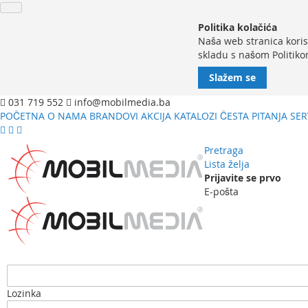
Politika kolačića
Naša web stranica koris
skladu s našom Politiko
Slažem se
031 719 552
info@mobilmedia.ba
POČETNA
O NAMA
BRANDOVI
AKCIJA
KATALOZI
ČESTA PITANJA
SER
Pretraga
Lista želja
Prijavite se prvo
E-pošta
Lozinka