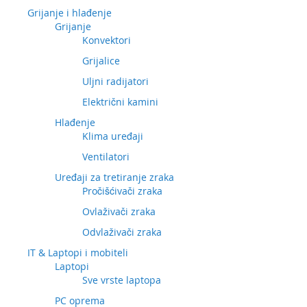
Grijanje i hlađenje
Grijanje
Konvektori
Grijalice
Uljni radijatori
Električni kamini
Hlađenje
Klima uređaji
Ventilatori
Uređaji za tretiranje zraka
Pročišćivači zraka
Ovlaživači zraka
Odvlaživači zraka
IT & Laptopi i mobiteli
Laptopi
Sve vrste laptopa
PC oprema