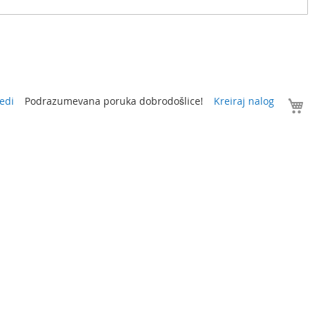
V
edi
Podrazumevana poruka dobrodošlice!
Kreiraj nalog