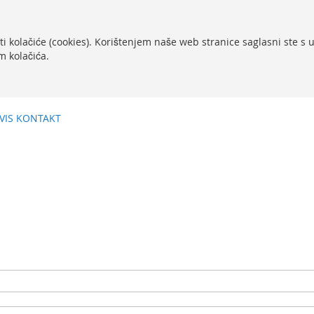
ti kolačiće (cookies). Korištenjem naše web stranice saglasni ste s
m kolačića.
VIS
KONTAKT