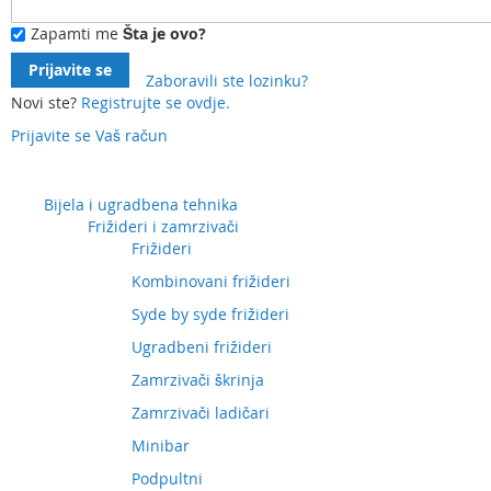
Zapamti me
Šta je ovo?
Prijavite se
Zaboravili ste lozinku?
Novi ste?
Registrujte se ovdje.
Prijavite se
Vaš račun
Preskočite
na
sadržaj
Bijela i ugradbena tehnika
Frižideri i zamrzivači
Frižideri
Kombinovani frižideri
Syde by syde frižideri
Ugradbeni frižideri
Zamrzivači škrinja
Zamrzivači ladičari
Minibar
Podpultni