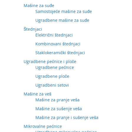
Mašine za suđe
Samostojeće mašine za suđe
Ugradbene mašine za suđe
Štednjaci
Električni štednjaci
Kombinovani štednjaci
Staklokeramički štednjaci
Ugradbene pećnice i ploče
Ugradbene pećnice
Ugradbene ploče
Ugradbeni setovi
Mašine za veš
Mašine za pranje veša
Mašine za sušenje veša
Mašine za pranje i sušenje veša
Mikrovalne pećnice