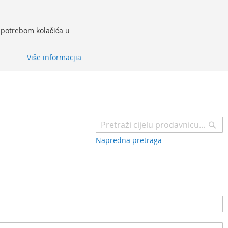
 upotrebom kolačića u
Više informacjia
Pr
Napredna pretraga