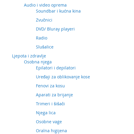
Audio i video oprema
Soundbar i kućna kina
Zvučnici
DVD/ Bluray playeri
Radio
Slušalice
Ljepota i zdravlje
Osobna njega
Epilatori i depilatori
Uređaji za oblikovanje kose
Fenovi za kosu
Aparati za brijanje
Trimeri i šišači
Njega lica
Osobne vage
Oralna higijena