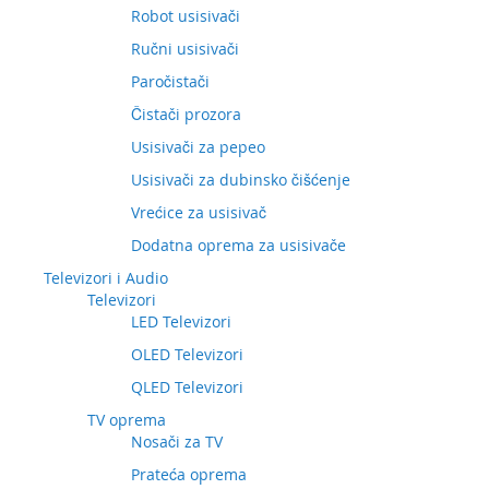
Robot usisivači
Ručni usisivači
Paročistači
Čistači prozora
Usisivači za pepeo
Usisivači za dubinsko čišćenje
Vrećice za usisivač
Dodatna oprema za usisivače
Televizori i Audio
Televizori
LED Televizori
OLED Televizori
QLED Televizori
TV oprema
Nosači za TV
Prateća oprema