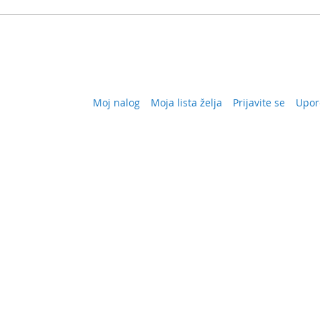
Moj nalog
Moja lista želja
Prijavite se
Upor