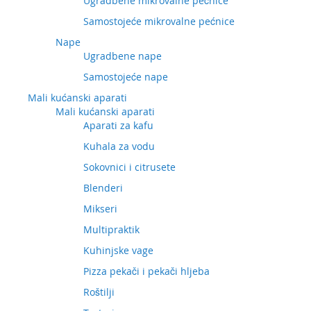
Ugradbene mikrovalne pećnice
Samostojeće mikrovalne pećnice
Nape
Ugradbene nape
Samostojeće nape
Mali kućanski aparati
Mali kućanski aparati
Aparati za kafu
Kuhala za vodu
Sokovnici i citrusete
Blenderi
Mikseri
Multipraktik
Kuhinjske vage
Pizza pekači i pekači hljeba
Roštilji