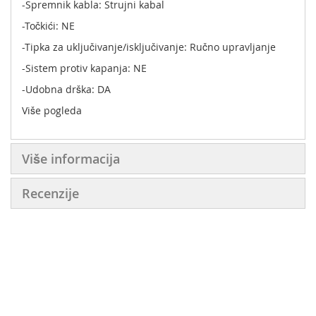
-Spremnik kabla: Strujni kabal
-Točkići: NE
-Tipka za uključivanje/isključivanje: Ručno upravljanje
-Sistem protiv kapanja: NE
-Udobna drška: DA
-Automatsko isključivanje: Ne
Više pogleda
-Vrsta utikača: EUR
Više informacija
Recenzije