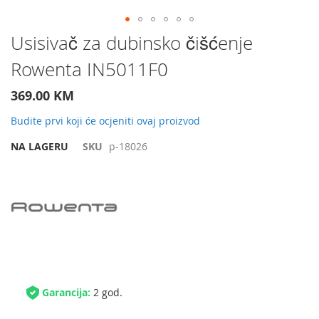
Preskočite
Usisivač za dubinsko čišćenje
na
Rowenta IN5011F0
početak
galerije
slika
369.00 KM
Budite prvi koji će ocjeniti ovaj proizvod
NA LAGERU
SKU
p-18026
Garancija:
2 god.