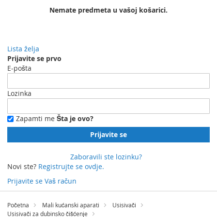
Nemate predmeta u vašoj košarici.
Lista želja
Prijavite se prvo
E-pošta
Lozinka
Zapamti me
Šta je ovo?
Prijavite se
Zaboravili ste lozinku?
Novi ste?
Registrujte se ovdje.
Prijavite se
Vaš račun
Preskočite
na
Početna
Mali kućanski aparati
Usisivači
sadržaj
Usisivači za dubinsko čišćenje