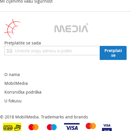
Mi cijenimo vašu sigurnost
Pretplatite se sada
Prijavite
Pretplati
se
se
za
naš
newsletter:
O nama
MobilMedia
Korisnička podrška
U fokusu
© 2018 MobilMedia. Trademarks and brands