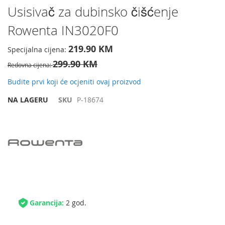
Preskočite
Usisivač za dubinsko čišćenje
na
Rowenta IN3020F0
početak
galerije
slika
219.90 KM
Specijalna cijena
299.90 KM
Redovna cijena
Budite prvi koji će ocjeniti ovaj proizvod
NA LAGERU
SKU
P-18674
Garancija:
2 god.