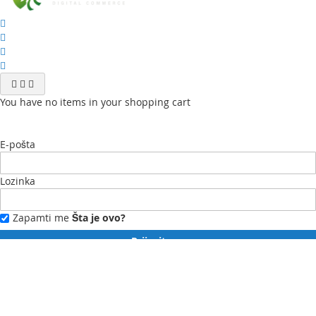
You have no items in your shopping cart
E-pošta
Lozinka
Zapamti me
Šta je ovo?
Prijavite se
Zaboravili ste lozinku?
Novi ste?
Registrujte se ovdje.
Moj profil