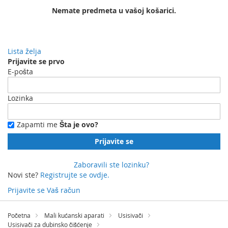
Nemate predmeta u vašoj košarici.
Lista želja
Prijavite se prvo
E-pošta
Lozinka
Zapamti me
Šta je ovo?
Prijavite se
Zaboravili ste lozinku?
Novi ste?
Registrujte se ovdje.
Prijavite se
Vaš račun
Preskočite
na
Početna
Mali kućanski aparati
Usisivači
sadržaj
Usisivači za dubinsko čišćenje