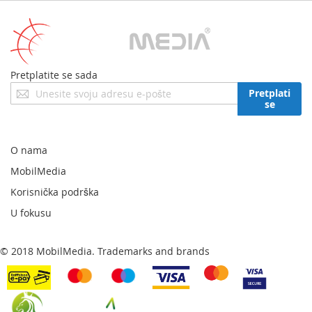
Pretplatite se sada
Prijavite
Pretplati
se
se
za
naš
newsletter:
O nama
MobilMedia
Korisnička podrška
U fokusu
© 2018 MobilMedia. Trademarks and brands