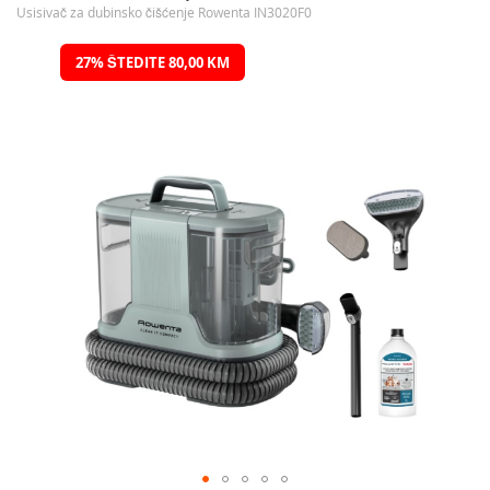
Usisivač za dubinsko čišćenje Rowenta IN3020F0
Preskočite
27% ŠTEDITE 80,00 KM
na
kraj
galerije
slika