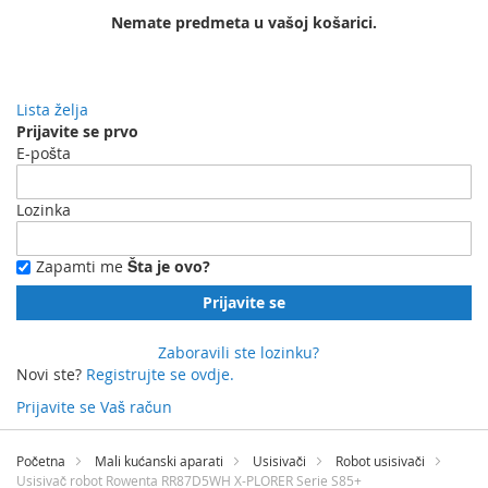
Nemate predmeta u vašoj košarici.
Lista želja
Prijavite se prvo
E-pošta
Lozinka
Zapamti me
Šta je ovo?
Prijavite se
Zaboravili ste lozinku?
Novi ste?
Registrujte se ovdje.
Prijavite se
Vaš račun
Preskočite
na
Početna
Mali kućanski aparati
Usisivači
Robot usisivači
sadržaj
Usisivač robot Rowenta RR87D5WH X-PLORER Serie S85+