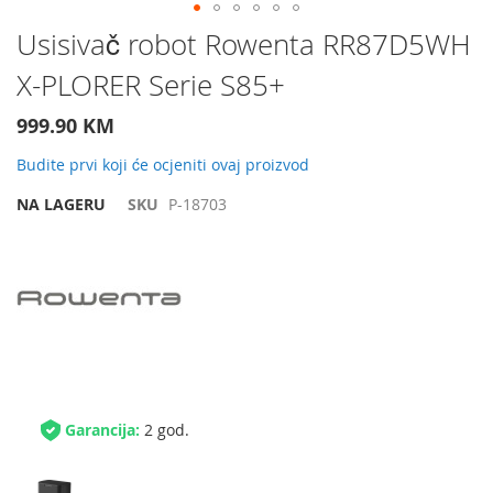
Preskočite
Usisivač robot Rowenta RR87D5WH
na
X-PLORER Serie S85+
početak
galerije
slika
999.90 KM
Budite prvi koji će ocjeniti ovaj proizvod
NA LAGERU
SKU
P-18703
Garancija:
2 god.