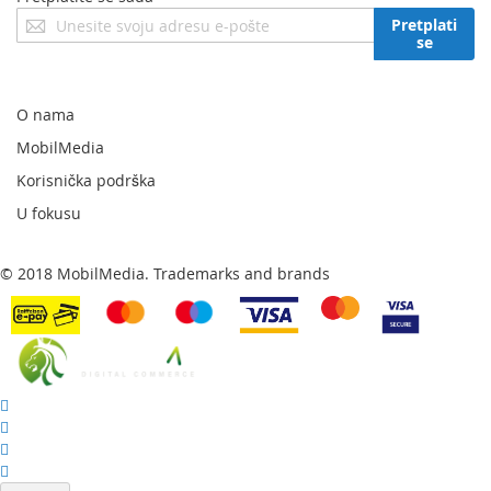
Prijavite
Pretplati
se
se
za
naš
newsletter:
O nama
MobilMedia
Korisnička podrška
U fokusu
© 2018 MobilMedia. Trademarks and brands