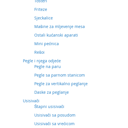
Tosteri
Friteze
Sjeckalice
Mašine za mljevenje mesa
Ostali kućanski aparati
Mini pećnica
Rešoi
Pegle i njega odjeće
Pegle na paru
Pegle sa parnom stanicom
Pegle za vertikalno peglanje
Daske za peglanje
Usisivači
Štapni usisivači
Usisivači sa posudom
Usisivači sa vrećicom