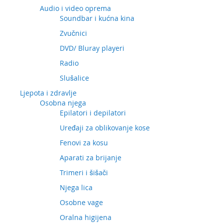
Audio i video oprema
Soundbar i kućna kina
Zvučnici
DVD/ Bluray playeri
Radio
Slušalice
Ljepota i zdravlje
Osobna njega
Epilatori i depilatori
Uređaji za oblikovanje kose
Fenovi za kosu
Aparati za brijanje
Trimeri i šišači
Njega lica
Osobne vage
Oralna higijena