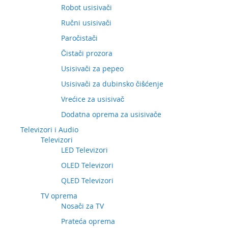
Robot usisivači
Ručni usisivači
Paročistači
Čistači prozora
Usisivači za pepeo
Usisivači za dubinsko čišćenje
Vrećice za usisivač
Dodatna oprema za usisivače
Televizori i Audio
Televizori
LED Televizori
OLED Televizori
QLED Televizori
TV oprema
Nosači za TV
Prateća oprema