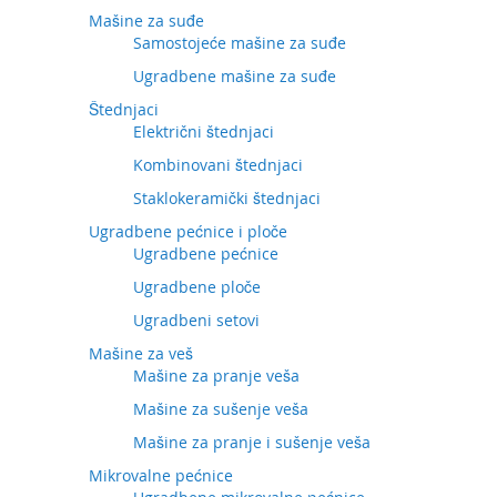
Mašine za suđe
Samostojeće mašine za suđe
Ugradbene mašine za suđe
Štednjaci
Električni štednjaci
Kombinovani štednjaci
Staklokeramički štednjaci
Ugradbene pećnice i ploče
Ugradbene pećnice
Ugradbene ploče
Ugradbeni setovi
Mašine za veš
Mašine za pranje veša
Mašine za sušenje veša
Mašine za pranje i sušenje veša
Mikrovalne pećnice