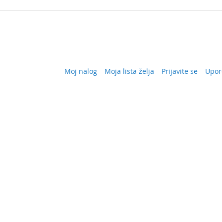
Moj nalog
Moja lista želja
Prijavite se
Upor