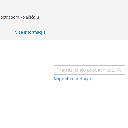
 upotrebom kolačića u
Više informacjia
Pr
Napredna pretraga