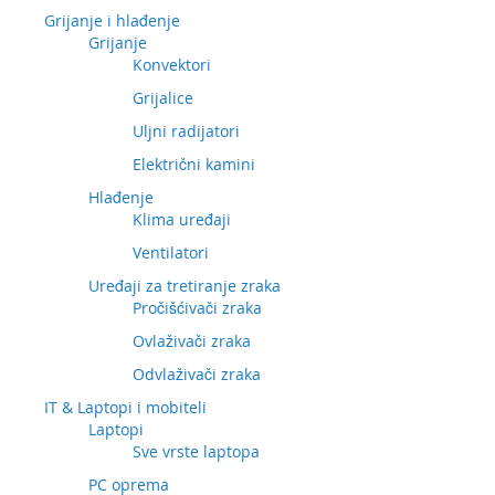
Grijanje i hlađenje
Grijanje
Konvektori
Grijalice
Uljni radijatori
Električni kamini
Hlađenje
Klima uređaji
Ventilatori
Uređaji za tretiranje zraka
Pročišćivači zraka
Ovlaživači zraka
Odvlaživači zraka
IT & Laptopi i mobiteli
Laptopi
Sve vrste laptopa
PC oprema