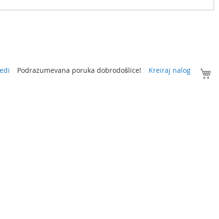
V
edi
Podrazumevana poruka dobrodošlice!
Kreiraj nalog