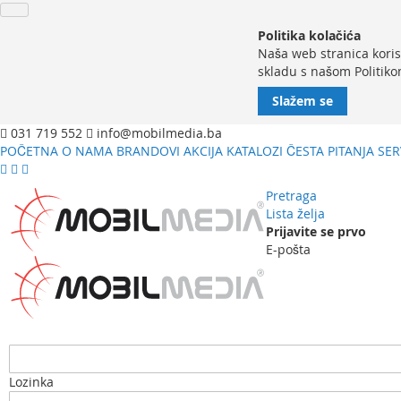
Politika kolačića
Naša web stranica koris
skladu s našom Politiko
Slažem se
031 719 552
info@mobilmedia.ba
POČETNA
O NAMA
BRANDOVI
AKCIJA
KATALOZI
ČESTA PITANJA
SER
Pretraga
Lista želja
Prijavite se prvo
E-pošta
Lozinka