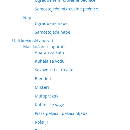
Ugradbene mikrovalne pećnice
Samostojeće mikrovalne pećnice
Nape
Ugradbene nape
Samostojeće nape
Mali kućanski aparati
Mali kućanski aparati
Aparati za kafu
Kuhala za vodu
Sokovnici i citrusete
Blenderi
Mikseri
Multipraktik
Kuhinjske vage
Pizza pekači i pekači hljeba
Roštilji