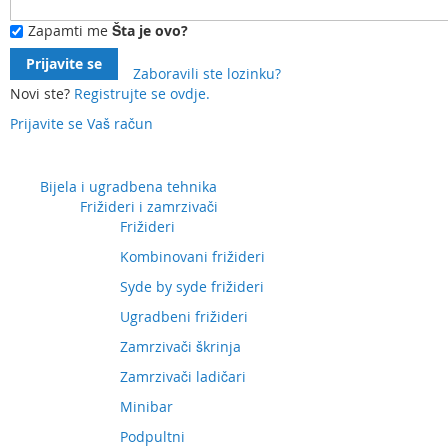
Zapamti me
Šta je ovo?
Prijavite se
Zaboravili ste lozinku?
Novi ste?
Registrujte se ovdje.
Prijavite se
Vaš račun
Preskočite
na
sadržaj
Bijela i ugradbena tehnika
Frižideri i zamrzivači
Frižideri
Kombinovani frižideri
Syde by syde frižideri
Ugradbeni frižideri
Zamrzivači škrinja
Zamrzivači ladičari
Minibar
Podpultni