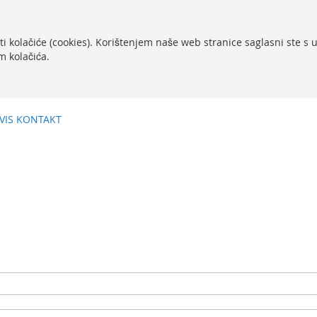
ti kolačiće (cookies). Korištenjem naše web stranice saglasni ste s
m kolačića.
VIS
KONTAKT