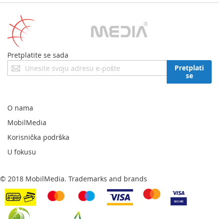
Pretplatite se sada
Prijavite
Pretplati
se
se
za
naš
newsletter:
O nama
MobilMedia
Korisnička podrška
U fokusu
© 2018 MobilMedia. Trademarks and brands