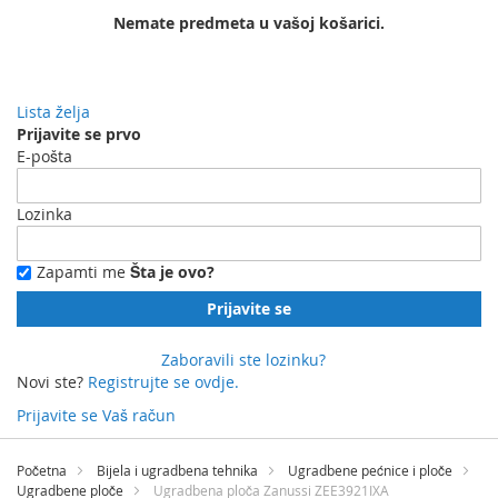
Nemate predmeta u vašoj košarici.
Lista želja
Prijavite se prvo
E-pošta
Lozinka
Zapamti me
Šta je ovo?
Prijavite se
Zaboravili ste lozinku?
Novi ste?
Registrujte se ovdje.
Prijavite se
Vaš račun
Preskočite
na
Početna
Bijela i ugradbena tehnika
Ugradbene pećnice i ploče
sadržaj
Ugradbene ploče
Ugradbena ploča Zanussi ZEE3921IXA