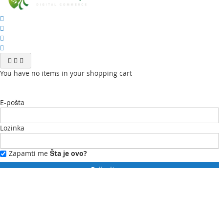
You have no items in your shopping cart
E-pošta
Lozinka
Zapamti me
Šta je ovo?
Prijavite se
Zaboravili ste lozinku?
Novi ste?
Registrujte se ovdje.
Moj profil