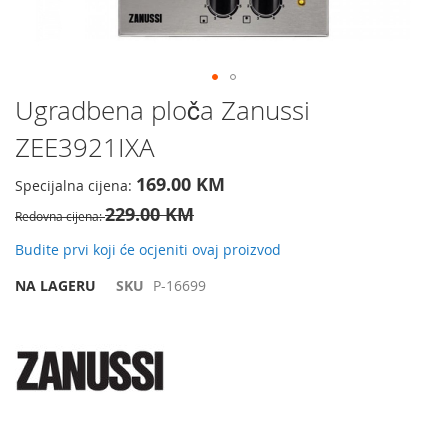
Preskočite
Ugradbena ploča Zanussi
na
ZEE3921IXA
početak
galerije
slika
169.00 KM
Specijalna cijena
229.00 KM
Redovna cijena
Budite prvi koji će ocjeniti ovaj proizvod
NA LAGERU
SKU
P-16699