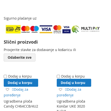
Sigurno plaćanje uz
Slični proizvodi
Provjerite stavke za dodavanje u košaricu ili
Odaberite sve
Dodaj u korpu
Dodaj u korpu
Dodaj u korpu
Dodaj u korpu
Dodaj
Dodaj
Dodaj za
Dodaj za
na
na
poređenje
poređenje
listu
listu
Ugradbena ploča
Ugradbena ploča
želja
želja
Candy CH64CCB/4U2
Končar UKE 3020