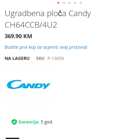
Preskočite
Ugradbena ploča Candy
na
CH64CCB/4U2
početak
galerije
slika
369.90 KM
Budite prvi koji će ocjeniti ovaj proizvod
NA LAGERU
SKU
P-13656
Garancija:
5 god.