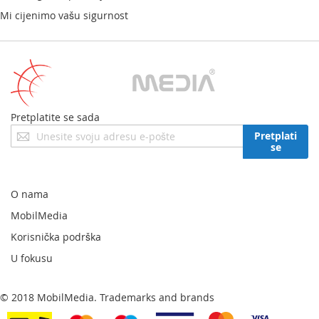
Mi cijenimo vašu sigurnost
Pretplatite se sada
Prijavite
Pretplati
se
se
za
naš
newsletter:
O nama
MobilMedia
Korisnička podrška
U fokusu
© 2018 MobilMedia. Trademarks and brands