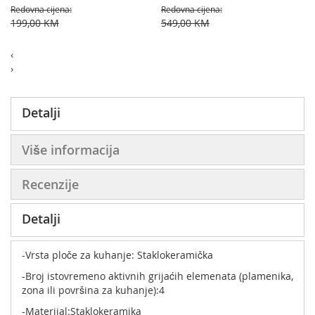
Redovna cijena
Redovna cijena
199,00 KM
549,00 KM
‹
›
Detalji
Više informacija
Recenzije
Detalji
-Vrsta ploče za kuhanje: Staklokeramička
-Broj istovremeno aktivnih grijaćih elemenata (plamenika,
zona ili površina za kuhanje):4
-Materijal:Staklokeramika