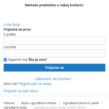
Nemate predmeta u vašoj košarici.
Lista želja
Prijavite se prvo
E-pošta
Lozinka
Zapamti me
Šta je ovo?
Prijavite se
Zaboravili ste lozinku?
Novi ste?
Registrujte se ovdje.
Prijavite se
Vaš račun
Preskočite
na
Početna
Bijela i ugradbena tehnika
Ugradbene pećnice i ploče
sadržaj
Ugradbene ploče
Ugradbena ploča Candy CH64CCB/4U2