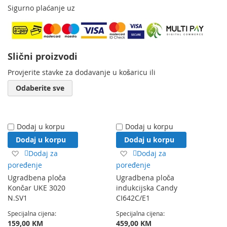
Sigurno plaćanje uz
Slični proizvodi
Provjerite stavke za dodavanje u košaricu ili
Odaberite sve
Dodaj u korpu
Dodaj u korpu
Dodaj u korpu
Dodaj u korpu
Dodaj
Dodaj
Dodaj za
Dodaj za
na
na
poređenje
poređenje
listu
listu
Ugradbena ploča
Ugradbena ploča
želja
želja
Končar UKE 3020
indukcijska Candy
N.SV1
CI642C/E1
Specijalna cijena
Specijalna cijena
159,00 KM
459,00 KM