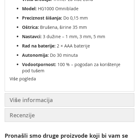
Model:
HG1000 Omniblade
Preciznost šišanja:
Do 0,15 mm
Oštrica:
Brušena, širine 35 mm
Nastavci:
3 dužine – 1 mm, 3 mm, 5 mm
Rad na baterije:
2 × AAA baterije
Autonomija:
Do 30 minuta
Vodootpornost:
100 % – pogodan za korištenje
pod tušem
Više pogleda
Glava:
Odvojiva za lako čišćenje
Uključivanje:
Rotacioni prekidač u bazi
Više informacija
Recenzije
Pronašli smo druge proizvode koji bi vam se