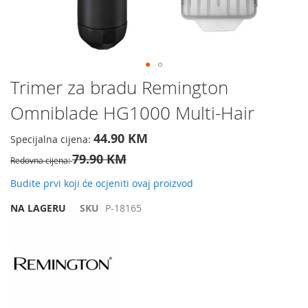
Preskočite
Trimer za bradu Remington
na
Omniblade HG1000 Multi-Hair
početak
galerije
slika
44.90 KM
Specijalna cijena
79.90 KM
Redovna cijena
Budite prvi koji će ocjeniti ovaj proizvod
NA LAGERU
SKU
P-18165