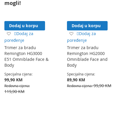
mogli!
Dodaj u korpu
Dodaj u korpu
Dodaj
Dodaj
Dodaj za
Dodaj za
na
na
poređenje
poređenje
listu
listu
Trimer za bradu
Trimer za bradu
želja
želja
Remington HG3000
Remington HG2000
E51 Omniblade Face &
Omniblade Face and
Body
Body
Specijalna cijena
Specijalna cijena
99,90 KM
89,90 KM
99,90 KM
Redovna cijena
Redovna cijena
119,90 KM