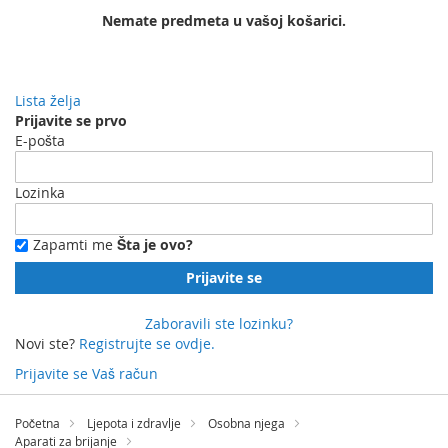
Nemate predmeta u vašoj košarici.
Lista želja
Prijavite se prvo
E-pošta
Lozinka
Zapamti me
Šta je ovo?
Prijavite se
Zaboravili ste lozinku?
Novi ste?
Registrujte se ovdje.
Prijavite se
Vaš račun
Preskočite
na
Početna
Ljepota i zdravlje
Osobna njega
sadržaj
Aparati za brijanje