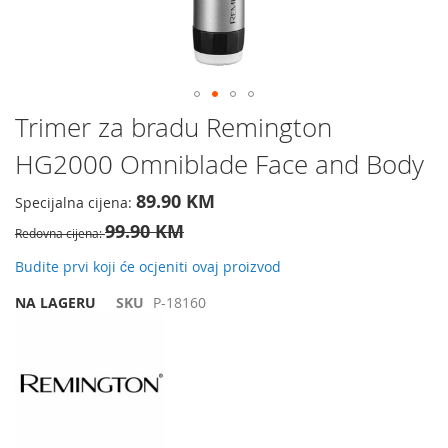
Preskočite
Trimer za bradu Remington
na
HG2000 Omniblade Face and Body
početak
galerije
slika
89.90 KM
Specijalna cijena
99.90 KM
Redovna cijena
Budite prvi koji će ocjeniti ovaj proizvod
NA LAGERU
SKU
P-18160