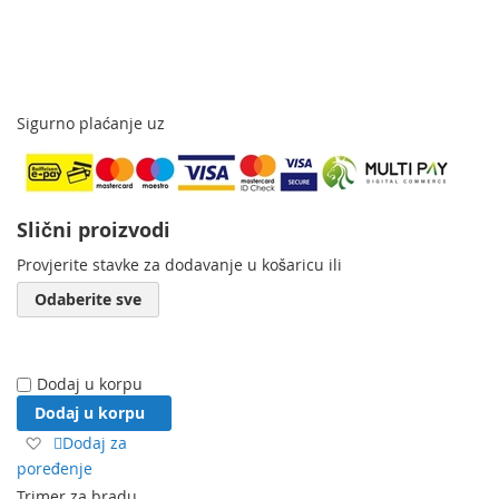
Sigurno plaćanje uz
Slični proizvodi
Provjerite stavke za dodavanje u košaricu ili
Odaberite sve
Dodaj u korpu
Dodaj u korpu
Dodaj
Dodaj za
na
poređenje
listu
Trimer za bradu