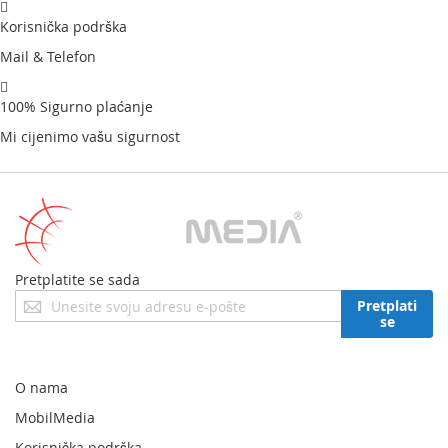
Korisnička podrška
Mail & Telefon
100% Sigurno plaćanje
Mi cijenimo vašu sigurnost
Pretplatite se sada
Prijavite
Pretplati
se
se
za
naš
newsletter:
O nama
MobilMedia
Korisnička podrška