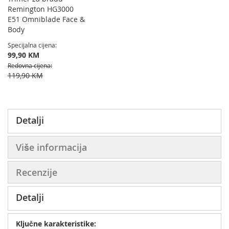
želja
Remington HG3000
E51 Omniblade Face &
Body
Specijalna cijena
99,90 KM
Redovna cijena
119,90 KM
Detalji
Više informacija
Recenzije
Detalji
Ključne karakteristike: