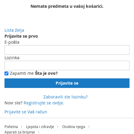
Nemate predmeta u vašoj košarici.
Lista želja
Prijavite se prvo
E-pošta
Lozinka
Zapamti me
Šta je ovo?
Prijavite se
Zaboravili ste lozinku?
Novi ste?
Registrujte se ovdje.
Prijavite se
Vaš račun
Preskočite
na
Početna
Ljepota i zdravlje
Osobna njega
sadržaj
Aparati za brijanje