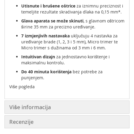
Utisnute i brušene oštrice
za iznimnu preciznost i
temeljite rezultate skraćivanja dlaka na 0,15 mm*.
Glava aparata se može skinuti
, s glavnom oštricom
širine 35 mm za precizno uređivanje.
7 izmjenjivih nastavaka
uključuju 4 nastavka za
uređivanje brade (1, 2, 3 i 5 mm), Micro trimer te
Micro trimer s dužinama od 3 mm i 6 mm.
Intuitivan dizajn
za jednostavno korištenje i
maksimalnu kontrolu.
Do 40 minuta korištenja
bez potrebe za
punjenjem.
Više pogleda
USB kabel za napajanje
i
žuti LED indikator
za
stanje baterije.
100% vodootporan
za jednostavno čišćenje i
Više informacija
uporabu pod tušem.
Putna torbica
za praktično pohranjivanje i nošenje
Recenzije
aparata.
Okretanje baze za uključivanje / isključivanje
radi