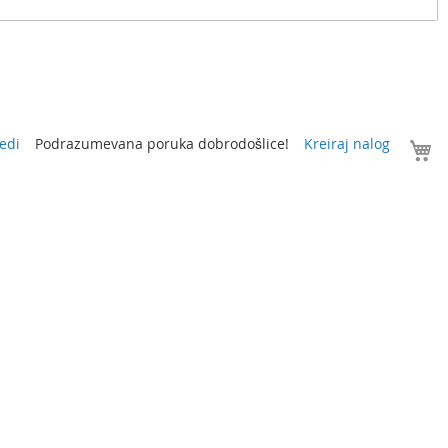
V
edi
Podrazumevana poruka dobrodošlice!
Kreiraj nalog