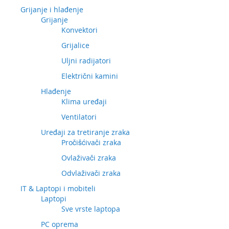
Grijanje i hlađenje
Grijanje
Konvektori
Grijalice
Uljni radijatori
Električni kamini
Hlađenje
Klima uređaji
Ventilatori
Uređaji za tretiranje zraka
Pročišćivači zraka
Ovlaživači zraka
Odvlaživači zraka
IT & Laptopi i mobiteli
Laptopi
Sve vrste laptopa
PC oprema