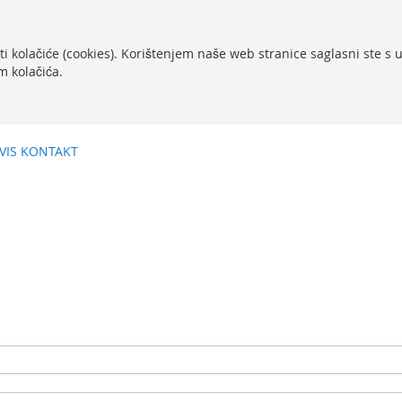
ti kolačiće (cookies). Korištenjem naše web stranice saglasni ste s
m kolačića.
VIS
KONTAKT