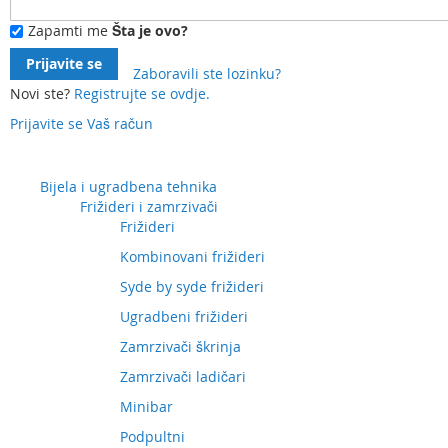
Zapamti me
Šta je ovo?
Prijavite se
Zaboravili ste lozinku?
Novi ste?
Registrujte se ovdje.
Prijavite se
Vaš račun
Preskočite
na
sadržaj
Bijela i ugradbena tehnika
Frižideri i zamrzivači
Frižideri
Kombinovani frižideri
Syde by syde frižideri
Ugradbeni frižideri
Zamrzivači škrinja
Zamrzivači ladičari
Minibar
Podpultni