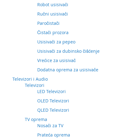
Robot usisivači
Ručni usisivači
Paročistači
Čistači prozora
Usisivači za pepeo
Usisivači za dubinsko čišćenje
Vrećice za usisivač
Dodatna oprema za usisivače
Televizori i Audio
Televizori
LED Televizori
OLED Televizori
QLED Televizori
TV oprema
Nosači za TV
Prateća oprema