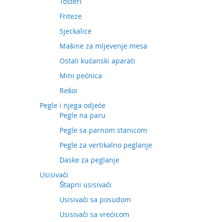
Tosteri
Friteze
Sjeckalice
Mašine za mljevenje mesa
Ostali kućanski aparati
Mini pećnica
Rešoi
Pegle i njega odjeće
Pegle na paru
Pegle sa parnom stanicom
Pegle za vertikalno peglanje
Daske za peglanje
Usisivači
Štapni usisivači
Usisivači sa posudom
Usisivači sa vrećicom