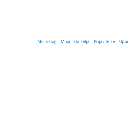
Moj nalog
Moja lista želja
Prijavite se
Upor