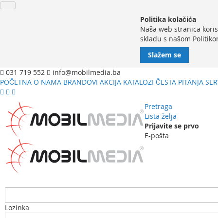
Politika kolačića
Naša web stranica koris
skladu s našom Politiko
Slažem se
031 719 552
info@mobilmedia.ba
POČETNA
O NAMA
BRANDOVI
AKCIJA
KATALOZI
ČESTA PITANJA
SER
Pretraga
Lista želja
Prijavite se prvo
E-pošta
Lozinka