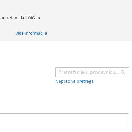
 upotrebom kolačića u
Više informacjia
Pr
Napredna pretraga