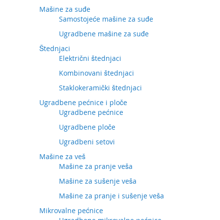
Mašine za suđe
Samostojeće mašine za suđe
Ugradbene mašine za suđe
Štednjaci
Električni štednjaci
Kombinovani štednjaci
Staklokeramički štednjaci
Ugradbene pećnice i ploče
Ugradbene pećnice
Ugradbene ploče
Ugradbeni setovi
Mašine za veš
Mašine za pranje veša
Mašine za sušenje veša
Mašine za pranje i sušenje veša
Mikrovalne pećnice