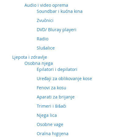
Audio i video oprema
Soundbar i kućna kina
Zvučnici
DVD/ Bluray playeri
Radio
Slušalice
Ljepota i zdravlje
Osobna njega
Epilatori i depilatori
Uređaji za oblikovanje kose
Fenovi za kosu
Aparati za brijanje
Trimeri i šišači
Njega lica
Osobne vage
Oralna higijena