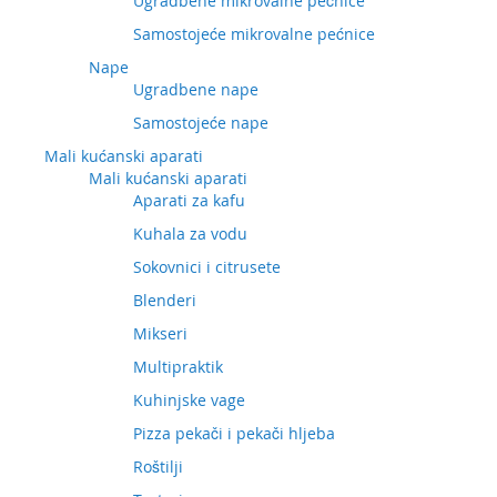
Ugradbene mikrovalne pećnice
Samostojeće mikrovalne pećnice
Nape
Ugradbene nape
Samostojeće nape
Mali kućanski aparati
Mali kućanski aparati
Aparati za kafu
Kuhala za vodu
Sokovnici i citrusete
Blenderi
Mikseri
Multipraktik
Kuhinjske vage
Pizza pekači i pekači hljeba
Roštilji