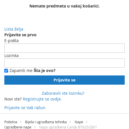
Nemate predmeta u vašoj košarici.
Lista želja
Prijavite se prvo
E-pošta
Lozinka
Zapamti me
Šta je ovo?
Prijavite se
Zaboravili ste lozinku?
Novi ste?
Registrujte se ovdje.
Prijavite se
Vaš račun
Preskočite
na
Početna
Bijela i ugradbena tehnika
Nape
sadržaj
Ugradbene nape
Napa ugradbena Candy BT625/2B/1