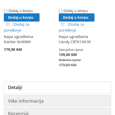
Dodaj u korpu
Dodaj u korpu
Dodaj u korpu
Dodaj u korpu
Dodaj
Dodaj
Dodaj za
Dodaj za
na
na
poređenje
poređenje
listu
listu
Napa ugradbena
Napa ugradbena
želja
želja
Končar NU60MI
Candy CBT6130/3X
179,90 KM
Specijalna cijena
139,00 KM
Redovna cijena
179,00 KM
Detalji
Više informacija
Recenzije