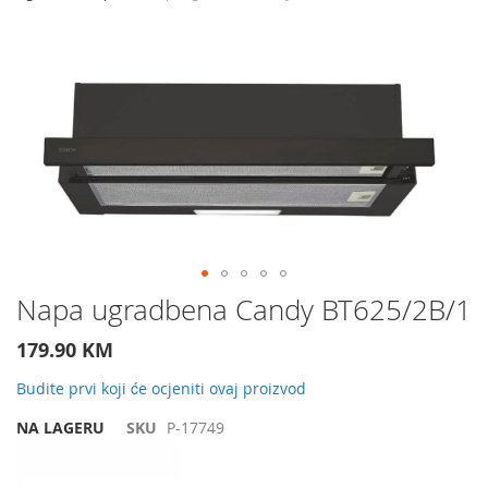
Preskočite
na
kraj
galerije
slika
Preskočite
Napa ugradbena Candy BT625/2B/1
na
početak
179.90 KM
galerije
slika
Budite prvi koji će ocjeniti ovaj proizvod
NA LAGERU
SKU
P-17749