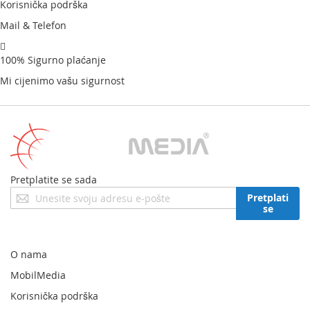
Korisnička podrška
Mail & Telefon
100% Sigurno plaćanje
Mi cijenimo vašu sigurnost
Pretplatite se sada
Prijavite
Pretplati
se
se
za
naš
newsletter:
O nama
MobilMedia
Korisnička podrška