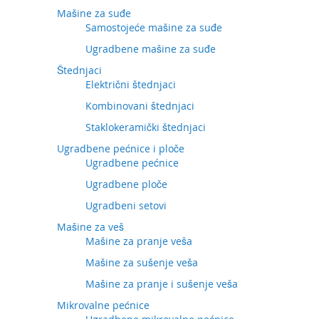
Mašine za suđe
Samostojeće mašine za suđe
Ugradbene mašine za suđe
Štednjaci
Električni štednjaci
Kombinovani štednjaci
Staklokeramički štednjaci
Ugradbene pećnice i ploče
Ugradbene pećnice
Ugradbene ploče
Ugradbeni setovi
Mašine za veš
Mašine za pranje veša
Mašine za sušenje veša
Mašine za pranje i sušenje veša
Mikrovalne pećnice