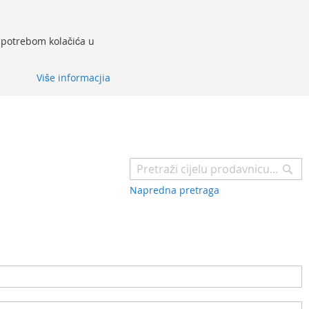
 upotrebom kolačića u
Više informacjia
Pr
Napredna pretraga