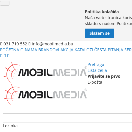
Politika kolačića
Naša web stranica koris
skladu s našom Politiko
Slažem se
031 719 552
info@mobilmedia.ba
POČETNA
O NAMA
BRANDOVI
AKCIJA
KATALOZI
ČESTA PITANJA
SER
Pretraga
Lista želja
Prijavite se prvo
E-pošta
Lozinka