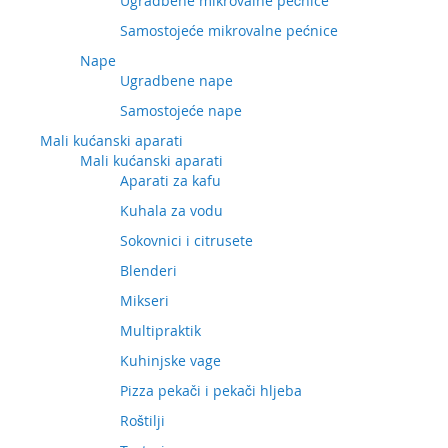
Ugradbene mikrovalne pećnice
Samostojeće mikrovalne pećnice
Nape
Ugradbene nape
Samostojeće nape
Mali kućanski aparati
Mali kućanski aparati
Aparati za kafu
Kuhala za vodu
Sokovnici i citrusete
Blenderi
Mikseri
Multipraktik
Kuhinjske vage
Pizza pekači i pekači hljeba
Roštilji