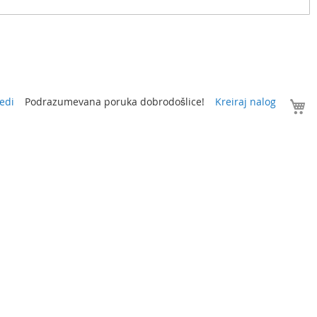
V
edi
Podrazumevana poruka dobrodošlice!
Kreiraj nalog