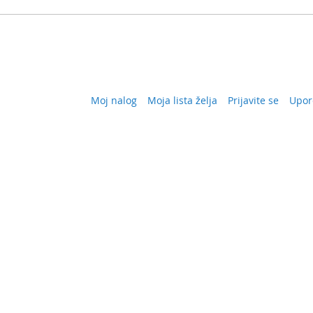
Moj nalog
Moja lista želja
Prijavite se
Upor