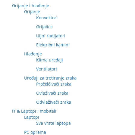
Grijanje i hlađenje
Grijanje
Konvektori
Grijalice
Uljni radijatori
Električni kamini
Hlađenje
Klima uređaji
Ventilatori
Uređaji za tretiranje zraka
Pročišćivači zraka
Ovlaživači zraka
Odvlaživači zraka
IT & Laptopi i mobiteli
Laptopi
Sve vrste laptopa
PC oprema