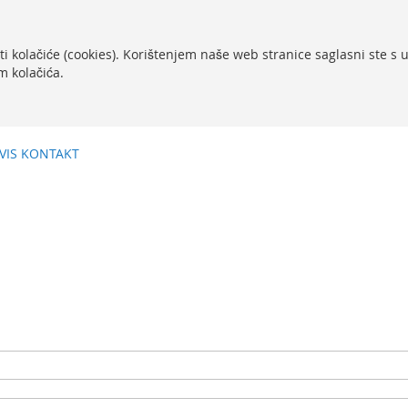
ti kolačiće (cookies). Korištenjem naše web stranice saglasni ste s
m kolačića.
VIS
KONTAKT