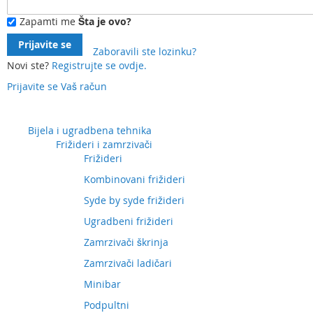
Zapamti me
Šta je ovo?
Prijavite se
Zaboravili ste lozinku?
Novi ste?
Registrujte se ovdje.
Prijavite se
Vaš račun
Preskočite
na
sadržaj
Bijela i ugradbena tehnika
Frižideri i zamrzivači
Frižideri
Kombinovani frižideri
Syde by syde frižideri
Ugradbeni frižideri
Zamrzivači škrinja
Zamrzivači ladičari
Minibar
Podpultni