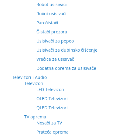
Robot usisivači
Ručni usisivači
Paročistači
Čistači prozora
Usisivači za pepeo
Usisivači za dubinsko čišćenje
Vrećice za usisivač
Dodatna oprema za usisivače
Televizori i Audio
Televizori
LED Televizori
OLED Televizori
QLED Televizori
TV oprema
Nosači za TV
Prateća oprema