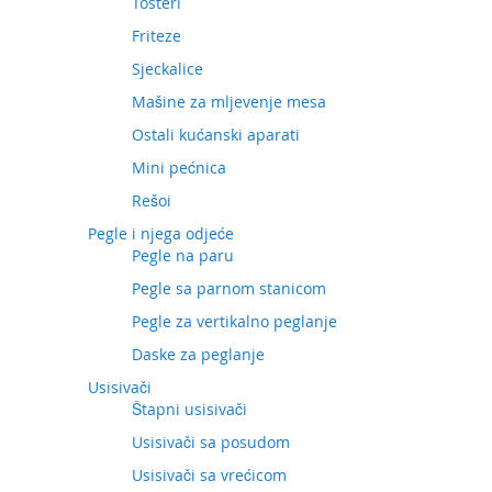
Tosteri
Friteze
Sjeckalice
Mašine za mljevenje mesa
Ostali kućanski aparati
Mini pećnica
Rešoi
Pegle i njega odjeće
Pegle na paru
Pegle sa parnom stanicom
Pegle za vertikalno peglanje
Daske za peglanje
Usisivači
Štapni usisivači
Usisivači sa posudom
Usisivači sa vrećicom