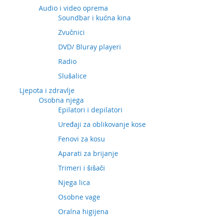
Audio i video oprema
Soundbar i kućna kina
Zvučnici
DVD/ Bluray playeri
Radio
Slušalice
Ljepota i zdravlje
Osobna njega
Epilatori i depilatori
Uređaji za oblikovanje kose
Fenovi za kosu
Aparati za brijanje
Trimeri i šišači
Njega lica
Osobne vage
Oralna higijena