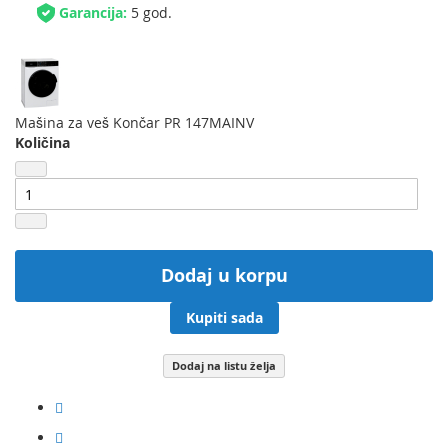
Garancija:
5 god.
Mašina za veš Končar PR 147MAINV
Količina
Dodaj u korpu
Kupiti sada
Dodaj na listu želja