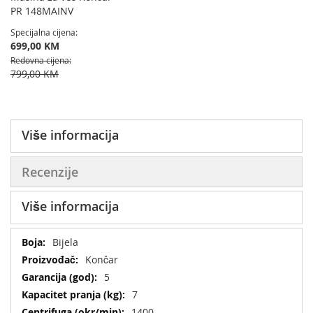
želja
PR 148MAINV
Specijalna cijena
699,00 KM
Redovna cijena
799,00 KM
Više informacija
Recenzije
Više informacija
Više
Bijela
informacija
Končar
5
7
1400