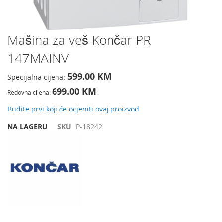
Preskočite
Mašina za veš Končar PR
na
147MAINV
početak
galerije
slika
599.00 KM
Specijalna cijena
699.00 KM
Redovna cijena
Budite prvi koji će ocjeniti ovaj proizvod
NA LAGERU
SKU
P-18242