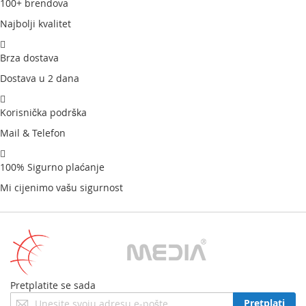
100+ brendova
Najbolji kvalitet
Brza dostava
Dostava u 2 dana
Korisnička podrška
Mail & Telefon
100% Sigurno plaćanje
Mi cijenimo vašu sigurnost
Pretplatite se sada
Prijavite
Pretplati