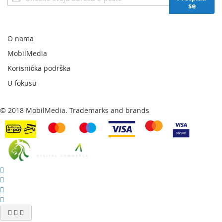
se
se
za
naš
newsletter:
O nama
MobilMedia
Korisnička podrška
U fokusu
© 2018 MobilMedia. Trademarks and brands