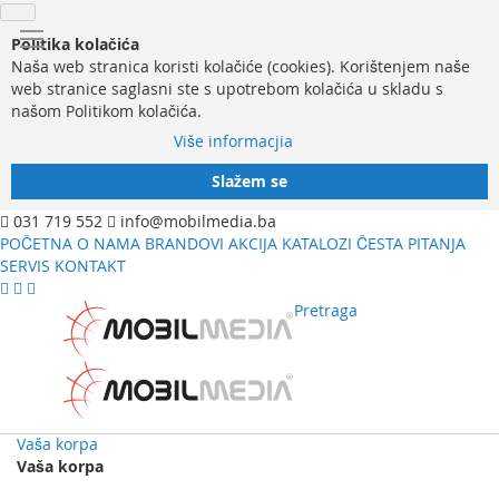
Politika kolačića
Naša web stranica koristi kolačiće (cookies). Korištenjem naše
web stranice saglasni ste s upotrebom kolačića u skladu s
našom Politikom kolačića.
Više informacjia
Slažem se
031 719 552
info@mobilmedia.ba
POČETNA
O NAMA
BRANDOVI
AKCIJA
KATALOZI
ČESTA PITANJA
SERVIS
KONTAKT
Pretraga
Vaša korpa
Vaša korpa