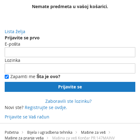
Nemate predmeta u vašoj košarici.
Lista želja
Prijavite se prvo
E-pošta
Lozinka
Zapamti me
Šta je ovo?
Prijavite se
Zaboravili ste lozinku?
Novi ste?
Registrujte se ovdje.
Prijavite se
Vaš račun
Preskočite
na
Početna
Bijela i ugradbena tehnika
Mašine za veš
sadržaj
Mašine za pranje veša
Mašina za veš Končar PR 147MAINV