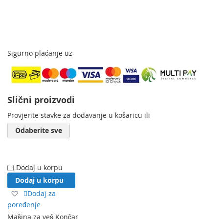
Sigurno plaćanje uz
Slični proizvodi
Provjerite stavke za dodavanje u košaricu ili
Odaberite sve
Dodaj u korpu
Dodaj u korpu
Dodaj
Dodaj za
na
poređenje
listu
Mašina za veš Končar