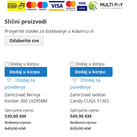
Slični proizvodi
Provjerite stavke za dodavanje u košaricu ili
Odaberite sve
Dodaj u korpu
Dodaj u korpu
Dodaj u korpu
Dodaj u korpu
Dodaj
Dodaj
Dodaj za
Dodaj za
na
na
poređenje
poređenje
listu
listu
Zamrzivač škrinja
Zamrzivač ladičar
želja
želja
Končar 300 LV295BM
Candy CUQS 513ES
Specijalna cijena
Specijalna cijena
539,00 KM
549,90 KM
Redovna cijena
Redovna cijena
649,00 KM
639,90 KM