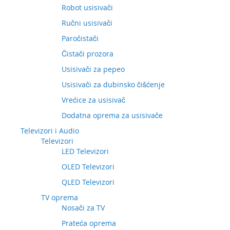
Robot usisivači
Ručni usisivači
Paročistači
Čistači prozora
Usisivači za pepeo
Usisivači za dubinsko čišćenje
Vrećice za usisivač
Dodatna oprema za usisivače
Televizori i Audio
Televizori
LED Televizori
OLED Televizori
QLED Televizori
TV oprema
Nosači za TV
Prateća oprema