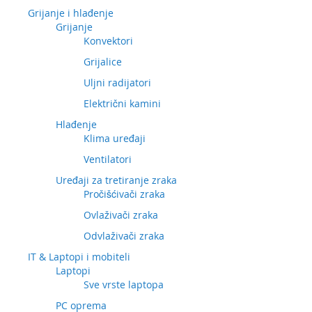
Grijanje i hlađenje
Grijanje
Konvektori
Grijalice
Uljni radijatori
Električni kamini
Hlađenje
Klima uređaji
Ventilatori
Uređaji za tretiranje zraka
Pročišćivači zraka
Ovlaživači zraka
Odvlaživači zraka
IT & Laptopi i mobiteli
Laptopi
Sve vrste laptopa
PC oprema