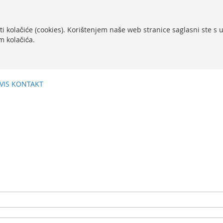
ti kolačiće (cookies). Korištenjem naše web stranice saglasni ste s
m kolačića.
VIS
KONTAKT