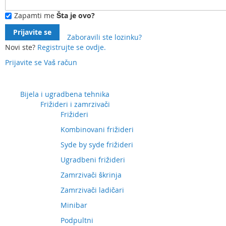
Zapamti me
Šta je ovo?
Prijavite se
Zaboravili ste lozinku?
Novi ste?
Registrujte se ovdje.
Prijavite se
Vaš račun
Preskočite
na
sadržaj
Bijela i ugradbena tehnika
Frižideri i zamrzivači
Frižideri
Kombinovani frižideri
Syde by syde frižideri
Ugradbeni frižideri
Zamrzivači škrinja
Zamrzivači ladičari
Minibar
Podpultni