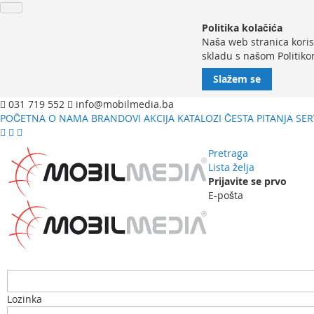
Politika kolačića
Naša web stranica koris
skladu s našom Politiko
Slažem se
031 719 552
info@mobilmedia.ba
POČETNA
O NAMA
BRANDOVI
AKCIJA
KATALOZI
ČESTA PITANJA
SER
Pretraga
Lista želja
Prijavite se prvo
E-pošta
Lozinka