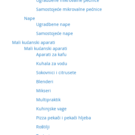
Ugradbene mikrovalne pećnice
Samostojeće mikrovalne pećnice
Nape
Ugradbene nape
Samostojeće nape
Mali kućanski aparati
Mali kućanski aparati
Aparati za kafu
Kuhala za vodu
Sokovnici i citrusete
Blenderi
Mikseri
Multipraktik
Kuhinjske vage
Pizza pekači i pekači hljeba
Roštilji