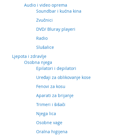
Audio i video oprema
Soundbar i kućna kina
Zvučnici
DVD/ Bluray playeri
Radio
Slušalice
Ljepota i zdravlje
Osobna njega
Epilatori i depilatori
Uređaji za oblikovanje kose
Fenovi za kosu
Aparati za brijanje
Trimeri i šišači
Njega lica
Osobne vage
Oralna higijena