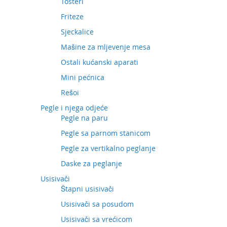
Tosteri
Friteze
Sjeckalice
Mašine za mljevenje mesa
Ostali kućanski aparati
Mini pećnica
Rešoi
Pegle i njega odjeće
Pegle na paru
Pegle sa parnom stanicom
Pegle za vertikalno peglanje
Daske za peglanje
Usisivači
Štapni usisivači
Usisivači sa posudom
Usisivači sa vrećicom