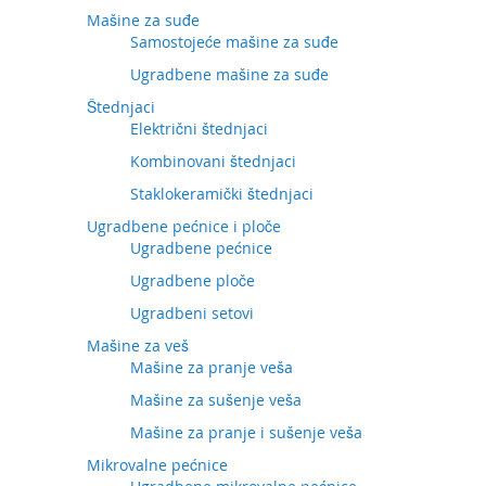
Mašine za suđe
Samostojeće mašine za suđe
Ugradbene mašine za suđe
Štednjaci
Električni štednjaci
Kombinovani štednjaci
Staklokeramički štednjaci
Ugradbene pećnice i ploče
Ugradbene pećnice
Ugradbene ploče
Ugradbeni setovi
Mašine za veš
Mašine za pranje veša
Mašine za sušenje veša
Mašine za pranje i sušenje veša
Mikrovalne pećnice