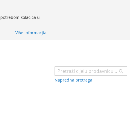
 upotrebom kolačića u
Više informacjia
Pr
Napredna pretraga