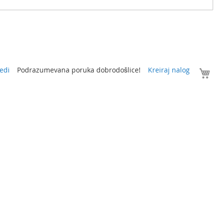
V
edi
Podrazumevana poruka dobrodošlice!
Kreiraj nalog