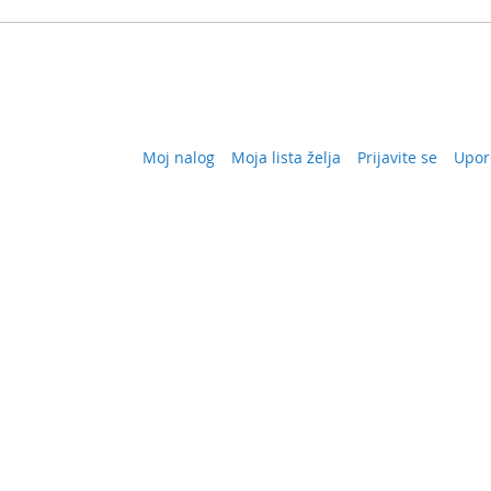
Moj nalog
Moja lista želja
Prijavite se
Upor