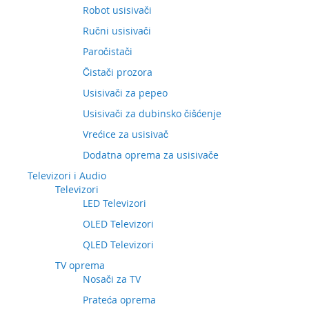
Robot usisivači
Ručni usisivači
Paročistači
Čistači prozora
Usisivači za pepeo
Usisivači za dubinsko čišćenje
Vrećice za usisivač
Dodatna oprema za usisivače
Televizori i Audio
Televizori
LED Televizori
OLED Televizori
QLED Televizori
TV oprema
Nosači za TV
Prateća oprema