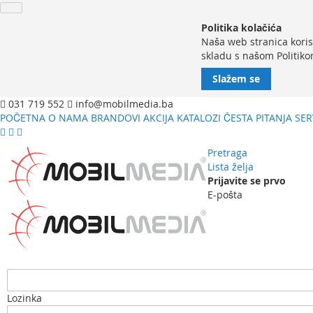
Politika kolačića
Naša web stranica koris
skladu s našom Politiko
Slažem se
031 719 552
info@mobilmedia.ba
POČETNA
O NAMA
BRANDOVI
AKCIJA
KATALOZI
ČESTA PITANJA
SER
Pretraga
Lista želja
Prijavite se prvo
E-pošta
Lozinka