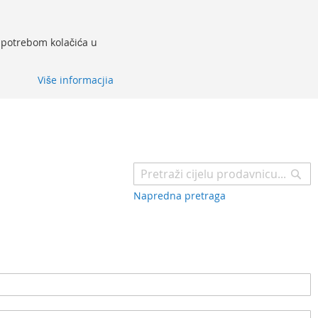
 upotrebom kolačića u
Više informacjia
Pr
Napredna pretraga