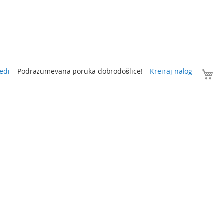
V
edi
Podrazumevana poruka dobrodošlice!
Kreiraj nalog