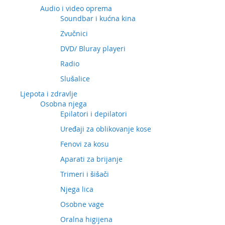
Audio i video oprema
Soundbar i kućna kina
Zvučnici
DVD/ Bluray playeri
Radio
Slušalice
Ljepota i zdravlje
Osobna njega
Epilatori i depilatori
Uređaji za oblikovanje kose
Fenovi za kosu
Aparati za brijanje
Trimeri i šišači
Njega lica
Osobne vage
Oralna higijena