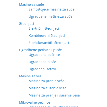
Mašine za suđe
Samostojeće mašine za suđe
Ugradbene mašine za suđe
Štednjaci
Električni štednjaci
Kombinovani štednjaci
Staklokeramički štednjaci
Ugradbene pećnice i ploče
Ugradbene pećnice
Ugradbene ploče
Ugradbeni setovi
Mašine za veš
Mašine za pranje veša
Mašine za sušenje veša
Mašine za pranje i sušenje veša
Mikrovalne pećnice