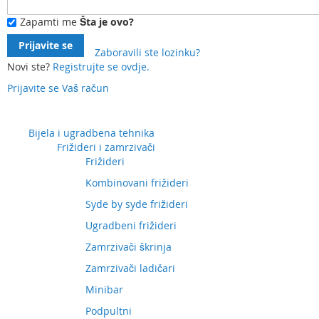
Zapamti me
Šta je ovo?
Prijavite se
Zaboravili ste lozinku?
Novi ste?
Registrujte se ovdje.
Prijavite se
Vaš račun
Preskočite
na
sadržaj
Bijela i ugradbena tehnika
Frižideri i zamrzivači
Frižideri
Kombinovani frižideri
Syde by syde frižideri
Ugradbeni frižideri
Zamrzivači škrinja
Zamrzivači ladičari
Minibar
Podpultni