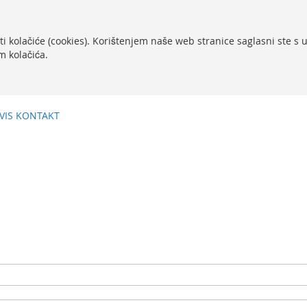
ti kolačiće (cookies). Korištenjem naše web stranice saglasni ste s
m kolačića.
VIS
KONTAKT