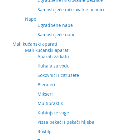
Ugradbene mikrovalne pećnice
Samostojeće mikrovalne pećnice
Nape
Ugradbene nape
Samostojeće nape
Mali kućanski aparati
Mali kućanski aparati
Aparati za kafu
Kuhala za vodu
Sokovnici i citrusete
Blenderi
Mikseri
Multipraktik
Kuhinjske vage
Pizza pekači i pekači hljeba
Roštilji