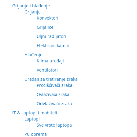
Grijanje i hlađenje
Grijanje
Konvektori
Grijalice
Uljni radijatori
Električni kamini
Hlađenje
Klima uređaji
Ventilatori
Uređaji za tretiranje zraka
Pročišćivači zraka
Ovlaživači zraka
Odvlaživači zraka
IT & Laptopi i mobiteli
Laptopi
Sve vrste laptopa
PC oprema