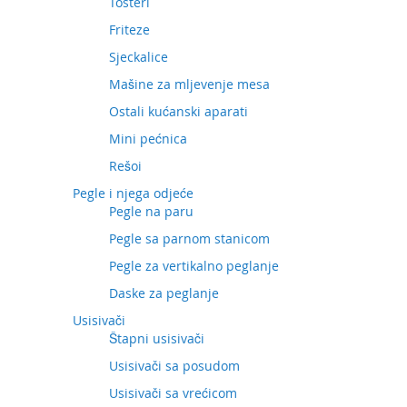
Tosteri
Friteze
Sjeckalice
Mašine za mljevenje mesa
Ostali kućanski aparati
Mini pećnica
Rešoi
Pegle i njega odjeće
Pegle na paru
Pegle sa parnom stanicom
Pegle za vertikalno peglanje
Daske za peglanje
Usisivači
Štapni usisivači
Usisivači sa posudom
Usisivači sa vrećicom