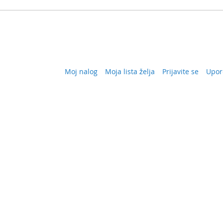
Moj nalog
Moja lista želja
Prijavite se
Upor