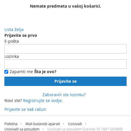
Nemate predmeta u vašoj košarici.
Lista želja
Prijavite se prvo
E-pošta
Lozinka
Zapamti me
Šta je ovo?
Prijavite se
Zaboravili ste lozinku?
Novi ste?
Registrujte se ovdje.
Prijavite se
Vaš račun
Preskočite
na
Početna
Mali kućanski aparati
Usisivači
sadržaj
Usisivači sa posudom
Usisivač sa posudom Gorenje VC1801 SFABKR