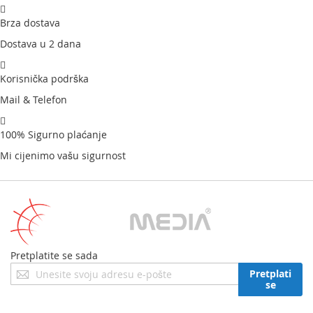
Brza dostava
Dostava u 2 dana
Korisnička podrška
Mail & Telefon
100% Sigurno plaćanje
Mi cijenimo vašu sigurnost
Pretplatite se sada
Prijavite
Pretplati
se
se
za
naš