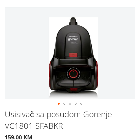
Preskočite
na
kraj
galerije
slika
Preskočite
Usisivač sa posudom Gorenje
na
VC1801 SFABKR
početak
galerije
slika
159.00 KM