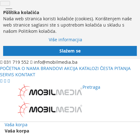
Politika kolačića
Naša web stranica koristi kolačiće (cookies). Korištenjem naše
web stranice saglasni ste s upotrebom kolačića u skladu s
našom Politikom kolačića.
Više informacjia
Slažem se
031 719 552
info@mobilmedia.ba
POČETNA
O NAMA
BRANDOVI
AKCIJA
KATALOZI
ČESTA PITANJA
SERVIS
KONTAKT
Pretraga
Vaša korpa
Vaša korpa