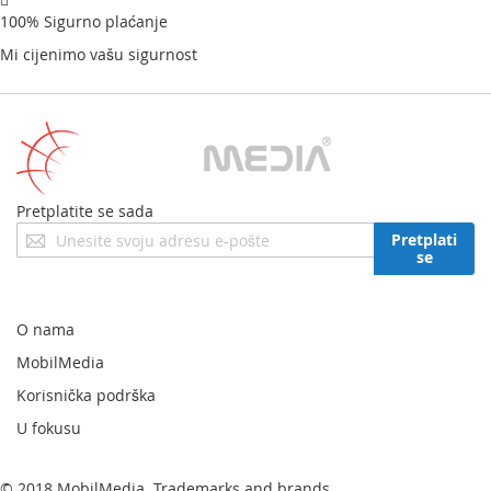
100% Sigurno plaćanje
Mi cijenimo vašu sigurnost
Pretplatite se sada
Prijavite
Pretplati
se
se
za
naš
newsletter:
O nama
MobilMedia
Korisnička podrška
U fokusu
© 2018 MobilMedia. Trademarks and brands