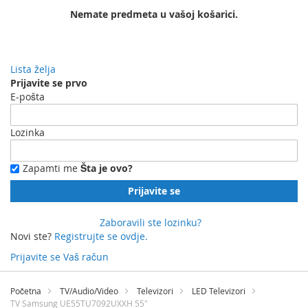
Nemate predmeta u vašoj košarici.
Lista želja
Prijavite se prvo
E-pošta
Lozinka
Zapamti me
Šta je ovo?
Prijavite se
Zaboravili ste lozinku?
Novi ste?
Registrujte se ovdje.
Prijavite se
Vaš račun
Preskočite
na
Početna
TV/Audio/Video
Televizori
LED Televizori
sadržaj
TV Samsung UE55TU7092UXXH 55"