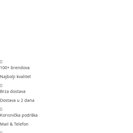
kontroliši svoj dom preko instaliranog čvorišta.
100+ brendova
Najbolji kvalitet
Brza dostava
Dostava u 2 dana
Korisnička podrška
Mail & Telefon