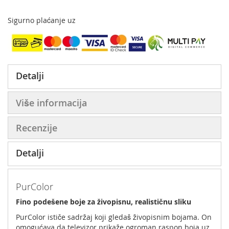
Sigurno plaćanje uz
Detalji
Više informacija
Recenzije
Detalji
PurColor
Fino podešene boje za živopisnu, realističnu sliku
PurColor ističe sadržaj koji gledaš živopisnim bojama. On
omogućava da televizor prikaže ogroman raspon boja uz