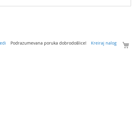
V
edi
Podrazumevana poruka dobrodošlice!
Kreiraj nalog