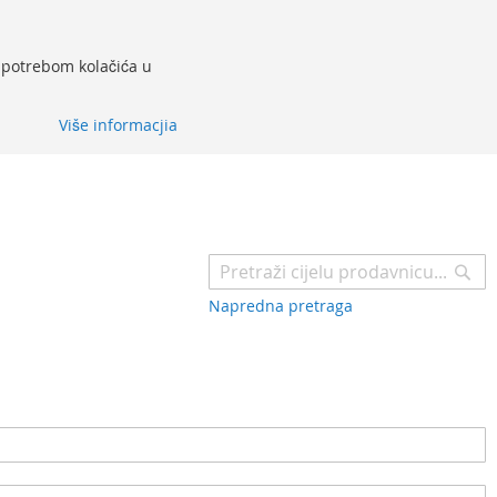
 upotrebom kolačića u
Više informacjia
Pr
Napredna pretraga