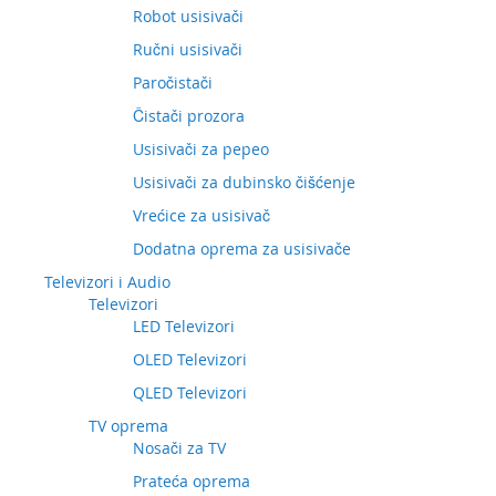
Robot usisivači
Ručni usisivači
Paročistači
Čistači prozora
Usisivači za pepeo
Usisivači za dubinsko čišćenje
Vrećice za usisivač
Dodatna oprema za usisivače
Televizori i Audio
Televizori
LED Televizori
OLED Televizori
QLED Televizori
TV oprema
Nosači za TV
Prateća oprema