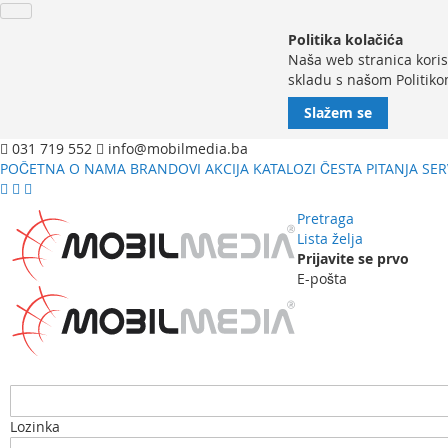
Politika kolačića
Naša web stranica koris
skladu s našom Politiko
Slažem se
031 719 552
info@mobilmedia.ba
POČETNA
O NAMA
BRANDOVI
AKCIJA
KATALOZI
ČESTA PITANJA
SER
Pretraga
Lista želja
Prijavite se prvo
E-pošta
Lozinka