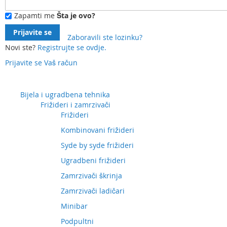
Zapamti me
Šta je ovo?
Prijavite se
Zaboravili ste lozinku?
Novi ste?
Registrujte se ovdje.
Prijavite se
Vaš račun
Preskočite
na
sadržaj
Bijela i ugradbena tehnika
Frižideri i zamrzivači
Frižideri
Kombinovani frižideri
Syde by syde frižideri
Ugradbeni frižideri
Zamrzivači škrinja
Zamrzivači ladičari
Minibar
Podpultni