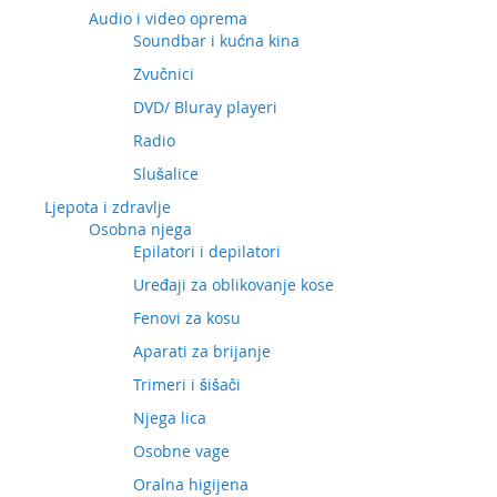
Audio i video oprema
Soundbar i kućna kina
Zvučnici
DVD/ Bluray playeri
Radio
Slušalice
Ljepota i zdravlje
Osobna njega
Epilatori i depilatori
Uređaji za oblikovanje kose
Fenovi za kosu
Aparati za brijanje
Trimeri i šišači
Njega lica
Osobne vage
Oralna higijena