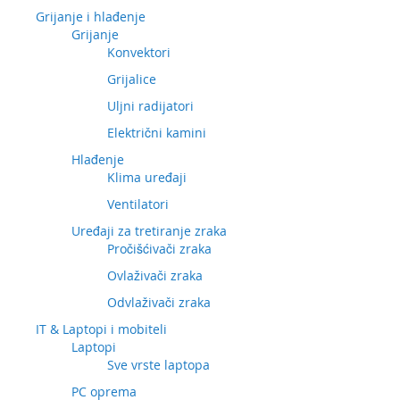
Grijanje i hlađenje
Grijanje
Konvektori
Grijalice
Uljni radijatori
Električni kamini
Hlađenje
Klima uređaji
Ventilatori
Uređaji za tretiranje zraka
Pročišćivači zraka
Ovlaživači zraka
Odvlaživači zraka
IT & Laptopi i mobiteli
Laptopi
Sve vrste laptopa
PC oprema