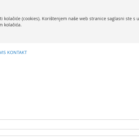
ti kolačiće (cookies). Korištenjem naše web stranice saglasni ste s
m kolačića.
VIS
KONTAKT