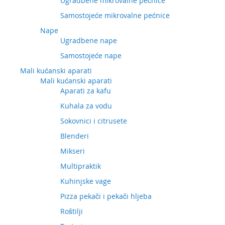
Ugradbene mikrovalne pećnice
Samostojeće mikrovalne pećnice
Nape
Ugradbene nape
Samostojeće nape
Mali kućanski aparati
Mali kućanski aparati
Aparati za kafu
Kuhala za vodu
Sokovnici i citrusete
Blenderi
Mikseri
Multipraktik
Kuhinjske vage
Pizza pekači i pekači hljeba
Roštilji