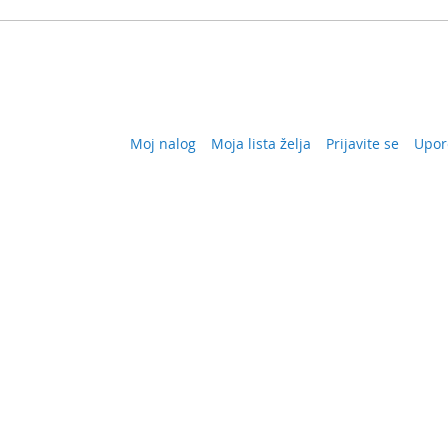
Moj nalog
Moja lista želja
Prijavite se
Upor