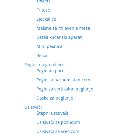
Tosteri
Friteze
Sjeckalice
Mašine za mljevenje mesa
Ostali kućanski aparati
Mini pećnica
Rešoi
Pegle i njega odjeće
Pegle na paru
Pegle sa parnom stanicom
Pegle za vertikalno peglanje
Daske za peglanje
Usisivači
Štapni usisivači
Usisivači sa posudom
Usisivači sa vrećicom