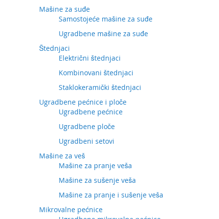
Mašine za suđe
Samostojeće mašine za suđe
Ugradbene mašine za suđe
Štednjaci
Električni štednjaci
Kombinovani štednjaci
Staklokeramički štednjaci
Ugradbene pećnice i ploče
Ugradbene pećnice
Ugradbene ploče
Ugradbeni setovi
Mašine za veš
Mašine za pranje veša
Mašine za sušenje veša
Mašine za pranje i sušenje veša
Mikrovalne pećnice