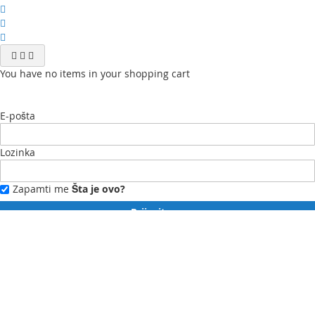
You have no items in your shopping cart
E-pošta
Lozinka
Zapamti me
Šta je ovo?
Prijavite se
Zaboravili ste lozinku?
Novi ste?
Registrujte se ovdje.
Moj profil
Moja lista želja
Moje narudžbe