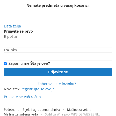
Nemate predmeta u vašoj košarici.
Lista želja
Prijavite se prvo
E-pošta
Lozinka
Zapamti me
Šta je ovo?
Prijavite se
Zaboravili ste lozinku?
Novi ste?
Registrujte se ovdje.
Prijavite se
Vaš račun
Preskočite
na
Početna
Bijela i ugradbena tehnika
Mašine za veš
sadržaj
Mašine za sušenje veša
Sušilica Whirlpool WPS D8 WBS EE 8kg