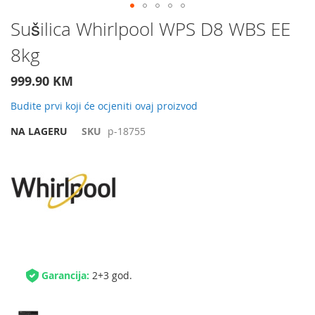
Preskočite
Sušilica Whirlpool WPS D8 WBS EE
na
8kg
početak
galerije
slika
999.90 KM
Budite prvi koji će ocjeniti ovaj proizvod
NA LAGERU
SKU
p-18755
Garancija:
2+3 god.