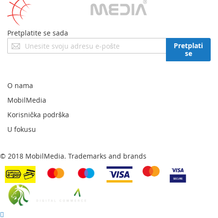
Pretplatite se sada
Prijavite
Pretplati
se
se
za
naš
newsletter:
O nama
MobilMedia
Korisnička podrška
U fokusu
© 2018 MobilMedia. Trademarks and brands