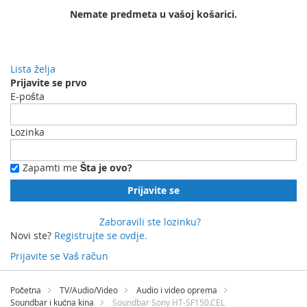
Nemate predmeta u vašoj košarici.
Lista želja
Prijavite se prvo
E-pošta
Lozinka
Zapamti me
Šta je ovo?
Prijavite se
Zaboravili ste lozinku?
Novi ste?
Registrujte se ovdje.
Prijavite se
Vaš račun
Preskočite
na
Početna
TV/Audio/Video
Audio i video oprema
sadržaj
Soundbar i kućna kina
Soundbar Sony HT-SF150.CEL