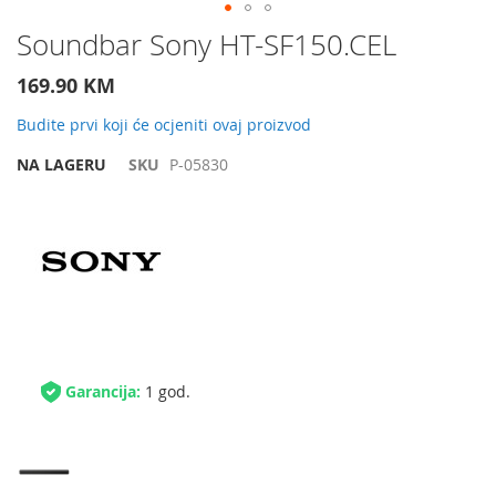
Preskočite
Soundbar Sony HT-SF150.CEL
na
početak
169.90 KM
galerije
slika
Budite prvi koji će ocjeniti ovaj proizvod
NA LAGERU
SKU
P-05830
Garancija:
1 god.