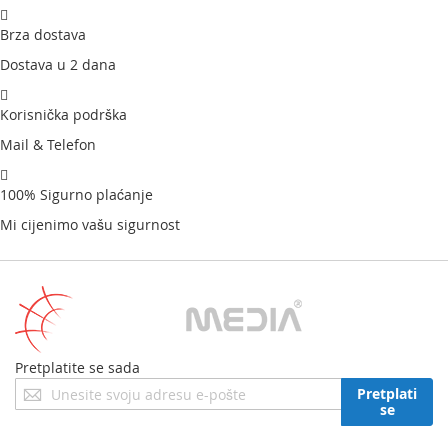
Brza dostava
Dostava u 2 dana
Korisnička podrška
Mail & Telefon
100% Sigurno plaćanje
Mi cijenimo vašu sigurnost
Pretplatite se sada
Prijavite
Pretplati
se
se
za
naš