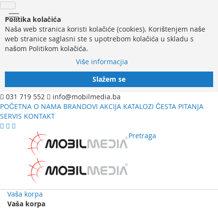
Politika kolačića
Naša web stranica koristi kolačiće (cookies). Korištenjem naše
web stranice saglasni ste s upotrebom kolačića u skladu s
našom Politikom kolačića.
Više informacjia
Slažem se
031 719 552
info@mobilmedia.ba
POČETNA
O NAMA
BRANDOVI
AKCIJA
KATALOZI
ČESTA PITANJA
SERVIS
KONTAKT
Pretraga
Vaša korpa
Vaša korpa