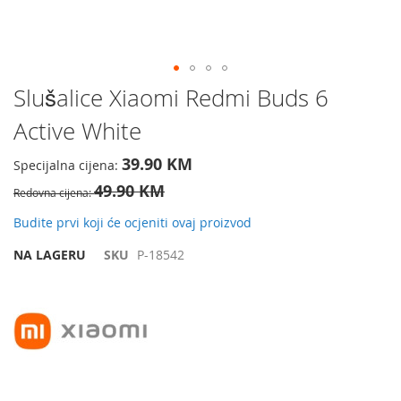
Preskočite
Slušalice Xiaomi Redmi Buds 6
na
Active White
početak
galerije
slika
39.90 KM
Specijalna cijena
49.90 KM
Redovna cijena
Budite prvi koji će ocjeniti ovaj proizvod
NA LAGERU
SKU
P-18542