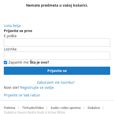
Nemate predmeta u vašoj košarici.
Lista želja
Prijavite se prvo
E-pošta
Lozinka
Zapamti me
Šta je ovo?
Prijavite se
Zaboravili ste lozinku?
Novi ste?
Registrujte se ovdje.
Prijavite se
Vaš račun
Preskočite
na
Početna
TV/Audio/Video
Audio i video oprema
Slušalice
sadržaj
Slušalice Xiaomi Redmi Buds 6 Active White