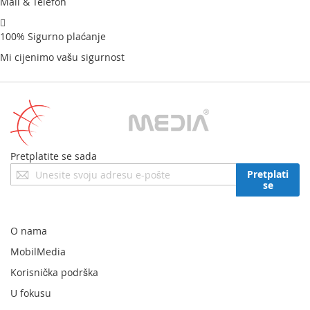
Mail & Telefon
100% Sigurno plaćanje
Mi cijenimo vašu sigurnost
Pretplatite se sada
Prijavite
Pretplati
se
se
za
naš
newsletter:
O nama
MobilMedia
Korisnička podrška
U fokusu