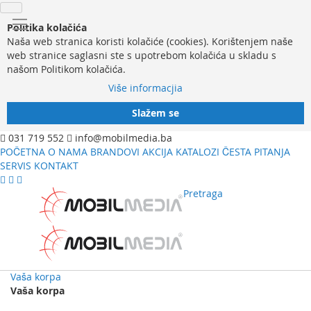
Politika kolačića
Naša web stranica koristi kolačiće (cookies). Korištenjem naše
web stranice saglasni ste s upotrebom kolačića u skladu s
našom Politikom kolačića.
Više informacjia
Slažem se
031 719 552
info@mobilmedia.ba
POČETNA
O NAMA
BRANDOVI
AKCIJA
KATALOZI
ČESTA PITANJA
SERVIS
KONTAKT
Pretraga
Vaša korpa
Vaša korpa