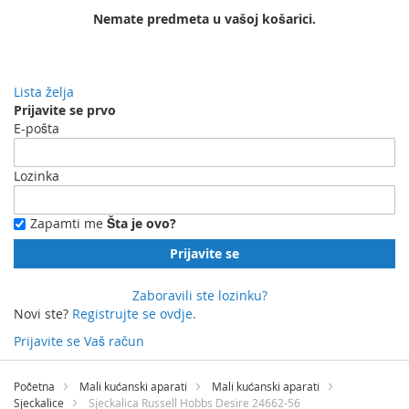
Nemate predmeta u vašoj košarici.
Lista želja
Prijavite se prvo
E-pošta
Lozinka
Zapamti me
Šta je ovo?
Prijavite se
Zaboravili ste lozinku?
Novi ste?
Registrujte se ovdje.
Prijavite se
Vaš račun
Preskočite
na
Početna
Mali kućanski aparati
Mali kućanski aparati
sadržaj
Sjeckalice
Sjeckalica Russell Hobbs Desire 24662-56