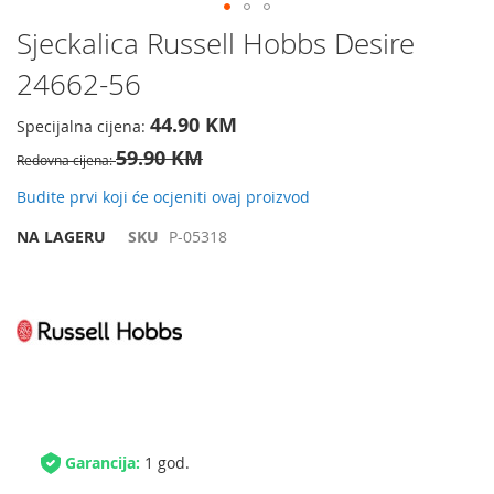
Preskočite
Sjeckalica Russell Hobbs Desire
na
24662-56
početak
galerije
slika
44.90 KM
Specijalna cijena
59.90 KM
Redovna cijena
Budite prvi koji će ocjeniti ovaj proizvod
NA LAGERU
SKU
P-05318
Garancija:
1 god.