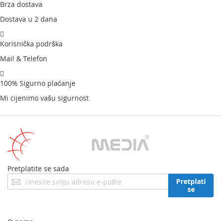
Brza dostava
Dostava u 2 dana
Korisnička podrška
Mail & Telefon
100% Sigurno plaćanje
Mi cijenimo vašu sigurnost
Pretplatite se sada
Prijavite
Pretplati
se
se
za
naš
newsletter: